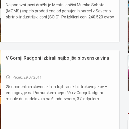
Na ponovni javni dražbi je Mestni občini Murska Soboto
(MOMS) uspelo prodati eno od ponujenih parcel v Severno
obrtno-industrijski coni (SOIC). Po izklicni ceni 240.520 evrov
je parcelo številka 539/51 kupilo podjetje Wolford. V
ponedeljek, 25. julija, je na MOMS potekala javna dražba
petih st...
V Gornji Radgoni izbirali najboljša slovenska vina
access_time
Petek, 29.07.2011
25 eminentnih slovenskih in tujih vinskih strokovnjakov –
enologov, je na Pomurskem sejmišču v Gornji Radgoni
minule dni sodelovalo na štiridnevnem, 37. odprtem
državnem ocenjevanju Vino Slovenija - Gornja Radgona
2011. Med domačimi vinskimi ocenjevanji se lahko
radgonsko ocenjevanje pohvali...