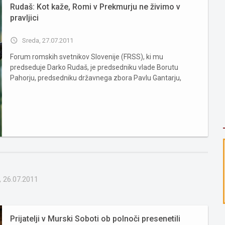
Rudaš: Kot kaže, Romi v Prekmurju ne živimo v
pravljici
access_time
Sreda, 27.07.2011
Forum romskih svetnikov Slovenije (FRSS), ki mu
predseduje Darko Rudaš, je predsedniku vlade Borutu
Pahorju, predsedniku državnega zbora Pavlu Gantarju,
varuhinji človekovih pravic Zdenki Čebašek Travnik in drugim
ustanovam poslal pismo, v katerem so med drugim
izpostavili pojav napisov Cigani...
, 26.07.2011
Prijatelji v Murski Soboti ob polnoči presenetili