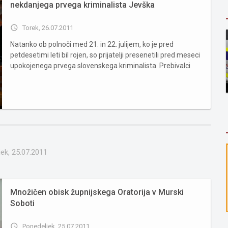
nekdanjega prvega kriminalista Jevška
access_time
Torek, 26.07.2011
Natanko ob polnoči med 21. in 22. julijem, ko je pred
petdesetimi leti bil rojen, so prijatelji presenetili pred meseci
upokojenega prvega slovenskega kriminalista. Prebivalci
Kajuhove, Kroške in okoliških ulic, streljaj od strogega
središča Murske Sobote gotovo nikoli niso bili deležne tiste...
ek, 25.07.2011
Množičen obisk župnijskega Oratorija v Murski
Soboti
access_time
Ponedeljek, 25.07.2011