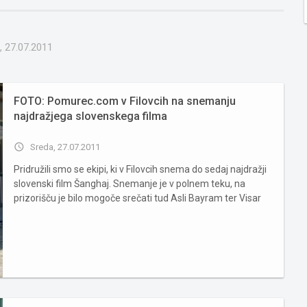
, 27.07.2011
FOTO: Pomurec.com v Filovcih na snemanju
najdražjega slovenskega filma
access_time
Sreda, 27.07.2011
Pridružili smo se ekipi, ki v Filovcih snema do sedaj najdražji
slovenski film Šanghaj. Snemanje je v polnem teku, na
prizorišču je bilo mogoče srečati tud Asli Bayram ter Visar
Vishka. Še vedno vas lahko pokličejo ... Včeraj je bil medijem
in obiskovalcem omogočen prost dostop do prizor...