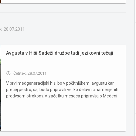
k, 28.07.2011
Avgusta v Hiši Sadeži družbe tudi jezikovni tečaji
access_time
Četrtek, 28.07.2011
V prvi medgeneracijski hiši bo v počitniškem avgustu kar
precej pestro, saj bodo pripravili veliko delavnic namenjenih
predvsem otrokom. V začetku meseca pripravljajo Medeni
teden za otroke, kjer se bodo otroci seznanili s pravljicami in
ustvarjali na temo čebelic ter si s pomočjo mentorjev...