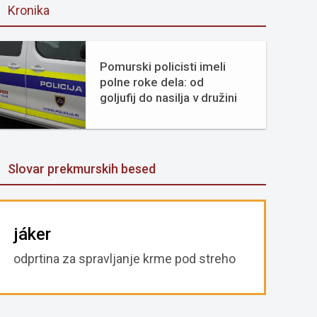
Kronika
Pomurski policisti imeli
polne roke dela: od
goljufij do nasilja v družini
Slovar prekmurskih besed
jáker
odprtina za spravljanje krme pod streho