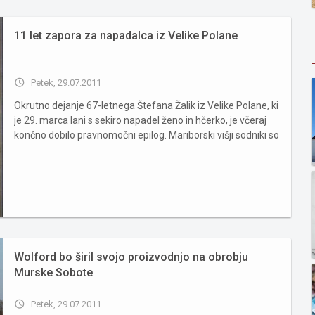
11 let zapora za napadalca iz Velike Polane
access_time
Petek, 29.07.2011
Okrutno dejanje 67-letnega Štefana Žalik iz Velike Polane, ki
je 29. marca lani s sekiro napadel ženo in hčerko, je včeraj
končno dobilo pravnomočni epilog. Mariborski višji sodniki so
za Žalika potrdili 11 let zaporne kazni zaradi poskusa
umora. Obe pritožbi sta bili zavrnjeni, Žalik je...
Wolford bo širil svojo proizvodnjo na obrobju
Murske Sobote
access_time
Petek, 29.07.2011