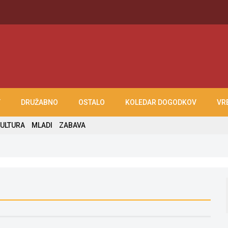
T
DRUŽABNO
OSTALO
KOLEDAR DOGODKOV
VR
ULTURA
MLADI
ZABAVA