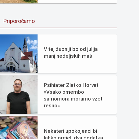
Priporočamo
V tej župniji bo od julija
manj nedeljskih maš
Psihiater Zlatko Horvat:
»Vsako omembo
samomora moramo vzeti
resno«
Nekateri upokojenci bi
lahko prejeli dva dodatka