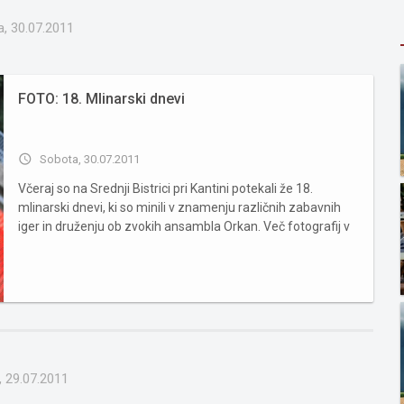
, 30.07.2011
FOTO: 18. Mlinarski dnevi
access_time
Sobota, 30.07.2011
Včeraj so na Srednji Bistrici pri Kantini potekali že 18.
mlinarski dnevi, ki so minili v znamenju različnih zabavnih
iger in druženju ob zvokih ansambla Orkan. Več fotografij v
spodnji galeriji ...
, 29.07.2011