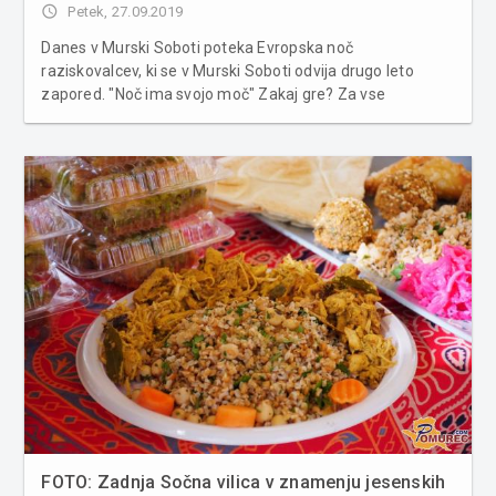
access_time
Petek, 27.09.2019
Danes v Murski Soboti poteka Evropska noč
raziskovalcev, ki se v Murski Soboti odvija drugo leto
zapored. "Noč ima svojo moč" Zakaj gre? Za vse
vedoželjne in radovedne, ki jih zanima področje znanosti
in bi radi vedeli kaj se dogaja v raziskovalnih ustanovah in
z znanostjo povezanih or...
FOTO: Zadnja Sočna vilica v znamenju jesenskih