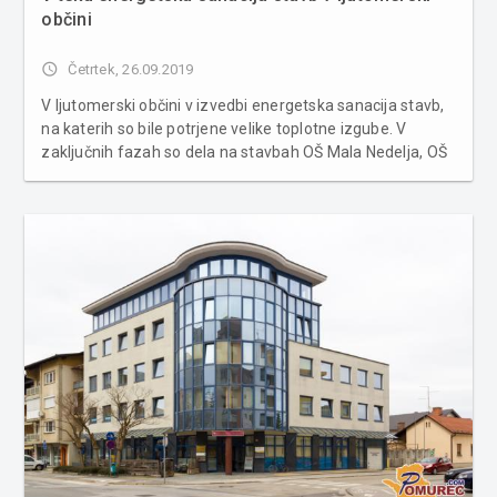
občini
access_time
Četrtek, 26.09.2019
V ljutomerski občini v izvedbi energetska sanacija stavb,
na katerih so bile potrjene velike toplotne izgube. V
zaključnih fazah so dela na stavbah OŠ Mala Nedelja, OŠ
Janka Ribiča Cezanjevci, Vrtca Ljutomer in telovadnici OŠ
Ivana Cankarja v Ljutomeru. Največ posega zahteva
obnova zgra...