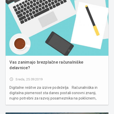
Vas zanimajo brezplačne računalniške
delavnice?
access_time
Sreda, 25.09.2019
Digitalne rešitve za izzive podeželja. Računalniška in
digitalna pismenost sta danes postali osnovni znanji,
nujno potrebni za razvoj posameznika na poklicnem,
zasebnem in družbenem področju. Še večji pomen pa
imajo ta znanja na odmaknjenih območjih podeželja, saj