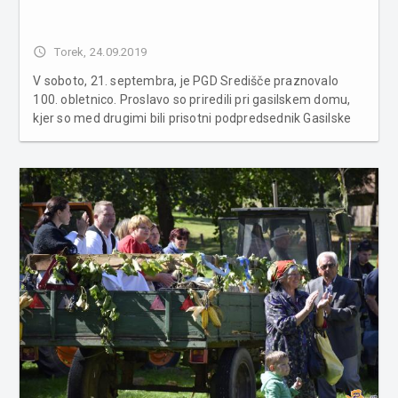
access_time
Torek, 24.09.2019
V soboto, 21. septembra, je PGD Središče praznovalo
100. obletnico. Proslavo so priredili pri gasilskem domu,
kjer so med drugimi bili prisotni podpredsednik Gasilske
zveze Slovenije Milan Antolin, župan občine Moravke
Toplice Alojz Glavač, predsednik Gasilske zveze
Moravske Toplice Duš...