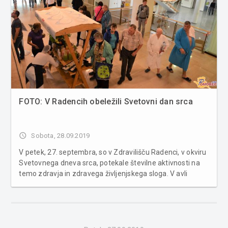
FOTO: V Radencih obeležili Svetovni dan srca
access_time
Sobota, 28.09.2019
V petek, 27. septembra, so v Zdravilišču Radenci, v okviru
Svetovnega dneva srca, potekale številne aktivnosti na
temo zdravja in zdravega življenjskega sloga. V avli
hotela Radin so bile postavljene stojnice na temo zdravja,
kjer so poleg samega zdravilišča sodelovali tudi
Nacionalni i...