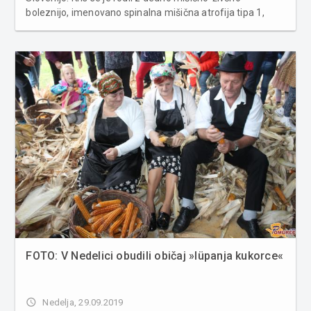
boleznijo, imenovano spinalna mišična atrofija tipa 1,
zaradi katere, kljub zdravilom, ki upočasnjujejo njegovo
bolezen, sčasoma izgublja na mišični moči, dokler ne
bodo mišice neke...
FOTO: V Nedelici obudili običaj »lüpanja kukorce«
access_time
Nedelja, 29.09.2019