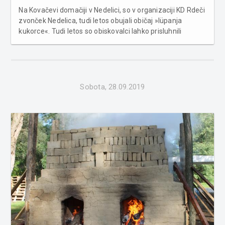
Na Kovačevi domačiji v Nedelici, so v organizaciji KD Rdeči
zvonček Nedelica, tudi letos obujali običaj »lüpanja
kukorce«. Tudi letos so obiskovalci lahko prisluhnili
ljudskim vižam in uživali ob skeču, ki so ga pripravili člani
Kulturnega društva Rdeči zvonček iz Nedelice. »L�...
Sobota, 28.09.2019