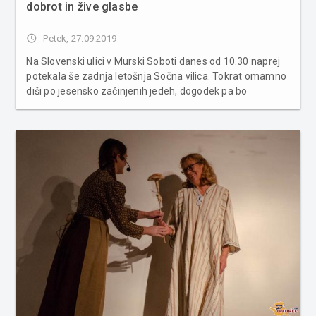
dobrot in žive glasbe
access_time
Petek, 27.09.2019
Na Slovenski ulici v Murski Soboti danes od 10.30 naprej
potekala še zadnja letošnja Sočna vilica. Tokrat omamno
diši po jesensko začinjenih jedeh, dogodek pa bo
popestrila živa glasba skupine Špirit, ki bo obiskovalce
zabavala ob 14.30 naprej. Med ponudniki tokrat najdemo
Gud Stree...