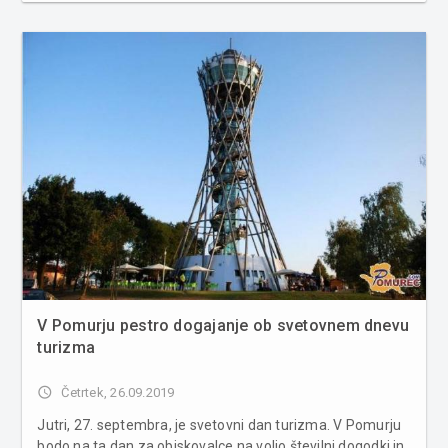
Estonije, Litve, Romunije in Madžarske, ki jih povezuje
tematika o prostovol...
V Pomurju pestro dogajanje ob svetovnem dnevu
turizma
access_time
Četrtek, 26.09.2019
Jutri, 27. septembra, je svetovni dan turizma. V Pomurju
bodo na ta dan za obiskovalce na voljo številni dogodki in