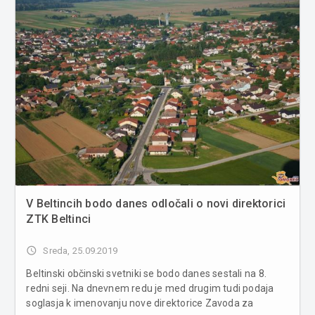
so potrebna za ko...
V Beltincih bodo danes odločali o novi direktorici
ZTK Beltinci
access_time
Sreda, 25.09.2019
Beltinski občinski svetniki se bodo danes sestali na 8.
redni seji. Na dnevnem redu je med drugim tudi podaja
soglasja k imenovanju nove direktorice Zavoda za