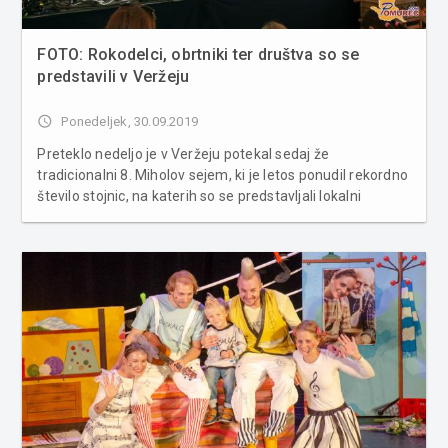
FOTO: Rokodelci, obrtniki ter društva so se
predstavili v Veržeju
access_time
Ponedeljek, 30.09.2019
Preteklo nedeljo je v Veržeju potekal sedaj že
tradicionalni 8. Miholov sejem, ki je letos ponudil rekordno
število stojnic, na katerih so se predstavljali lokalni
rokodelci, obrtniki ter društva. Potekalo je tudi
tekmovanje za najboljšo prleško tünko, kjer je letos slavila
Kmetija Vargazo...