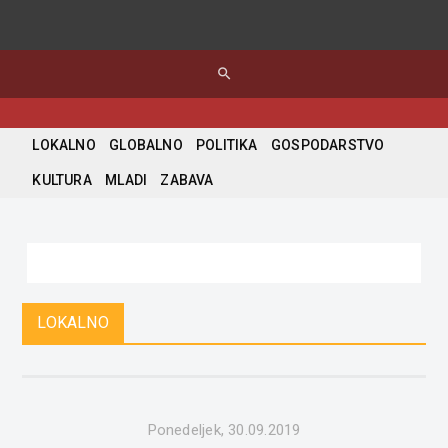
search
LOKALNO
GLOBALNO
POLITIKA
GOSPODARSTVO
KULTURA
MLADI
ZABAVA
LOKALNO
Ponedeljek, 30.09.2019