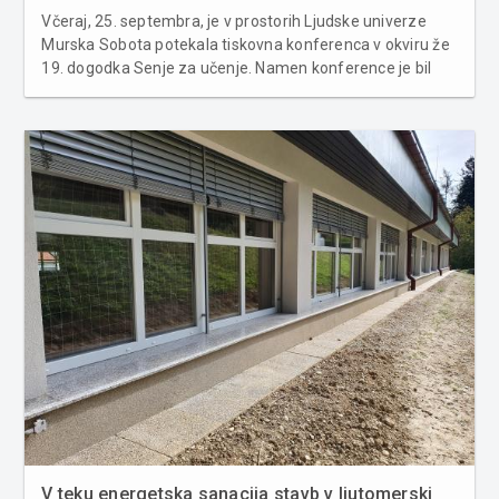
Včeraj, 25. septembra, je v prostorih Ljudske univerze
Murska Sobota potekala tiskovna konferenca v okviru že
19. dogodka Senje za učenje. Namen konference je bil
predstavitev izobraževalnih in podporno svetovalnih
ponudb za izobraževanje odraslih kakor tudi seznanitev
javnosti o aktualnih m...
V teku energetska sanacija stavb v ljutomerski