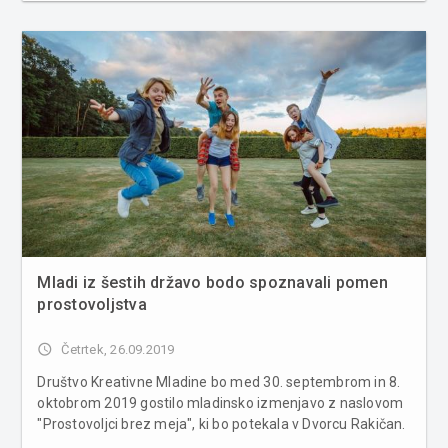
Slovenije predstavlja rjavega medveda. Septembra
nadaljujejo tudi serijo Na...
Mladi iz šestih državo bodo spoznavali pomen
prostovoljstva
access_time
Četrtek, 26.09.2019
Društvo Kreativne Mladine bo med 30. septembrom in 8.
oktobrom 2019 gostilo mladinsko izmenjavo z naslovom
"Prostovoljci brez meja", ki bo potekala v Dvorcu Rakičan.
Tako se bo zbralo 37 mladih iz Slovenije, Hrvaške,