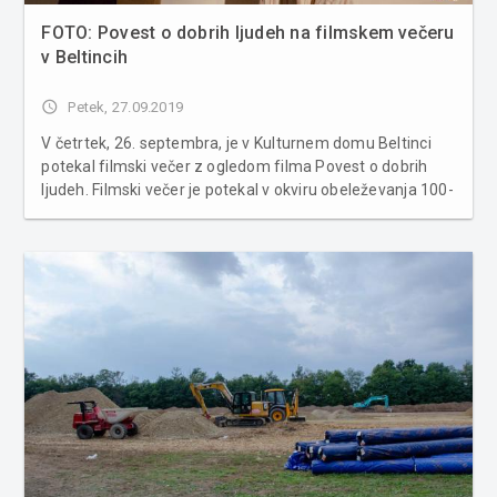
FOTO: Povest o dobrih ljudeh na filmskem večeru
v Beltincih
access_time
Petek, 27.09.2019
V četrtek, 26. septembra, je v Kulturnem domu Beltinci
potekal filmski večer z ogledom filma Povest o dobrih
ljudeh. Filmski večer je potekal v okviru obeleževanja 100-
letnice priključitve Prekmurja in združitve prekmurskih
Slovencev z matičnim narodom in ob 100-letnici rojstva
režiser...