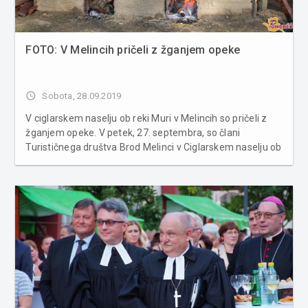
FOTO: V Melincih pričeli z žganjem opeke
access_time
Sobota, 28.09.2019
V ciglarskem naselju ob reki Muri v Melincih so pričeli z
žganjem opeke. V petek, 27. septembra, so člani
Turističnega društva Brod Melinci v Ciglarskem naselju ob
reki Muri na Melincih začeli z žganjem opeke. Ročno
izdelane zidake so zložili v skladovnico z dvema
luknjama. V luknj...