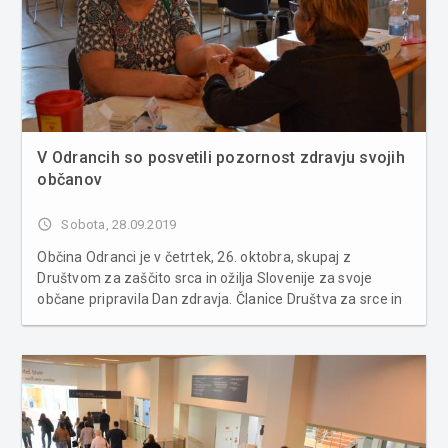
V Odrancih so posvetili pozornost zdravju svojih
občanov
access_time
Sobota, 28.09.2019
Občina Odranci je v četrtek, 26. oktobra, skupaj z
Društvom za zaščito srca in ožilja Slovenije za svoje
občane pripravila Dan zdravja. Članice Društva za srce in
ožilje Slovenije so v občinski zgradbi v Odrancih občanom
merile holesterol, krvni tlak, analizirale telesno sestavo
in...