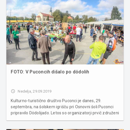
FOTO: V Puconcih dišalo po dödolih
access_time
Nedelja, 29.09.2019
Kulturno-turistično društvo Puconci je danes, 29.
septembra, na šolskem igrišču pri Osnovni šoli Puconci
pripravilo Dödolijado. Letos so organizatorji prvič združeni
dve najbolj prepoznavni prireditvi v občini Puconci,
Dödolijada in kolesarski maraton. Zbrali so se ljubiteljski ...