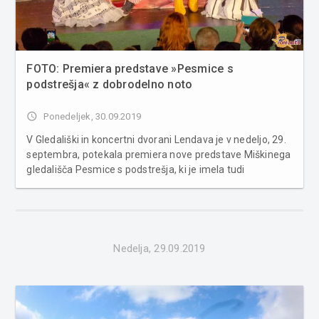
FOTO: Premiera predstave »Pesmice s
podstrešja« z dobrodelno noto
access_time
Ponedeljek, 30.09.2019
V Gledališki in koncertni dvorani Lendava je v nedeljo, 29.
septembra, potekala premiera nove predstave Miškinega
gledališča Pesmice s podstrešja, ki je imela tudi
dobrodelno noto. Že ustaljeni igralski zasedbi Miškinega
gledališča, se je tokrat na odru pridružil Dejan Kranjc, ki ga
...
Nedelja, 29.09.2019