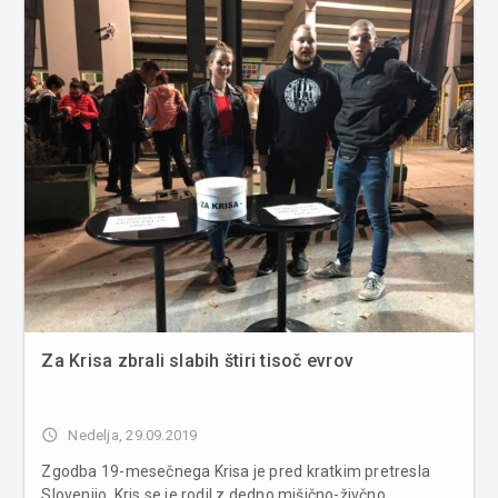
Za Krisa zbrali slabih štiri tisoč evrov
access_time
Nedelja, 29.09.2019
Zgodba 19-mesečnega Krisa je pred kratkim pretresla
Slovenijo. Kris se je rodil z dedno mišično-živčno