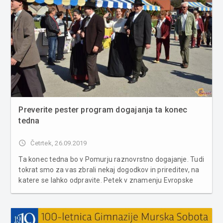
Preverite pester program dogajanja ta konec
tedna
access_time
Četrtek, 26.09.2019
Ta konec tedna bo v Pomurju raznovrstno dogajanje. Tudi
tokrat smo za vas zbrali nekaj dogodkov in prireditev, na
katere se lahko odpravite. Petek v znamenju Evropske
noči raziskovalcev in podnebnih protestov Evropska noč
raziskovalcev 2018 - 2019 bo v Pomurju potekala v
Murski Soboti in v ...