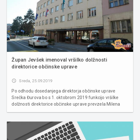
Župan Jevšek imenoval vršilko dolžnosti
direktorice občinske uprave
access_time
Sreda, 25.09.2019
Po odhodu dosedanjega direktorja občinske uprave
Srečka Đurova bo s 1. oktobrom 2019 funkcijo vršilke
dolžnosti direktorice občinske uprave prevzela Milena
Vöröš. Kot smo že poročali, je bil Srečko Đurov izbran za
novega načelnika Upravne enote Maribor. Več si lahko
preberete t...