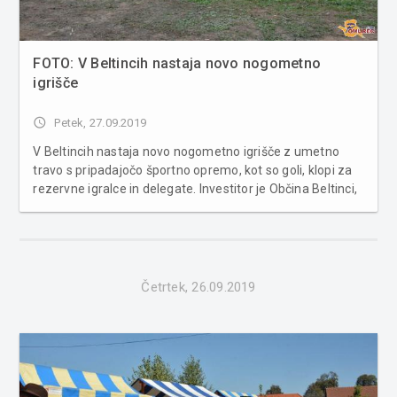
FOTO: V Beltincih nastaja novo nogometno
igrišče
access_time
Petek, 27.09.2019
V Beltincih nastaja novo nogometno igrišče z umetno
travo s pripadajočo športno opremo, kot so goli, klopi za
rezervne igralce in delegate. Investitor je Občina Beltinci,
izvajalec del pa domače gradbeno podjetje Maučec iz
Gančanov. Celotno igrišče, ki nastaja za nogometnim
stad...
Četrtek, 26.09.2019