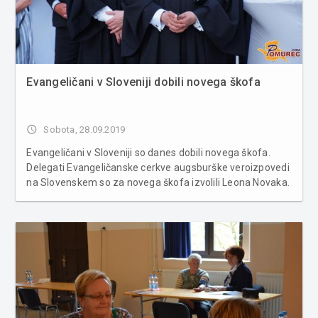
Evangeličani v Sloveniji dobili novega škofa
access_time
Sobota, 28.09.2019
Evangeličani v Sloveniji so danes dobili novega škofa.
Delegati Evangeličanske cerkve augsburške veroizpovedi
na Slovenskem so za novega škofa izvolili Leona Novaka.
Leon Novak novi evangeličanski škof Delegati
Evangeličanske cerkve augsburške veroizpovedi na
Slovenskem, so na tajne...