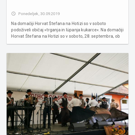
access_time
Ponedeljek, 30.09.2019
Na domačiji Horvat Štefana na Hotizi so v soboto
podoživeli običaj »trganja in lüpanja kukarce«. Na domačiji
Horvat Štefana na Hotizi so v soboto, 28. septembra, ob
organizaciji Turističnega društva Hotiza obujali običaj
»trganja in lüpanja kukarce«. Namen dogodka je bil
prikaza...