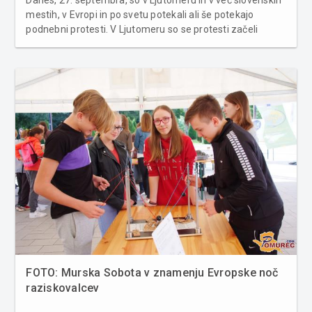
mestih, v Evropi in po svetu potekali ali še potekajo
podnebni protesti. V Ljutomeru so se protesti začeli
odvijati natanko ob 11:55 pred Gimnazijo Franca
Miklošiča in se nato nadaljevali skozi samo mesto, glavni
trg in park. Zbr...
FOTO: Murska Sobota v znamenju Evropske noč
raziskovalcev