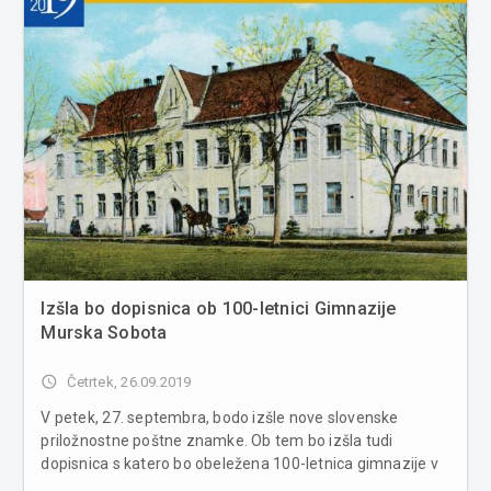
Izšla bo dopisnica ob 100-letnici Gimnazije
Murska Sobota
access_time
Četrtek, 26.09.2019
V petek, 27. septembra, bodo izšle nove slovenske
priložnostne poštne znamke. Ob tem bo izšla tudi
dopisnica s katero bo obeležena 100-letnica gimnazije v
Murski Soboti. Na štirih znamkah serije Živalstvo Pošta