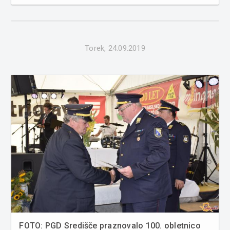
turizem in kulturo (ZTK) Beltinci, za kar se poteguje
Gabrijela Küzma. Kot je razvidno iz gradiva k 8. redni
seji Občine Belti...
Torek, 24.09.2019
FOTO: PGD Središče praznovalo 100. obletnico