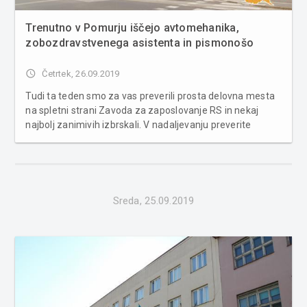
Trenutno v Pomurju iščejo avtomehanika,
zobozdravstvenega asistenta in pismonošo
access_time
Četrtek, 26.09.2019
Tudi ta teden smo za vas preverili prosta delovna mesta
na spletni strani Zavoda za zaposlovanje RS in nekaj
najbolj zanimivih izbrskali. V nadaljevanju preverite
katera, mogoče je katero primerno ravno za vas.
AVTOCENTER LAJTER, prodaja in servis vozil d.o.o. išče
avtomehanika za nedoloče...
Sreda, 25.09.2019