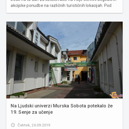
akcijske ponudbe na različnih turističnih lokacijah. Pod
okriljem Svetovne turistične organizacije svet praznuje
svetovni dan turizma 27. septembra vsako leto od leta
1980. ...
Na Ljudski univerzi Murska Sobota potekalo že
19. Senje za učenje
access_time
Četrtek, 26.09.2019