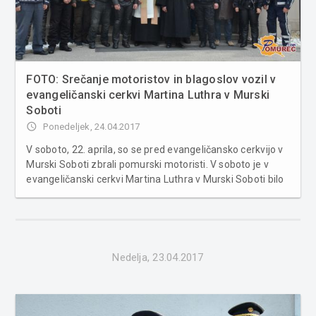
FOTO: Srečanje motoristov in blagoslov vozil v
evangeličanski cerkvi Martina Luthra v Murski
Soboti
access_time
Ponedeljek, 24.04.2017
V soboto, 22. aprila, so se pred evangeličansko cerkvijo v
Murski Soboti zbrali pomurski motoristi. V soboto je v
evangeličanski cerkvi Martina Luthra v Murski Soboti bilo
srečanje pomurskih motoristov. Kaplan Goran Merica in
duhovnik Leon Novak sta se z molitivjo in besedo obrnila
na motor...
Nedelja, 23.04.2017