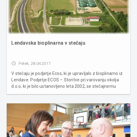
Lendavska bioplinarna v stečaju
access_time
Petek, 28.04.2017
V stečaju je podjetje Ecos, ki je upravljalo z bioplinarno iz
Lendave. Podjetje ECOS – Storitve pri varovanju okolja
d.o.o, ki je bilo ustanovljeno leta 2002, se stečajnemu
postopku, ki ga je junija lani vložila finančna uprava, ni
uspelo izogniti in to kljub temu, da je sedež podjetja ...