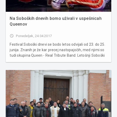
Na Soboških dnevih bomo uživali v uspešnicah
Queenov
access_time
Ponedeljek, 24.04.2017
Festival Soboški dnevi se bodo letos odvijali od 23. do 25.
junija. Znanih je že kar precej nastopajočih, med njimi so
tudi skupina Queen - Real Tribute Band. Letošnji Soboški
dnevi ponujajo pester izbor nastopajočih. Prvi večer
bomo lahko prisluhnili skupini Happy Face iz Murske
Sobote...