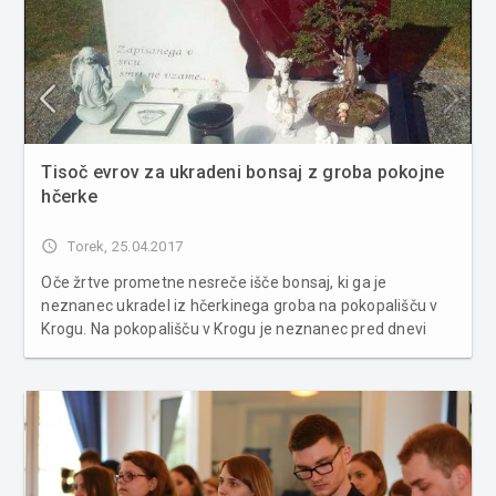
Tisoč evrov za ukradeni bonsaj z groba pokojne
hčerke
access_time
Torek, 25.04.2017
Oče žrtve prometne nesreče išče bonsaj, ki ga je
neznanec ukradel iz hčerkinega groba na pokopališču v
Krogu. Na pokopališču v Krogu je neznanec pred dnevi
ukradel bonsaj iz groba mladega dekleta. Ker bonsaj
predstavlja neprecenljivo vrednost domačim se je oče
pokojne obrnil na jav...