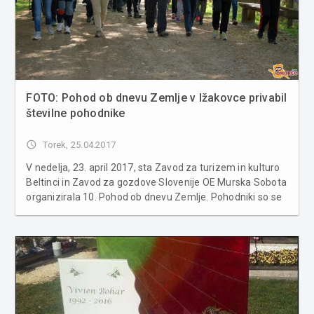
FOTO: Pohod ob dnevu Zemlje v Ižakovce privabil
številne pohodnike
access_time
Torek, 25.04.2017
V nedelja, 23. april 2017, sta Zavod za turizem in kulturo
Beltinci in Zavod za gozdove Slovenije OE Murska Sobota
organizirala 10. Pohod ob dnevu Zemlje. Pohodniki so se
zbrali na Otoku ljubezni v Ižakovcih, kjer sta jih najprej
nagovorila direktorica ZTK Beltinci Ela Horvat in vodja
območ...