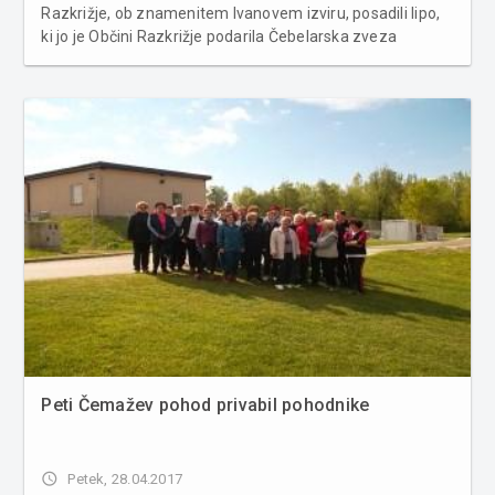
Razkrižje, ob znamenitem Ivanovem izviru, posadili lipo,
ki jo je Občini Razkrižje podarila Čebelarska zveza
Slovenije. Ob polčasu nogometne tekme Pomurske lige
med NK Teleing Razkrižje in KMN Čarda Martjanci, ki se je
ta dan odvijala v Cen...
Peti Čemažev pohod privabil pohodnike
access_time
Petek, 28.04.2017