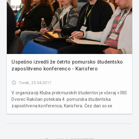
Uspešno izvedli že četrto pomursko študentsko
zaposlitveno konferenco - Karisfero
access_time
Torek, 25.04.2017
V organizaciji Kluba prekmurskih študentov je včeraj v RIS
Dvorec Rakičan potekala 4. pomurska študentska
zaposlitvena konferenca, Karisfera. Čez dan so se
zvrstila tri predavanja, ki so mladim ponudila koristne
vsebine pri vstopu na trgu dela. Letošnjo konferenco so
zaokrožili hitri zmenk...