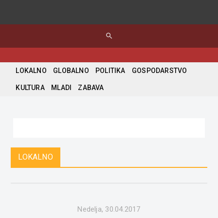
search
LOKALNO
GLOBALNO
POLITIKA
GOSPODARSTVO
KULTURA
MLADI
ZABAVA
LOKALNO
Nedelja, 30.04.2017