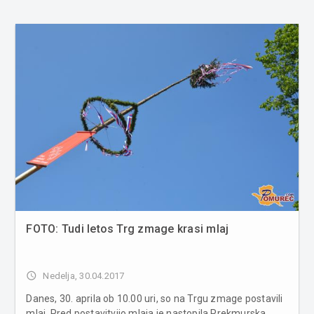
FOTO: Tudi letos Trg zmage krasi mlaj
access_time
Nedelja, 30.04.2017
Danes, 30. aprila ob 10.00 uri, so na Trgu zmage postavili
mlaj. Pred postavitvijo mlaja je nastopila Prekmurska