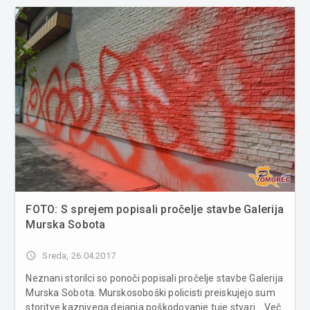
Lendvaj – mladins...
FOTO: S sprejem popisali pročelje stavbe Galerija
Murska Sobota
access_time
Sreda, 26.04.2017
Neznani storilci so ponoči popisali pročelje stavbe Galerija
Murska Sobota. Murskosoboški policisti preiskujejo sum
storitve kaznivega dejanja poškodovanje tuje stvari. Več