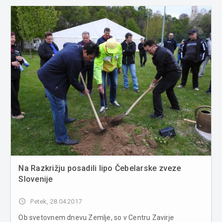
ur...
Na Razkrižju posadili lipo Čebelarske zveze
Slovenije
access_time
Petek, 28.04.2017
Ob svetovnem dnevu Zemlje, so v Centru Zavirje