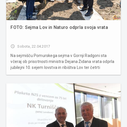
FOTO: Sejma Lov in Naturo odprla svoja vrata
access_time
Sobota, 22.04.2017
Na sejmišču Pomurskega sejma v Gornji Radgoni sta
včeraj ob prisotnosti ministra Dejana Židana vrata odprla
jubilejni 10. sejem lovstva in ribištva Lov ter četrti
mednarodni sejem aktivnosti in oddiha v naravi Naturo.
Na mednarodnem sejmu Lov tudi letos najdete
najnovejšo opremo, pripom...