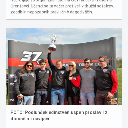
Črenšovci. Učenci so ta večer preživeli v družbi sošolcev,
zgodb in nepozabnih pravljičnih dogodivščin.
Petnajsterica nadobudnih ljubiteljev knjig se je v šoli
ponovno zbrala v večernih urah, kjer so jih pričakale
številn...
FOTO: Podlunšek edinstven uspeh proslavil z
domačimi navijači