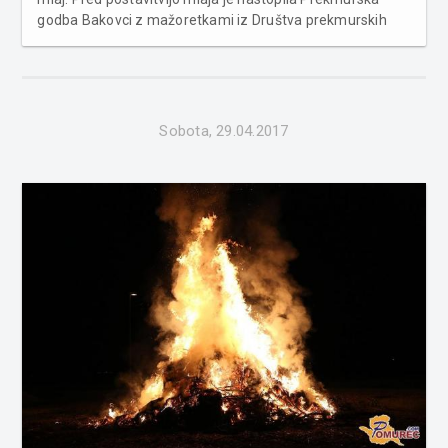
godba Bakovci z mažoretkami iz Društva prekmurskih
mažoretk Bakovci. Več fotografij v spodnji galeriji ...
Sobota, 29.04.2017