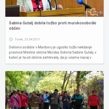
Sabina Gutalj dobila tožbo proti murskosoboški
občini
access_time
Torek, 25.04.2017
Delovno sodišče v Mariboru je ugodilo tožbi nekdanje
pravnice Mestne občine Murska Sobota Sabine Gutalj, v
kateri je ta od občine zahtevala, da jo vzame nazaj v
službo, poroča pomurje.si. Sodba še ni pravnomočna,
tako da še ni znano, ali bo dejansko dobila službo nazaj
ali ne. April...