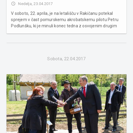
access_time
Nedelja, 23.04.2017
V soboto, 22. aprila, je na letališču v Rakičanu potekal
sprejem v čast pomurskemu akrobatskemu pilotu Petru
Podlunšku, ki je minuli konec tedna z osvojenim drugim
mestom v ameriškem San Diegu dosegel rezultat
kariere. Peter Podlunšek, ki s svojimi leti navdušuje v
najmočnejši kateg...
Sobota, 22.04.2017