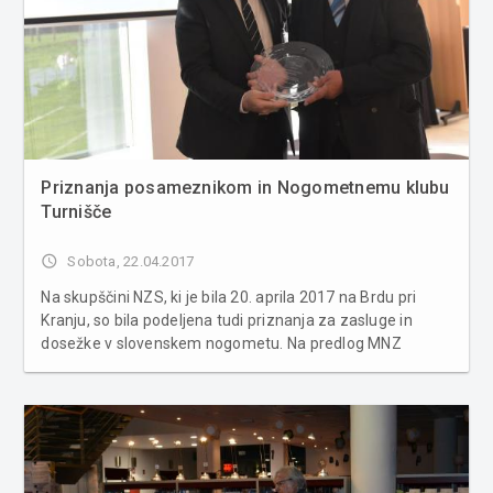
Priznanja posameznikom in Nogometnemu klubu
Turnišče
access_time
Sobota, 22.04.2017
Na skupščini NZS, ki je bila 20. aprila 2017 na Brdu pri
Kranju, so bila podeljena tudi priznanja za zasluge in
dosežke v slovenskem nogometu. Na predlog MNZ
Lendava so plaketo NZS prejeli: Alojz Prša (NK Turnišče),
Emil Bukovec (ŠD Kobilje) in Štefan Laslo (NK Dobrovnik).
NK Turni�...