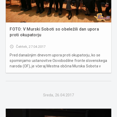
FOTO: V Murski Soboti so obeležili dan upora
proti okupatorju
access_time
Četrtek, 27.04.2017
Pred današnjim dnevom upora proti okupatorju, ko se
spominjamo ustanovitve Osvobodilne fronte slovenskega
naroda (OF), je včeraj Mestna občina Murska Sobota v
sodelovanju z Združenjem borcev za vrednote NOB
Murska Sobota priredila slovesnost v grajski dvorani.
Slavnostni govornik prireditve j...
Sreda, 26.04.2017