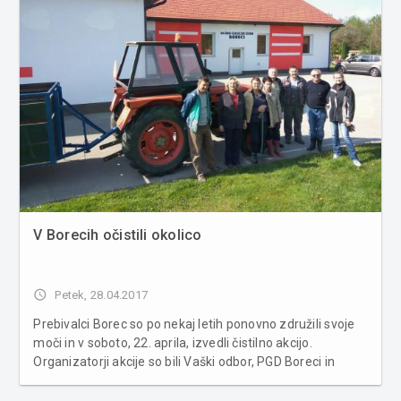
V Borecih očistili okolico
access_time
Petek, 28.04.2017
Prebivalci Borec so po nekaj letih ponovno združili svoje
moči in v soboto, 22. aprila, izvedli čistilno akcijo.
Organizatorji akcije so bili Vaški odbor, PGD Boreci in
Krajevna organizacija Rdečega križa. Po mrzlem jutru je
krajane pričakal prekrasen dan in že v zgodnjih jutranjih