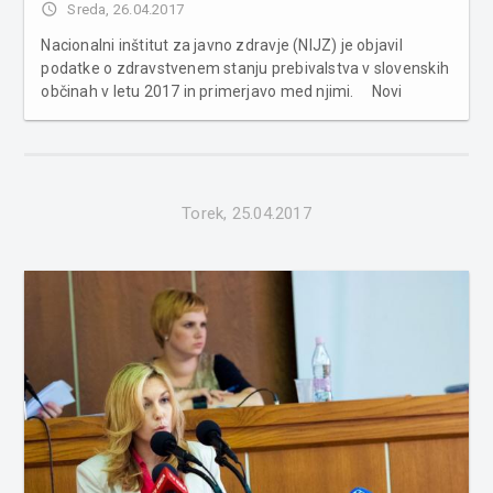
access_time
Sreda, 26.04.2017
Nacionalni inštitut za javno zdravje (NIJZ) je objavil
podatke o zdravstvenem stanju prebivalstva v slovenskih
občinah v letu 2017 in primerjavo med njimi. Novi
podatki za celotno Slovenijo kažejo, da smo se v
primerjavi z objavo v letu 2016 nekoliko postarali, bolj
izobrazili in več ...
Torek, 25.04.2017