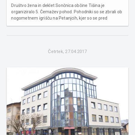
Društvo žena in deklet Sončnica občine Tišina je
organiziralo 5. Čemažev pohod. Pohodniki so se zbrali ob
nogometnem igrišču na Petanjcih, kjer so se pred
odhodom okrepčali z namazanim kruhom s čemažem in
domačimi ocvirki. Pot jih je od Petanjec vodila po nasipu
do poljske poti...
Četrtek, 27.04.2017