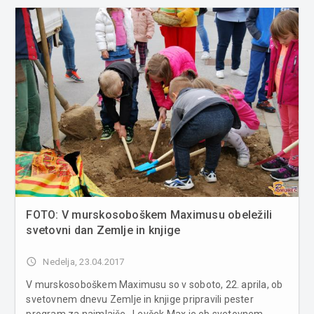
100 m, vodni top, tr...
FOTO: V murskosoboškem Maximusu obeležili
svetovni dan Zemlje in knjige
access_time
Nedelja, 23.04.2017
V murskosoboškem Maximusu so v soboto, 22. aprila, ob
svetovnem dnevu Zemlje in knjige pripravili pester