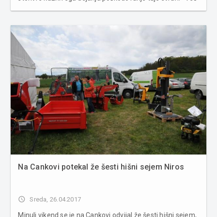
fotografij v spodnji galeriji ...
Na Cankovi potekal že šesti hišni sejem Niros
access_time
Sreda, 26.04.2017
Minuli vikend se je na Cankovi odvijal že šesti hišni sejem,