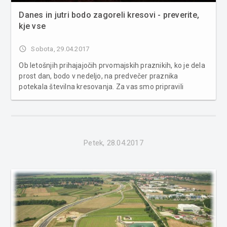
Danes in jutri bodo zagoreli kresovi - preverite,
kje vse
access_time
Sobota, 29.04.2017
Ob letošnjih prihajajočih prvomajskih praznikih, ko je dela
prost dan, bodo v nedeljo, na predvečer praznika
potekala številna kresovanja. Za vas smo pripravili
seznam kresovanj, na katera se lahko odpravite v
Pomurju. Kresovanje v Murski Soboti 30. april 2017 ob
10.00 Trg zmage: Posta...
Petek, 28.04.2017