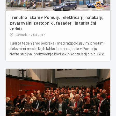
Trenutno iskani v Pomurju: električarji, natakarji,
zavarovalni zastopniki, fasaderji in turistični
vodnik
access_time
Četrtek, 27.04.2017
Tudi ta teden smo pobrskali med razpoložljivimi prostimi
delovnimi mesti, ki jih lahko te dni najdete v Pomurju.
Nafta strojna, proizvodnja kovinskih kontrukcij d.o.o. išče
dva električarja in tehnologa. Delo se ponuja za določen
čas dvanajstih mesecev za polni delovni čas. Pogoj je str...