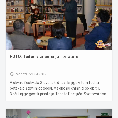
FOTO: Teden v znamenju literature
access_time
Sobota, 22.04.2017
V okviru festivala Slovenski dnevi knjige v tem tednu
potekajo številni dogodki. V soboški knjižnici so ob t. i.
Noči knjige gostili pisatelja Toneta Partljiča. Svetovni dan
knjige, 23. april, slavimo po vsem svetu. V tednu pred njim
pa potekajo številni dogodki, usmerjeni k dvigovanju z...