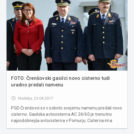
FOTO: Črenšovski gasilci novo cisterno tudi
uradno predali namenu
access_time
Nedelja, 23.04.2017
PGD Črenšovci so v soboto svojemu namenu predali novo
cisterno. Gasilska avtocisterna AC 24/60 je trenutno
najsodobnejša avtocisterna v Pomurju. Cisterna ima
rezervoar s 6000 litri vode, visoko tlačno črpalko s
pretokom 3.200 l/min, dva navijalna koluta dolžine 60 in