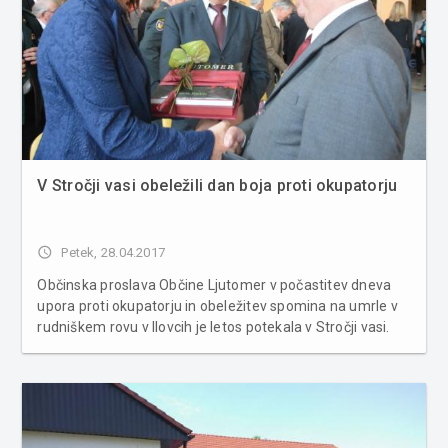
V Stročji vasi obeležili dan boja proti okupatorju
access_time
Petek, 28.04.2017
Občinska proslava Občine Ljutomer v počastitev dneva
upora proti okupatorju in obeležitev spomina na umrle v
rudniškem rovu v Ilovcih je letos potekala v Stročji vasi.
Zbrane je nagovoril predsednik Pokrajinskega sveta
Združenj borcev za verdnote NOB Pomurja Jože Vidic, ki
se je v svoj...