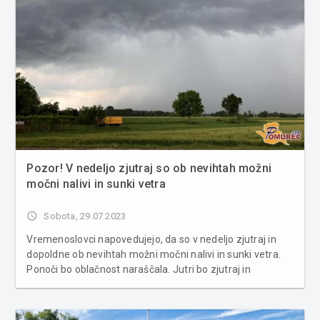
Pozor! V nedeljo zjutraj so ob nevihtah možni
močni nalivi in sunki vetra
access_time
Sobota, 29.07.2023
Vremenoslovci napovedujejo, da so v nedeljo zjutraj in
dopoldne ob nevihtah možni močni nalivi in sunki vetra.
Ponoči bo oblačnost naraščala. Jutri bo zjutraj in
dopoldne oblačno s plohami in nevihtami, sredi dneva in
popoldne se bo jasnilo. Zvečer bo oblačnost pričela
naraščati. P...