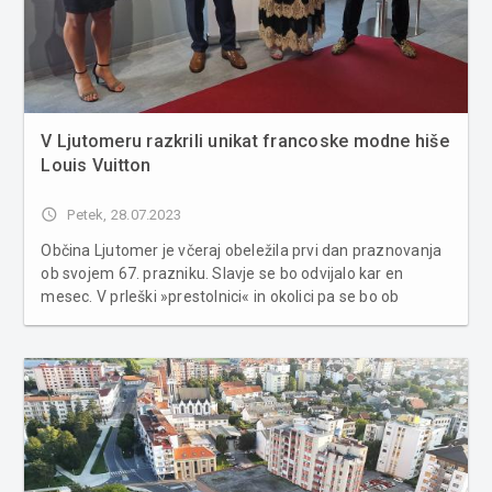
V Ljutomeru razkrili unikat francoske modne hiše
Louis Vuitton
access_time
Petek, 28.07.2023
Občina Ljutomer je včeraj obeležila prvi dan praznovanja
ob svojem 67. prazniku. Slavje se bo odvijalo kar en
mesec. V prleški »prestolnici« in okolici pa se bo ob
občinskem prazniku zvrstilo več kot 50 dogodkov in
prireditev. Tako so prvi dan praznovanja obeležili z
razkritjem unikat...