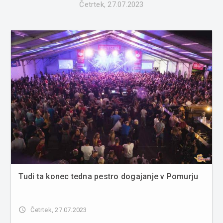
Četrtek, 27.07.2023
Tudi ta konec tedna pestro dogajanje v Pomurju
access_time
Četrtek, 27.07.2023