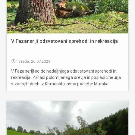
V Fazaneriji odsvetovani sprehodi in rekreacija
access_time
Sreda, 26.07.2023
V Fazaneriji so do nadaljnjega odsvetovani sprehodi in
rekreacija. Zaradi polomljenega drevja in posledic neurja
v zadnjih dneh iz Komunala javno podjetje Murska
Sobota odsvetujejo sprehode in rekreacijo v Fazaneriji.
Posledice bodo odpravljene v najkrajšem možnem času,
so sporočili iz...