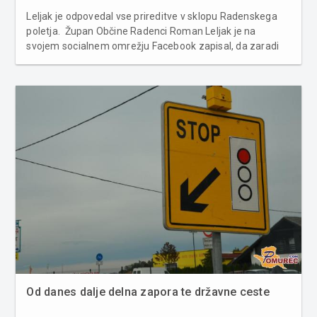
Leljak je odpovedal vse prireditve v sklopu Radenskega
poletja. Župan Občine Radenci Roman Leljak je na
svojem socialnem omrežju Facebook zapisal, da zaradi
slabe vremenske napovedi za mesec avgust in posledic
neurja, ki so prizadele občino, vse prireditve, ki so bile
načrtovane v sklop...
Od danes dalje delna zapora te državne ceste