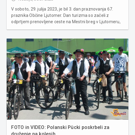
V soboto, 29. julija 2023, je bil 3. dan praznovanja 67.
praznika Občine Ljutomer. Dan turizma so začeli z
odprtjem prenovljene ceste na Mestni breg v Ljutomeru,
nato pa so prebudili njihove brbončice na 2. tekmovanju v
kuhanju gasilske kisle žüpe. Ob 17. uri so odprli
prenovljeno lo...
FOTO in VIDEO: Polanski Pücki poskrbeli za
druženje na kolesih