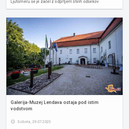
Ljutomeru se je začel z odprtjem štirih odsekov
prenovljenih javnih poti v krajevni skupnosti (KS) Stara
Cesta. Na prireditvenem prostoru ŠRD Kostanjevica so
zbrane nagovorili ljuto...
Galerija-Muzej Lendava ostaja pod istim
vodstvom
access_time
Sobota, 29.07.2023