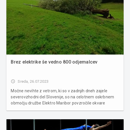
Brez elektrike še vedno 800 odjemalcev
access_time
Sreda, 26.07.2023
Močne nevihte z vetrom, ki so v zadnjih dneh zajele
severovzhodni del Slovenije, so na celotnem oskrbnem
območju družbe Elektro Maribor povzročile okvare
električnega omrežja tako na srednje napetostnem kot
tudi na nizko napetostnem omrežju. Razmere so bile
zelo hude, saj je bilo kar 44...