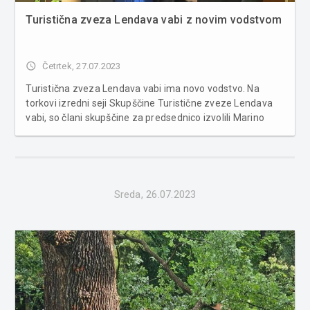
Turistična zveza Lendava vabi z novim vodstvom
access_time
Četrtek, 27.07.2023
Turistična zveza Lendava vabi ima novo vodstvo. Na
torkovi izredni seji Skupščine Turistične zveze Lendava
vabi, so člani skupščine za predsednico izvolili Marino
Totić za podpredsednico pa Metko Sabo Gerenčer.
Turistično zvezo Lendava vabi (TZLV), ki ima v upravljanju
razgledni sto...
Sreda, 26.07.2023