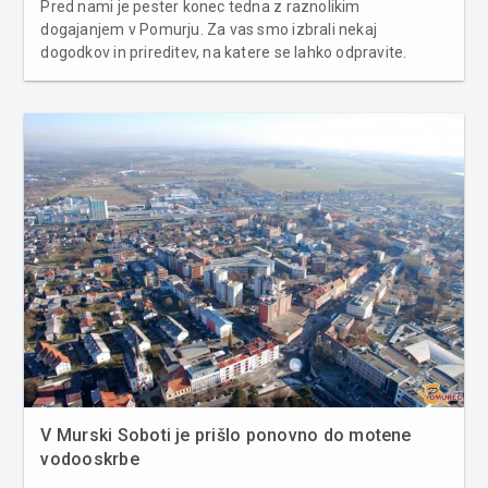
Pred nami je pester konec tedna z raznolikim
dogajanjem v Pomurju. Za vas smo izbrali nekaj
dogodkov in prireditev, na katere se lahko odpravite.
Petek, 28. julij Soboško poletje 2023: ESTUDIANTINA
ENSEMBLE, KUBA Na Trgu kulture v Murski Soboti bodo v
sklopu Soboškega poletja ob 21. uri na...
V Murski Soboti je prišlo ponovno do motene
vodooskrbe