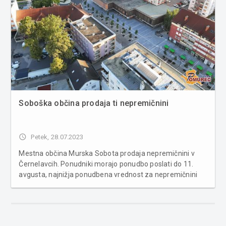
Soboška občina prodaja ti nepremičnini
access_time
Petek, 28.07.2023
Mestna občina Murska Sobota prodaja nepremičnini v
Černelavcih. Ponudniki morajo ponudbo poslati do 11.
avgusta, najnižja ponudbena vrednost za nepremičnini
pa je 14 tisoč evrov. Mestna občina Murska Sobota je
objavila namero o prodaji nepremičnine s parcelno
številko 1086/3 in 1087, ...