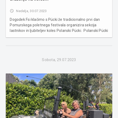
access_time
Nedelja, 30.07.2023
Dogodek Fsi klačimo s Pücki že tradicionalno prvi dan
Pomurskega poletnega festivala organizira sekcija
lastnikov in ljubiteljev koles Polanski Pücki. Polanski Pücki
so včeraj odprli Pomurski poletni festival v Veliki Polani in
tudi tokrat poskrbeli, da se je na kolesih družilo tako s...
Sobota, 29.07.2023