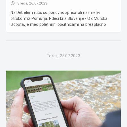
access_time
Sreda, 26.07.2023
Na Debelem rtiču so ponovno »pričarali nasmeh«
otrokom iz Pomurja. Rdeči križ Slovenije - OZ Murska
Sobota, je med poletnimi počitnicami na brezplačno
letovanje na Debeli rtič s pomočjo akcije Pričarajmo
nasmeh, družbe Tuš odpeljal v juliju 30 otrok iz socialno
ogroženih družin,...
Torek, 25.07.2023