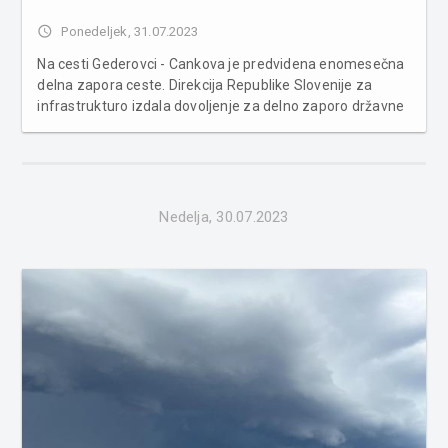
access_time
Ponedeljek, 31.07.2023
Na cesti Gederovci - Cankova je predvidena enomesečna
delna zapora ceste. Direkcija Republike Slovenije za
infrastrukturo izdala dovoljenje za delno zaporo državne
ceste, ki bo od 31. julija 2023 od 7. ure do 31. avgusta
2023 do 17. ure na cesti Gederovci - Cankova zaradi
gradnje vodovodnega...
Nedelja, 30.07.2023