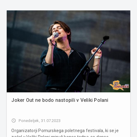
Joker Out ne bodo nastopili v Veliki Polani
access_time
Ponedeljek, 31.07.2023
Organizatorji Pomurskega poletnega festivala, ki se je