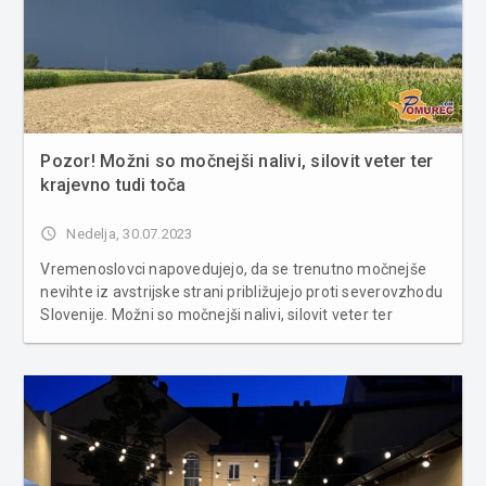
Pozor! Možni so močnejši nalivi, silovit veter ter
krajevno tudi toča
access_time
Nedelja, 30.07.2023
Vremenoslovci napovedujejo, da se trenutno močnejše
nevihte iz avstrijske strani približujejo proti severovzhodu
Slovenije. Možni so močnejši nalivi, silovit veter ter
krajevno tudi toča, so še zapisali na Neurje.si. Prihod
nevihte prek Lucove proti Gornjim Petrovcem na
Goričkem. ...