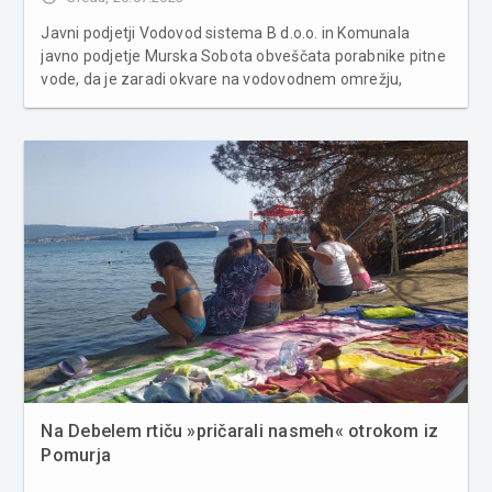
Javni podjetji Vodovod sistema B d.o.o. in Komunala
javno podjetje Murska Sobota obveščata porabnike pitne
vode, da je zaradi okvare na vodovodnem omrežju,
prekinjena dobava vode. Prekinjena dobava vode je v delu
Kopališke, Ciril Metodove in Grajske ulice predvidoma do
11. ure. Vse porab...
Na Debelem rtiču »pričarali nasmeh« otrokom iz
Pomurja