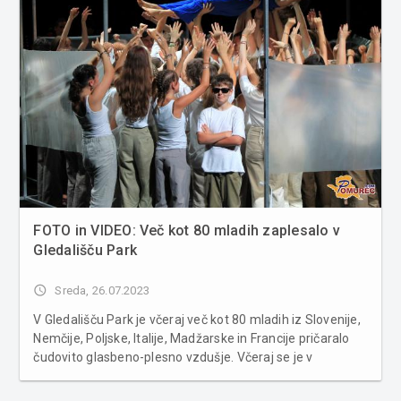
FOTO in VIDEO: Več kot 80 mladih zaplesalo v
Gledališču Park
access_time
Sreda, 26.07.2023
V Gledališču Park je včeraj več kot 80 mladih iz Slovenije,
Nemčije, Poljske, Italije, Madžarske in Francije pričaralo
čudovito glasbeno-plesno vzdušje. Včeraj se je v
Gledališču Park v Murski Soboti odvila čudovita glasbeno-
plesna predstava, kjer je nastopilo več kot 80 mladih i...