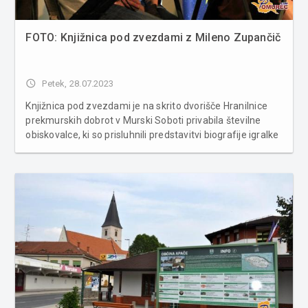
FOTO: Knjižnica pod zvezdami z Mileno Zupančič
access_time
Petek, 28.07.2023
Knjižnica pod zvezdami je na skrito dvorišče Hranilnice
prekmurskih dobrot v Murski Soboti privabila številne
obiskovalce, ki so prisluhnili predstavitvi biografije igralke
Milene Zupančič, ki jo je napisal Tadej Golob. Knjiga z
naslovom Kot bi Luna padla na Zemljo ni klasičen popis
življ...