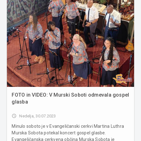
FOTO in VIDEO: V Murski Soboti odmevala gospel
glasba
access_time
Nedelja, 30.07.2023
Minulo soboto je v Evangeličanski cerkvi Martina Luthra
Murska Sobota potekal koncert gospel glasbe.
Evangeličanska cerkvena občina Murska Sobota je