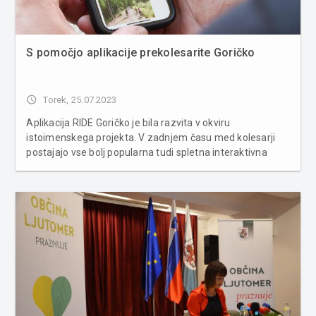
S pomočjo aplikacije prekolesarite Goričko
access_time
Torek, 25.07.2023
Aplikacija RIDE Goričko je bila razvita v okviru
istoimenskega projekta. V zadnjem času med kolesarji
postajajo vse bolj popularna tudi spletna interaktivna
orodja za načrtovanje poti, ki omogočajo, da pot
načrtujemo na osnovi izbranih želja ter na način, da
pridemo po najbolj zanimivi, v...