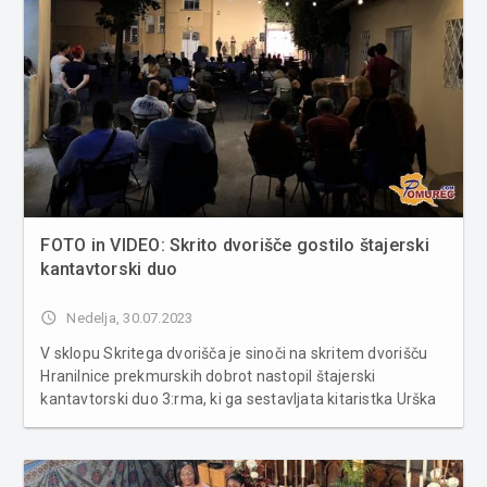
FOTO in VIDEO: Skrito dvorišče gostilo štajerski
kantavtorski duo
access_time
Nedelja, 30.07.2023
V sklopu Skritega dvorišča je sinoči na skritem dvorišču
Hranilnice prekmurskih dobrot nastopil štajerski
kantavtorski duo 3:rma, ki ga sestavljata kitaristka Urška
Supej in vokalistka Maša But. Obiskovalcem sta pričarali
nepozaben večer glasbe in poezije. Za stavbo Hranilnice
prek...