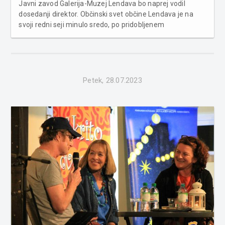
Javni zavod Galerija-Muzej Lendava bo naprej vodil
dosedanji direktor. Občinski svet občine Lendava je na
svoji redni seji minulo sredo, po pridobljenem
predhodnem mnenju soustanoviteljice in sveta javnega
zavoda Galerija-Muzej Lendava imenoval tudi direktorja
javnega zavoda Galerija-Muzej L...
Petek, 28.07.2023