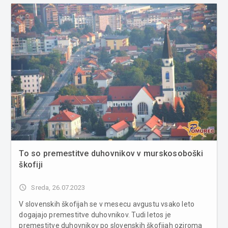
To so premestitve duhovnikov v murskosoboški
škofiji
access_time
Sreda, 26.07.2023
V slovenskih škofijah se v mesecu avgustu vsako leto
dogajajo premestitve duhovnikov. Tudi letos je
premestitve duhovnikov po slovenskih škofijah oziroma