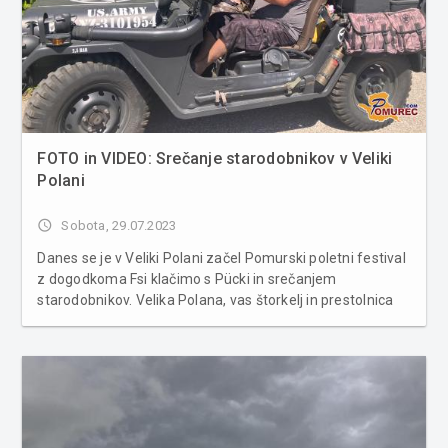
FOTO in VIDEO: Srečanje starodobnikov v Veliki
Polani
access_time
Sobota, 29.07.2023
Danes se je v Veliki Polani začel Pomurski poletni festival
z dogodkoma Fsi klačimo s Pücki in srečanjem
starodobnikov. Velika Polana, vas štorkelj in prestolnica
bujte repe, je danes z odprtjem enega največjih poletnih
festivalov postala središče zabavnega dogajanja. V
popoldanskih ur...