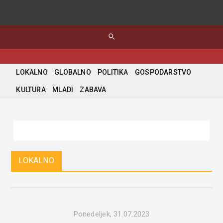
search
LOKALNO
GLOBALNO
POLITIKA
GOSPODARSTVO
KULTURA
MLADI
ZABAVA
LOKALNO
Ponedeljek, 31.07.2023