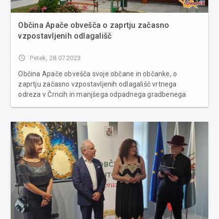
Občina Apače obvešča o zaprtju začasno
vzpostavljenih odlagališč
access_time
Petek, 28.07.2023
Občina Apače obvešča svoje občane in občanke, o
zaprtju začasno vzpostavljenih odlagališč vrtnega
odreza v Črncih in manjšega odpadnega gradbenega
materiala v Žepovcih. Tako bodo 31. julija ob 6. uri zaprli
začasno vzpostavljeni odlagališči vrtnega odreza v
Črncih in manjšega ...