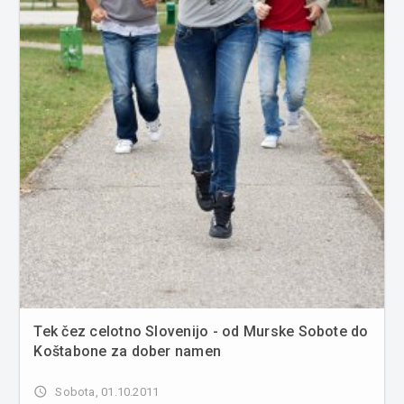
Tek čez celotno Slovenijo - od Murske Sobote do
Koštabone za dober namen
access_time
Sobota, 01.10.2011