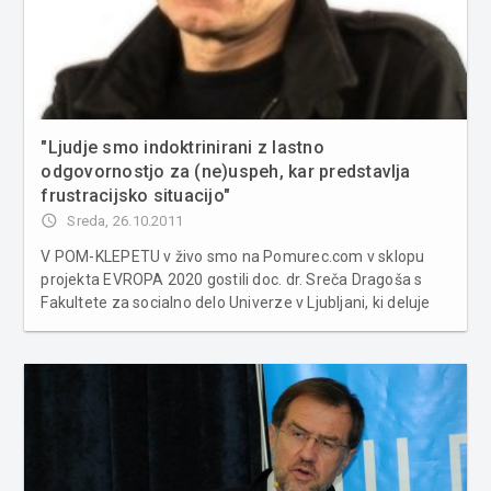
"Ljudje smo indoktrinirani z lastno
odgovornostjo za (ne)uspeh, kar predstavlja
frustracijsko situacijo"
access_time
Sreda, 26.10.2011
V POM-KLEPETU v živo smo na Pomurec.com v sklopu
projekta EVROPA 2020 gostili doc. dr. Sreča Dragoša s
Fakultete za socialno delo Univerze v Ljubljani, ki deluje
na področjih sociologije in socialne politike. Glavna nit
pogovora je tekla na temo revščine, ki postaja vse večji
problem. "Glede...