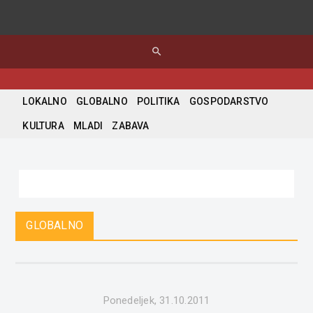
search
LOKALNO
GLOBALNO
POLITIKA
GOSPODARSTVO
KULTURA
MLADI
ZABAVA
GLOBALNO
Ponedeljek, 31.10.2011