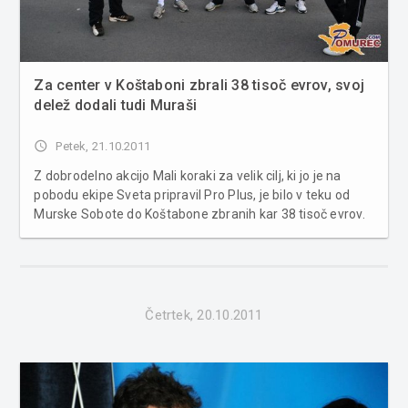
Za center v Koštaboni zbrali 38 tisoč evrov, svoj
delež dodali tudi Muraši
access_time
Petek, 21.10.2011
Z dobrodelno akcijo Mali koraki za velik cilj, ki jo je na
pobodu ekipe Sveta pripravil Pro Plus, je bilo v teku od
Murske Sobote do Koštabone zbranih kar 38 tisoč evrov.
Svoj doprinos so v začetku akcije s tekom dali tudi štirje
nogometaši Mure 05 - Fabijan Cipot, Leon Horvat, Mitja
Botnjak in...
Četrtek, 20.10.2011