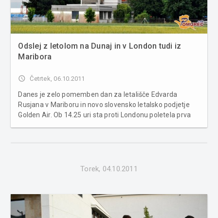
Odslej z letolom na Dunaj in v London tudi iz
Maribora
access_time
Četrtek, 06.10.2011
Danes je zelo pomemben dan za letališče Edvarda
Rusjana v Mariboru in novo slovensko letalsko podjetje
Golden Air. Ob 14.25 uri sta proti Londonu poletela prva
dva potnika, zvečer pa se bo letalo Golden Air-a vrnilo na
matično letališče z drugima potnikoma. Angleški
poslovnež Clifford Dach...
Torek, 04.10.2011