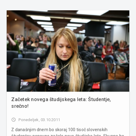
Začetek novega študijskega leta: Študentje,
srečno!
access_time
Ponedeljek, 03.10.2011
Z današnjim dnem bo skoraj 100 tisoč slovenskih
študentov ponovno začelo novo študijsko leto. Skupno bo