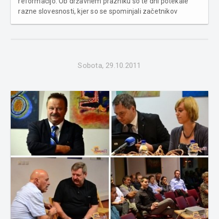
reformacijo. Ob državnem prazniku so te dni potekale
razne slovesnosti, kjer so se spominjali začetnikov
reformacije in predvsem slovenskih protestantov, ki so
dobrinesli velik delež tudi na področje kulture in šolstva
pri nas. Na današnji...
Sobota, 29.10.2011