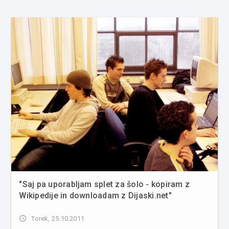
"Saj pa uporabljam splet za šolo - kopiram z
Wikipedije in downloadam z Dijaski.net"
access_time
Torek, 25.10.2011