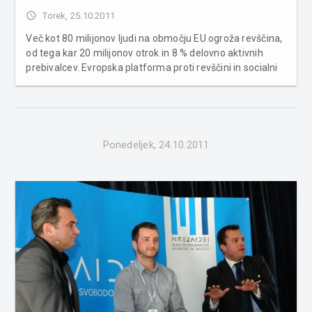
access_time
Torek, 25.10.2011
Več kot 80 milijonov ljudi na območju EU ogroža revščina,
od tega kar 20 milijonov otrok in 8 % delovno aktivnih
prebivalcev. Evropska platforma proti revščini in socialni
izključenosti, ki je del strategija Evropa 2020, predvideva
številne ukrepe, s katerimi bi do leta 2020 uresničili zas...
Ponedeljek, 24.10.2011