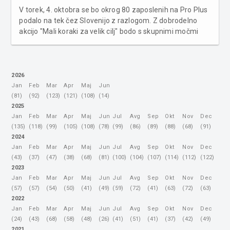
V torek, 4. oktobra se bo okrog 80 zaposlenih na Pro Plus
podalo na tek čez Slovenijo z razlogom. Z dobrodelno
akcijo "Mali koraki za velik cilj" bodo s skupnimi močmi
zbrali sredstva za pomoč pri odprtju prvega Centra za
otroke z Dawnovim sindromom. Zaposleni na Pro Plus in
ostali bodo tekli...
2026
Jan
Feb
Mar
Apr
Maj
Jun
(81)
(92)
(123)
(121)
(108)
(14)
2025
Jan
Feb
Mar
Apr
Maj
Jun
Jul
Avg
Sep
Okt
Nov
Dec
(135)
(118)
(99)
(105)
(108)
(78)
(99)
(86)
(89)
(88)
(68)
(91)
2024
Jan
Feb
Mar
Apr
Maj
Jun
Jul
Avg
Sep
Okt
Nov
Dec
(43)
(37)
(47)
(38)
(68)
(81)
(100)
(104)
(107)
(114)
(112)
(122)
2023
Jan
Feb
Mar
Apr
Maj
Jun
Jul
Avg
Sep
Okt
Nov
Dec
(57)
(57)
(54)
(50)
(41)
(49)
(59)
(72)
(41)
(63)
(72)
(63)
2022
Jan
Feb
Mar
Apr
Maj
Jun
Jul
Avg
Sep
Okt
Nov
Dec
(24)
(43)
(68)
(58)
(48)
(26)
(41)
(51)
(41)
(37)
(42)
(49)
2021