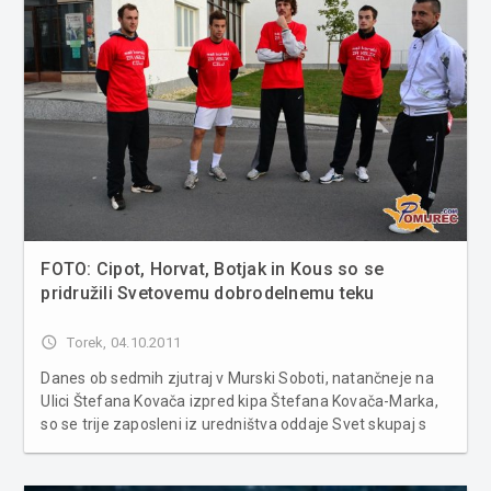
FOTO: Cipot, Horvat, Botjak in Kous so se
pridružili Svetovemu dobrodelnemu teku
access_time
Torek, 04.10.2011
Danes ob sedmih zjutraj v Murski Soboti, natančneje na
Ulici Štefana Kovača izpred kipa Štefana Kovača-Marka,
so se trije zaposleni iz uredništva oddaje Svet skupaj s
štirimi igralci Mure podali na tek za dober namen čez
celotno Slovenijo. Do cilja se jim bo pridružilo več 80