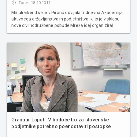
access_time
Torek, 18.10.2011
Minuli vikend se je v Piranu odvijala tridnevna Akademija
aktivnega državljanstva in podjetništva, ki jo je v sklopu
nove civilnodružbene pobude Mreža idej organiziral
Inštitut dr. Jožeta Pučnika. Mreža idej je nova, neodvisna
in nestrankarska civilnodružbena pobuda, s katero se želi
spo...
Granatir Lapuh: V bodoče bo za slovenske
podjetnike potrebno poenostaviti postopke