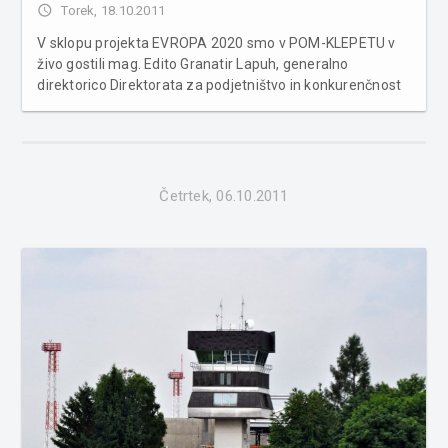
access_time
Torek, 18.10.2011
V sklopu projekta EVROPA 2020 smo v POM-KLEPETU v
živo gostili mag. Edito Granatir Lapuh, generalno
direktorico Direktorata za podjetništvo in konkurenčnost
na Ministrstvu za gospodarstvo. PREBERI KLEPET - KLIKNI
TUKAJ Foto: Finance -------------------------------------
Slovenija je s 1. majem...
Četrtek, 06.10.2011