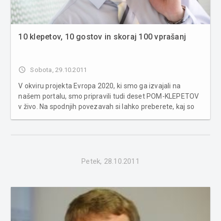
10 klepetov, 10 gostov in skoraj 100 vprašanj
access_time
Sobota, 29.10.2011
V okviru projekta Evropa 2020, ki smo ga izvajali na
našem portalu, smo pripravili tudi deset POM-KLEPETOV
v živo. Na spodnjih povezavah si lahko preberete, kaj so
zapisali naši gosti iz različnih strok, ki so odgovarjali na
vprašanja bralcev. mag. Cvetka Sreš, direktorica Zavoda
za zaposlovan...
Petek, 28.10.2011