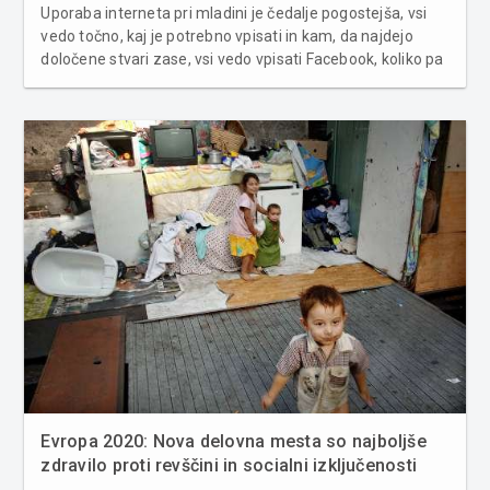
Uporaba interneta pri mladini je čedalje pogostejša, vsi
vedo točno, kaj je potrebno vpisati in kam, da najdejo
določene stvari zase, vsi vedo vpisati Facebook, koliko pa
jih ve pobrskati za koristnimi stvarmi za šolo? Danes je
praktično skorajda vsakemu učencu na dosegu internet,
ampak ga ...
Evropa 2020: Nova delovna mesta so najboljše
zdravilo proti revščini in socialni izključenosti