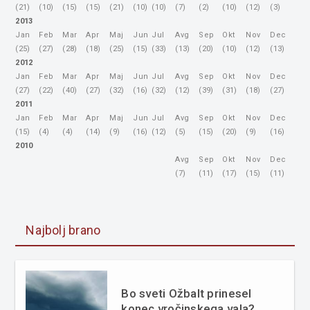
(21)
(10)
(15)
(15)
(21)
(10)
(10)
(7)
(2)
(10)
(12)
(3)
2013
Jan
Feb
Mar
Apr
Maj
Jun
Jul
Avg
Sep
Okt
Nov
Dec
(25)
(27)
(28)
(18)
(25)
(15)
(33)
(13)
(20)
(10)
(12)
(13)
2012
Jan
Feb
Mar
Apr
Maj
Jun
Jul
Avg
Sep
Okt
Nov
Dec
(27)
(22)
(40)
(27)
(32)
(16)
(32)
(12)
(39)
(31)
(18)
(27)
2011
Jan
Feb
Mar
Apr
Maj
Jun
Jul
Avg
Sep
Okt
Nov
Dec
(15)
(4)
(4)
(14)
(9)
(16)
(12)
(5)
(15)
(20)
(9)
(16)
2010
Avg
Sep
Okt
Nov
Dec
(7)
(11)
(17)
(15)
(11)
Najbolj brano
Bo sveti Ožbalt prinesel
konec vročinskega vala?