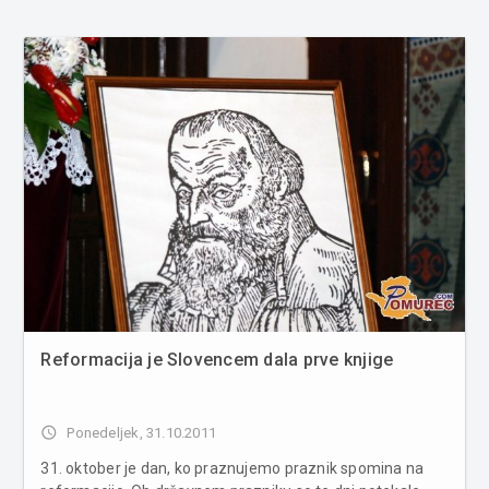
Reformacija je Slovencem dala prve knjige
access_time
Ponedeljek, 31.10.2011
31. oktober je dan, ko praznujemo praznik spomina na