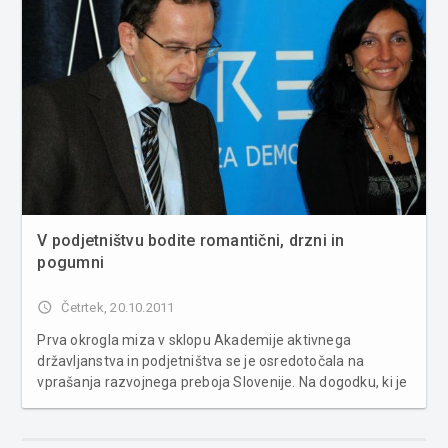
V podjetništvu bodite romantični, drzni in
pogumni
access_time
Četrtek, 20.10.2011
Prva okrogla miza v sklopu Akademije aktivnega
državljanstva in podjetništva se je osredotočala na
vprašanja razvojnega preboja Slovenije. Na dogodku, ki je
tudi del projekta Izziv svobode in ki nastaja v sodelovanju
Inštituta dr. Jožeta Pučnika, Inštituta Nove revije in
Inštituta Janeza Evan...