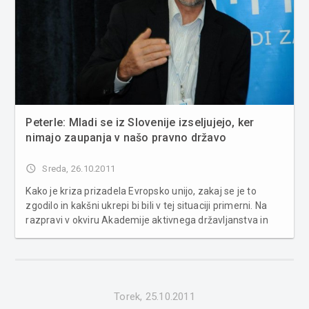
Peterle: Mladi se iz Slovenije izseljujejo, ker
nimajo zaupanja v našo pravno državo
access_time
Sreda, 26.10.2011
Kako je kriza prizadela Evropsko unijo, zakaj se je to
zgodilo in kakšni ukrepi bi bili v tej situaciji primerni. Na
razpravi v okviru Akademije aktivnega državljanstva in
podjetništva v Piranu sta sodelovala poslanca EU
parlamenta Lojze Peterle in dr. Milan Zver. Peterle je
poudaril, da je Evr...
Torek, 25.10.2011