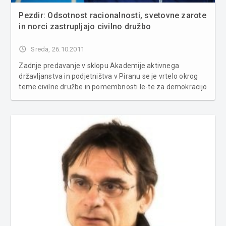
Pezdir: Odsotnost racionalnosti, svetovne zarote
in norci zastrupljajo civilno družbo
access_time
Sreda, 26.10.2011
Zadnje predavanje v sklopu Akademije aktivnega
državljanstva in podjetništva v Piranu se je vrtelo okrog
teme civilne družbe in pomembnosti le-te za demokracijo
ter o vlogi posameznika v tej zgodbi. Predaval je mag.
Rado Pezdir z Mednarodne fakultete za družbene in
poslovne študije. Pezdir j...