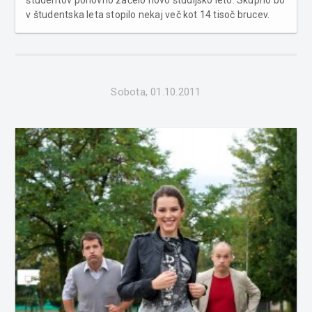
v študentska leta stopilo nekaj več kot 14 tisoč brucev.
Foto: Ciril Jazbec Uradno so s predavanji študentje v
petek sicer začeli že na mariborski univerzi, danes pa se
jim bodo pridru�...
Sobota, 01.10.2011