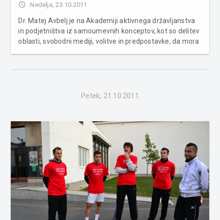
access_time
Nedelja, 23.10.2011
Dr. Matej Avbelj je na Akademiji aktivnega državljanstva
in podjetništva iz samoumevnih konceptov, kot so delitev
oblasti, svobodni mediji, volitve in predpostavke, da mora
vsak sistem izvirati iz posameznika in iz njegovega
dostojanstva, izpostavil, da so prav ti osnovni koncepti
oziroma predpo...
Petek, 21.10.2011