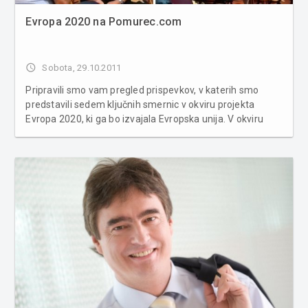
Evropa 2020 na Pomurec.com
access_time
Sobota, 29.10.2011
Pripravili smo vam pregled prispevkov, v katerih smo
predstavili sedem ključnih smernic v okviru projekta
Evropa 2020, ki ga bo izvajala Evropska unija. V okviru
projekta Evropa 2020 smo spletni portal Pomurec.com
organizirali tudi javni posvet, na katerem smo iskali
recept za razvojni preboj. P...