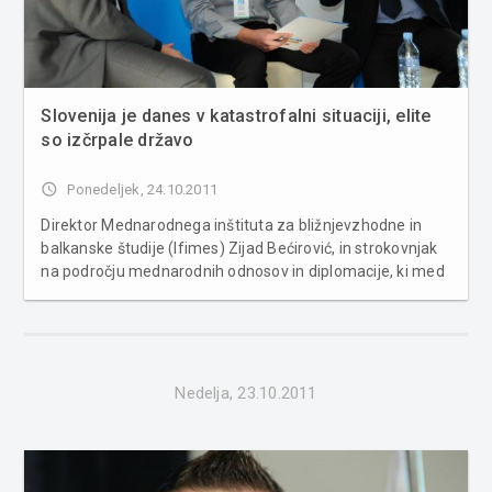
Slovenija je danes v katastrofalni situaciji, elite
so izčrpale državo
access_time
Ponedeljek, 24.10.2011
Direktor Mednarodnega inštituta za bližnjevzhodne in
balkanske študije (Ifimes) Zijad Bećirović, in strokovnjak
na področju mednarodnih odnosov in diplomacije, ki med
drugim predava na University of Georgia, Laris Gaiser, sta
v okviru Akademije aktivnega državljanstva in
podjetništva, ki je ...
Nedelja, 23.10.2011