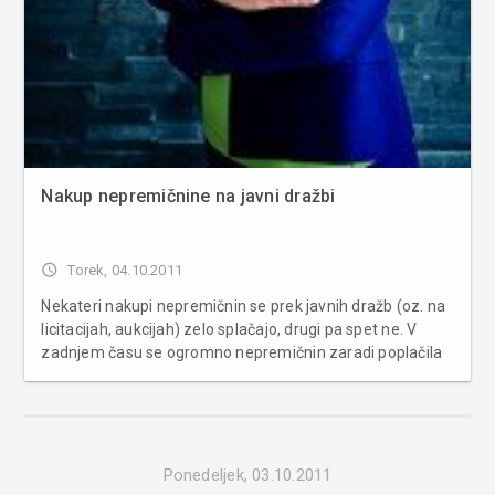
Nakup nepremičnine na javni dražbi
access_time
Torek, 04.10.2011
Nekateri nakupi nepremičnin se prek javnih dražb (oz. na
licitacijah, aukcijah) zelo splačajo, drugi pa spet ne. V
zadnjem času se ogromno nepremičnin zaradi poplačila
dolgov znajde na dražbah. Pogledali smo v zakulisje in
izpostavili prednosti ter pomanjkljivosti tovrstnega
nakupa. Vsak...
Ponedeljek, 03.10.2011