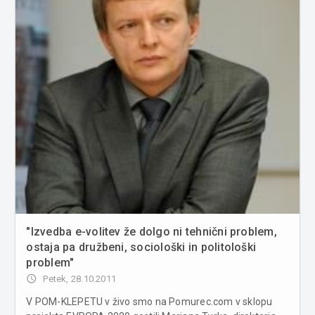
"Izvedba e-volitev že dolgo ni tehnični problem,
ostaja pa družbeni, sociološki in politološki
problem"
access_time
Petek, 28.10.2011
V POM-KLEPETU v živo smo na Pomurec.com v sklopu