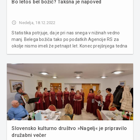
Bo letos bel božič? Takšna je napoved
access_time
Nedelja, 18.12.2022
Statistika potrjuje, da je pri nas snega v nižinah vedno
manj. Belega božiča tako po podatkih Agencije RS za
okolje nismo imeli že petnajst let. Konec prejšnjega tedna
se je sneg prvič to zimo spustil do nižin. V nedeljo je
največ snega zapadlo v južni polovici Slovenije, ponekod
tudi...
Slovensko kulturno društvo »Nagelj« je pripravilo
družabni večer