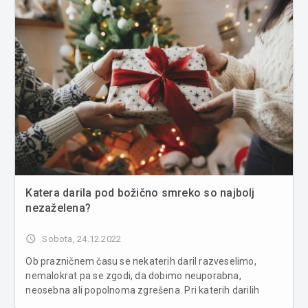
Katera darila pod božično smreko so najbolj
nezaželena?
access_time
Sobota, 24.12.2022
Ob prazničnem času se nekaterih daril razveselimo,
nemalokrat pa se zgodi, da dobimo neuporabna,
neosebna ali popolnoma zgrešena. Pri katerih darilih
težko izrečemo "hvala"? Vsako leto se med darili, ki nas