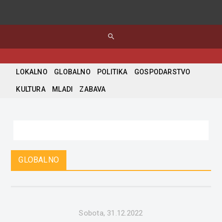
search
LOKALNO
GLOBALNO
POLITIKA
GOSPODARSTVO
KULTURA
MLADI
ZABAVA
GLOBALNO
Sobota, 31.12.2022