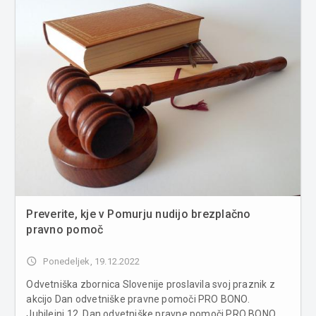
Preverite, kje v Pomurju nudijo brezplačno
pravno pomoč
access_time
Ponedeljek, 19.12.2022
Odvetniška zbornica Slovenije proslavila svoj praznik z
akcijo Dan odvetniške pravne pomoči PRO BONO.
Jubilejni 12. Dan odvetniške pravne pomoči PRO BONO