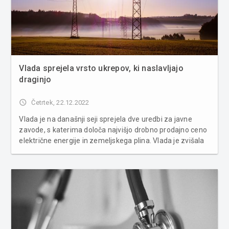
Vlada sprejela vrsto ukrepov, ki naslavljajo
draginjo
access_time
Četrtek, 22.12.2022
Vlada je na današnji seji sprejela dve uredbi za javne
zavode, s katerima določa najvišjo drobno prodajno ceno
električne energije in zemeljskega plina. Vlada je zvišala
neobdavčene zneske posameznih dohodkov iz
delovnega razmerja in izdala Uredbo o prenehanju
veljavnosti Uredbe o opravljan...