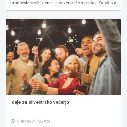
bi prinesle srečo, denar, ljubezen in še marsikaj. Zagotovo
se nekaterih držite, ne vedoč, da gre za vraževerje. Med
njimi je namreč tudi silvestrski poljub, polnočni ogn...
Ideje za silvestrsko večerjo
access_time
Sobota, 31.12.2022