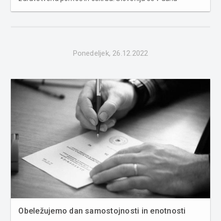
solidarnosti pridružuje 18 državam EU pri oskrbi
ranjencev in obolelih z vojnega območja. S tem Ukrajini
poleg podpore na političn...
Ponedeljek, 26.12.2022
Obeležujemo dan samostojnosti in enotnosti