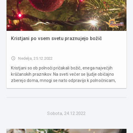
Kristjani po vsem svetu praznujejo božič
access_time
Nedelja, 25.12.2022
Kristjani so ob polnoči pričakali božič, enega največjih
krščanskih praznikov. Na sveti večer se ljudje običajno
zberejo doma, mnogi se nato odpravijo k polnočnicam,
kjer pričakajo Jezusovo rojstvo. Božič pa že lep čas ni več
samo verski praznik, praznujemo ga domala vsi, saj nam
...
Sobota, 24.12.2022