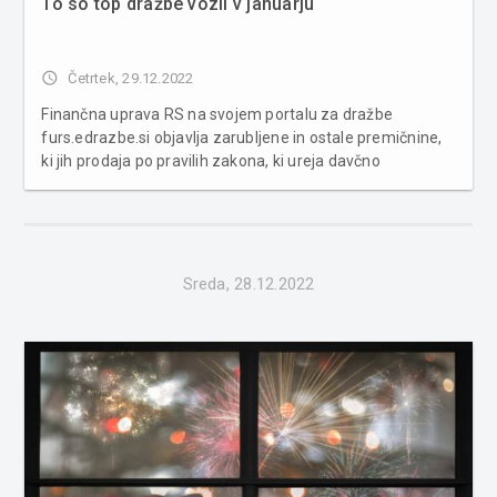
To so top dražbe vozil v januarju
access_time
Četrtek, 29.12.2022
Finančna uprava RS na svojem portalu za dražbe
furs.edrazbe.si objavlja zarubljene in ostale premičnine,
ki jih prodaja po pravilih zakona, ki ureja davčno
izvršbo. Preverite, za nakup katerih vozil se lahko tokrat
potegujete. Zainteresirani kupci lahko na tem portalu
dostopajo do podatk...
Sreda, 28.12.2022