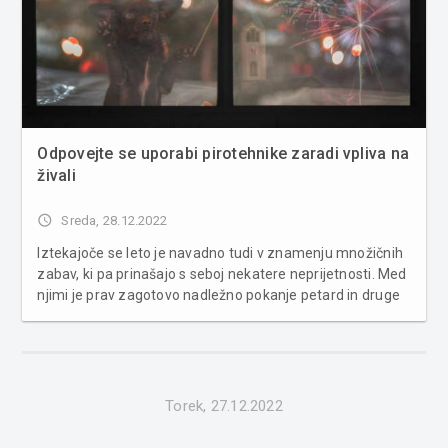
Odpovejte se uporabi pirotehnike zaradi vpliva na
živali
access_time
Sreda, 28.12.2022
Iztekajoče se leto je navadno tudi v znamenju množičnih
zabav, ki pa prinašajo s seboj nekatere neprijetnosti. Med
njimi je prav zagotovo nadležno pokanje petard in druge
pirotehnike, ki ni moteča le za ljudi, ampak tudi za živali.
Pokanje petard in ostalih pirotehničnih sredstev pov...
Torek, 27.12.2022