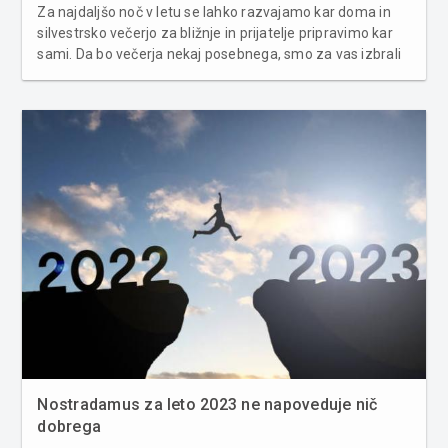
Za najdaljšo noč v letu se lahko razvajamo kar doma in
silvestrsko večerjo za bližnje in prijatelje pripravimo kar
sami. Da bo večerja nekaj posebnega, smo za vas izbrali
nekaj predlogov. Ideje za silvestrsko večerjo, ki smo jih
izbrali za vas, bodo navdušile prav vse, ne glede na to,...
Nostradamus za leto 2023 ne napoveduje nič
dobrega