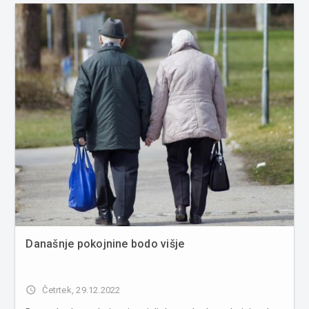
mame...
Današnje pokojnine bodo višje
access_time
Četrtek, 29.12.2022