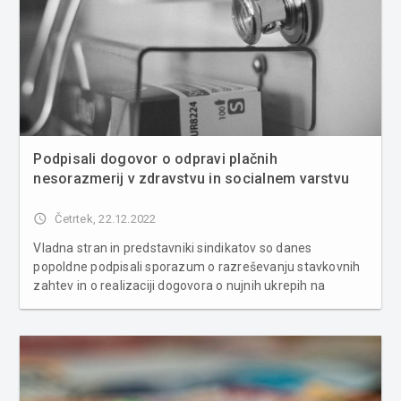
Podpisali dogovor o odpravi plačnih
nesorazmerij v zdravstvu in socialnem varstvu
access_time
Četrtek, 22.12.2022
Vladna stran in predstavniki sindikatov so danes
popoldne podpisali sporazum o razreševanju stavkovnih
zahtev in o realizaciji dogovora o nujnih ukrepih na
področju plač v dejavnosti zdravstva in socialnega
varstva in nadaljevanju pogajanj. Podpis dogovora o
razreševanju stavkovnih zahtev,...