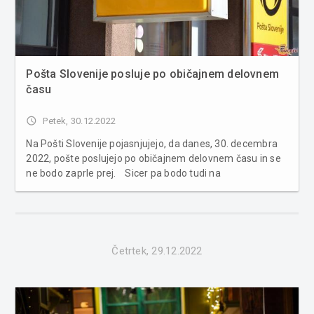
Pošta Slovenije posluje po običajnem delovnem
času
access_time
Petek, 30.12.2022
Na Pošti Slovenije pojasnjujejo, da danes, 30. decembra
2022, pošte poslujejo po običajnem delovnem času in se
ne bodo zaprle prej. Sicer pa bodo tudi na
predpraznično soboto, 31. decembra 2022, pošte
poslovale po običajnem (sobotnem) delovnem času.
Enako velja tudi za pogodbene po...
Četrtek, 29.12.2022