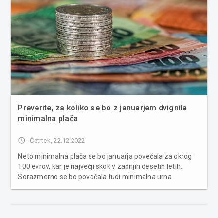
Preverite, za koliko se bo z januarjem dvignila
minimalna plača
access_time
Četrtek, 22.12.2022
Neto minimalna plača se bo januarja povečala za okrog
100 evrov, kar je največji skok v zadnjih desetih letih.
Sorazmerno se bo povečala tudi minimalna urna
postavka za začasno in občasno delo dijakov, študentov
in upokojencev. Minimalna plača letos znaša 1.074,43
evra bruto, kar zna�...