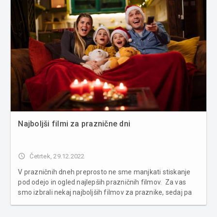
Najboljši filmi za praznične dni
access_time
Četrtek, 29.12.2022
V prazničnih dneh preprosto ne sme manjkati stiskanje
pod odejo in ogled najlepših prazničnih filmov. Za vas
smo izbrali nekaj najboljših filmov za praznike, sedaj pa
hitro pod odejo in ne pozabite na vročo čokolado in nekaj
medenjakov. 1. Počitnice (The Holiday) 2. Poredne