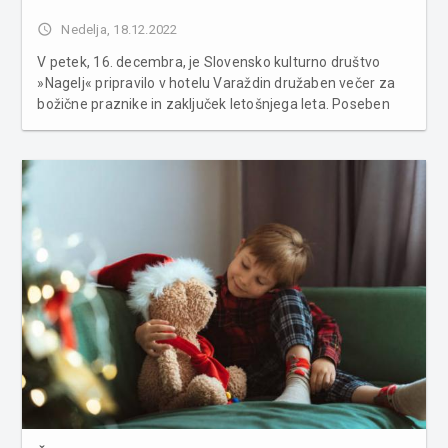
access_time
Nedelja, 18.12.2022
V petek, 16. decembra, je Slovensko kulturno društvo
»Nagelj« pripravilo v hotelu Varaždin družaben večer za
božične praznike in zaključek letošnjega leta. Poseben
program je pripravil pevski zbor »Nagelj« z domačimi
napevi in recitacijama. Duo Retro band pa je prisotne
popelja...