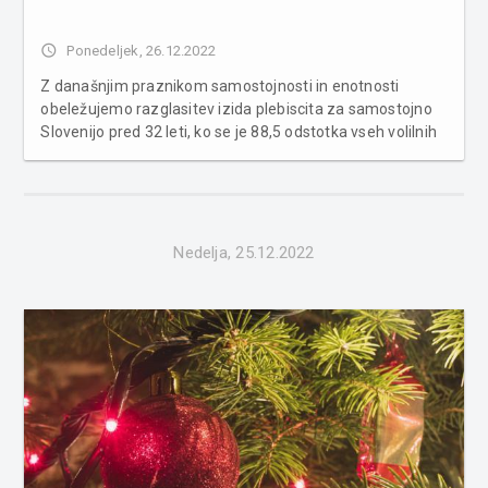
access_time
Ponedeljek, 26.12.2022
Z današnjim praznikom samostojnosti in enotnosti
obeležujemo razglasitev izida plebiscita za samostojno
Slovenijo pred 32 leti, ko se je 88,5 odstotka vseh volilnih
upravičencev odločilo za odcepitev od Jugoslavije in
samostojno državo. Premier Golob izpostavil pomen
solidarnosti in enotnost...
Nedelja, 25.12.2022