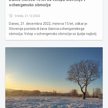
schengensko območje
access_time
Sreda, 21.12.2022
Danes, 21. decembra 2022, mineva 15 let, odkar je
Slovenija postala država članica schengenskega
območja. Vstop v schengensko območje so ljudje najbolj
občutili kot ukinitev mejnih kontrol na mejah z Avstrijo,
Italijo in Madžarsko. Za Slovenijo je bil to zelo pomemben
dogodek, saj se je dok...