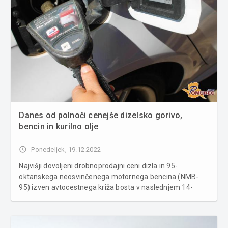
Danes od polnoči cenejše dizelsko gorivo,
bencin in kurilno olje
access_time
Ponedeljek, 19.12.2022
Najvišji dovoljeni drobnoprodajni ceni dizla in 95-
oktanskega neosvinčenega motornega bencina (NMB-
95) izven avtocestnega križa bosta v naslednjem 14-
dnevnem obdobju, torej od jutri, 20. decembra, do
vključno torka, 3. januarja 2023, znašali 1,467 evra za liter
dizelskega goriva in 1,242 evr...