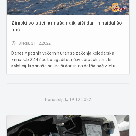
Zimski solsticij prinaša najkrajši dan in najdaljšo
noč
access_time
Sreda, 21.12.2022
Danes v poznih večernih urah se začenja koledarska
zima. Ob 22.47 se bo zgodil sončev obrat ali zimski
solsticij, ki prinaša najkrajši dan in najdaljšo noč v letu.
Dnevi se bodo ponovno pričeli daljšati. Solsticij ali sončev
obrat je astronomski pojav in tisti trenutek v letu, ko je ...
Ponedeljek, 19.12.2022