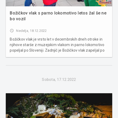
Božičkov vlak s parno lokomotivo letos žal še ne
bo vozil
access_time
Nedelja, 18.12.2022
Božičkov vlak je vrsto let v decembrskih dneh otroke in
njihove starše z muzejskim vlakom in parno lokomotivo
popeljal po Sloveniji. Zadnjič je Božičkov vlak zapeljal po
tirnicah leta 2019, nato pa predvsem zaradi covida ne
več. Žal tudi letos, zaradi težav s parno lokomotivo, še ne
bo ...
Sobota, 17.12.2022