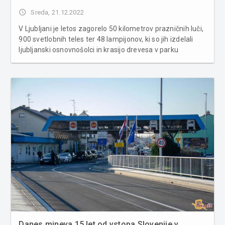
access_time
Sreda, 21.12.2022
V Ljubljani je letos zagorelo 50 kilometrov prazničnih luči,
900 svetlobnih teles ter 48 lampijonov, ki so jih izdelali
ljubljanski osnovnošolci in krasijo drevesa v parku
Zvezda. Sprehodite se po naši prestolnici in obiščite
praznični sejem. Novoletno okrasitev prestolnice je letos
zas...
Danes mineva 15 let od vstopa Slovenije v