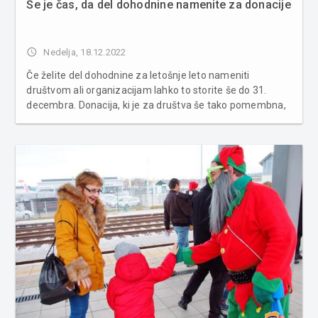
Še je čas, da del dohodnine namenite za donacije
access_time
Nedelja, 18.12.2022
Če želite del dohodnine za letošnje leto nameniti
društvom ali organizacijam lahko to storite še do 31.
decembra. Donacija, ki je za društva še tako pomembna,
vas ne stane nič. V primeru, da prispevka ne namenite
nikomur, ta ostane v državnem proračunu. Preverite,
kako in komu lahko nam...