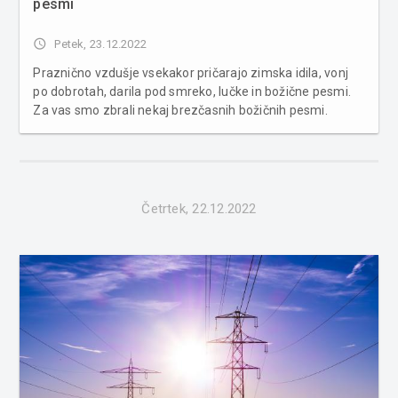
pesmi
access_time
Petek, 23.12.2022
Praznično vzdušje vsekakor pričarajo zimska idila, vonj
po dobrotah, darila pod smreko, lučke in božične pesmi.
Za vas smo zbrali nekaj brezčasnih božičnih pesmi.
Decembrsko praznovanje bo kmalu doseglo sam
vrhunec. Le še nekaj dni nas loči do božiča, najbolj
priljubljenega cerkve...
Četrtek, 22.12.2022