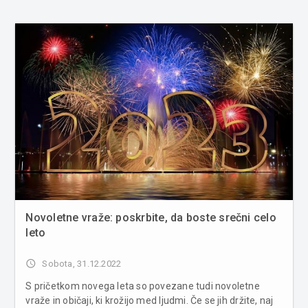
Novoletne vraže: poskrbite, da boste srečni celo
leto
access_time
Sobota, 31.12.2022
S pričetkom novega leta so povezane tudi novoletne
vraže in običaji, ki krožijo med ljudmi. Če se jih držite, naj