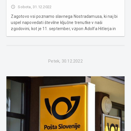
access_time
Sobota, 31.12.2022
Zagotovo vsi poznamo slavnega Nostradamusa, ki naj bi
uspel napovedati številne ključne trenutke v naši
zgodovini, kot je 11. september, vzpon Adolfa Hitlerja in
pristanek na luni. Kaj naj bi znani francoski astrolog
napovedal za leto 2023? Pred skoraj 500 leti je francoski
zdravnik in astr...
Petek, 30.12.2022