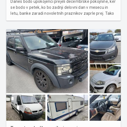
Danes bodo upokojenci prejeli decembrske pokojnine, ker
se bodo v petek, ko bo zadnji delovni dan v mesecu in
letu, banke zaradi novoletnih praznikov zaprle prej. Tako
kot novembra bodo pokojnine za 4,5 odstotka višje,
enako pa velja tudi za invalidska nadomestila. "Po oceni
vlade je do red...