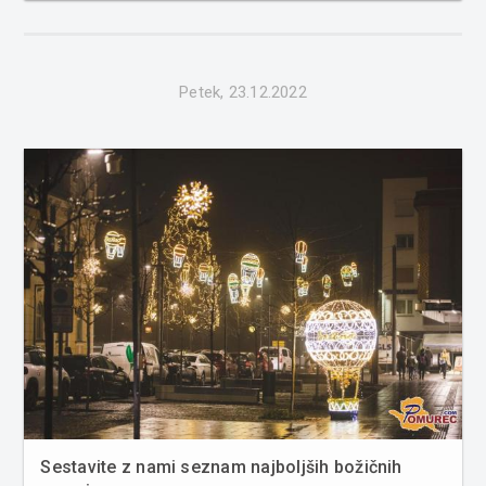
za božič pričakajo pod novoletno jelko, znajdejo tudi
takšna, zaradi katerih b...
Petek, 23.12.2022
Sestavite z nami seznam najboljših božičnih