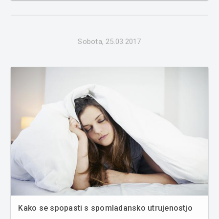
vlada sprejela novembra lani, lahko naftni trgovci cene
95-oktans...
Sobota, 25.03.2017
Kako se spopasti s spomladansko utrujenostjo