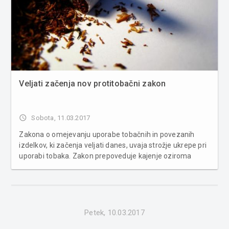
Veljati začenja nov protitobačni zakon
access_time
Sobota, 11.03.2017
Zakona o omejevanju uporabe tobačnih in povezanih
izdelkov, ki začenja veljati danes, uvaja strožje ukrepe pri
uporabi tobaka. Zakon prepoveduje kajenje oziroma
uporabo tobaka, tobačnih izdelkov in povezanih izdelkov,
razen tobaka za žvečenje in tobaka za njuhanje, v vseh
zaprtih javnih...
Petek, 10.03.2017