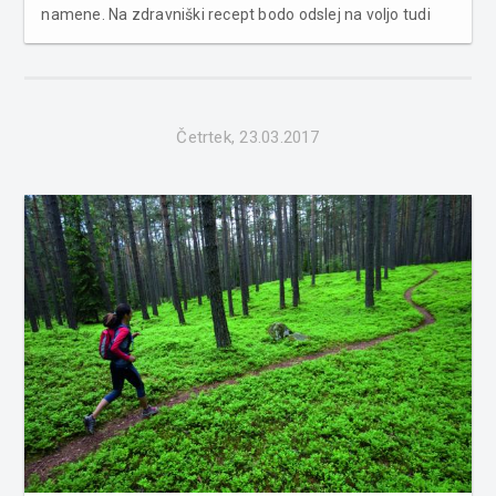
namene. Na zdravniški recept bodo odslej na voljo tudi
plodni vršički konoplje. Konopljo so s spremembo uredbe
premestili iz prve skupine prepovedanih drog, kjer so
rastline in substa...
Četrtek, 23.03.2017