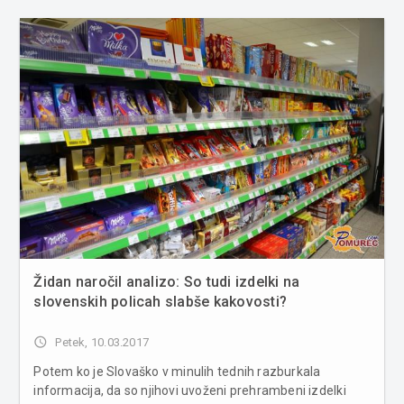
Židan naročil analizo: So tudi izdelki na
slovenskih policah slabše kakovosti?
access_time
Petek, 10.03.2017
Potem ko je Slovaško v minulih tednih razburkala
informacija, da so njihovi uvoženi prehrambeni izdelki