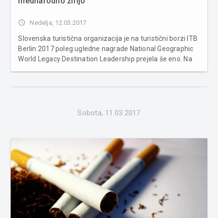
mednarodno žirijo
access_time
Nedelja, 12.03.2017
Slovenska turistična organizacija je na turistični borzi ITB
Berlin 2017 poleg ugledne nagrade National Geographic
World Legacy Destination Leadership prejela še eno. Na
16. The Golden City Gate 2017 so ji za 90-sekundni
promocijski video Slovenia. Make New Memories podelili
tri zvezdice. To m...
Sobota, 11.03.2017