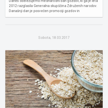
Danes obeležujemo mednarodni dan gozdov, ki ga je leta
2012 razglasila Generalna skupščina Združenih narodov.
Današnji dan je posvečen promociji gozdov in
ozaveščanju o pomenu in nujnosti trajnostne rabe vseh
vrst gozdov. Tema letošnjega mednarodnega dneva
gozdov je "Gozdovi in energija"...
Sobota, 18.03.2017