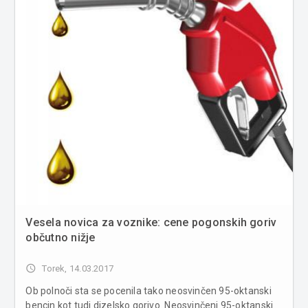
Vesela novica za voznike: cene pogonskih goriv
občutno nižje
access_time
Torek, 14.03.2017
Ob polnoči sta se pocenila tako neosvinčen 95-oktanski
bencin kot tudi dizelsko gorivo. Neosvinčeni 95-oktanski