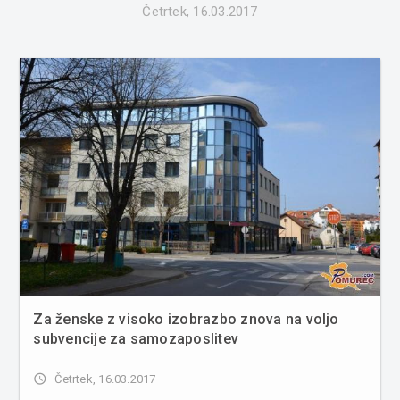
Četrtek, 16.03.2017
Za ženske z visoko izobrazbo znova na voljo
subvencije za samozaposlitev
access_time
Četrtek, 16.03.2017