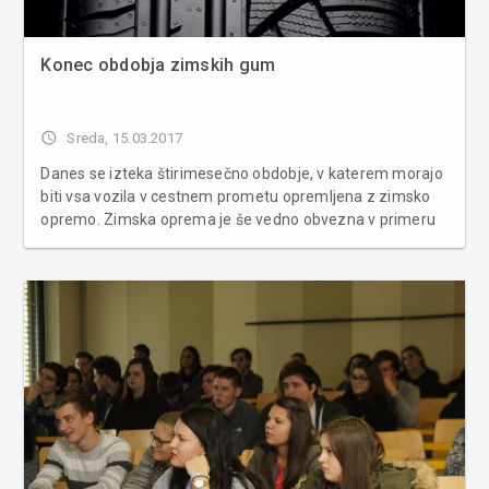
Konec obdobja zimskih gum
access_time
Sreda, 15.03.2017
Danes se izteka štirimesečno obdobje, v katerem morajo
biti vsa vozila v cestnem prometu opremljena z zimsko
opremo. Zimska oprema je še vedno obvezna v primeru
zimskih razmer, in to ne glede na letni čas. V toplejših
mesecih je potrebno zamenjati zimske pnevmatike za
letne, ker so te pr...