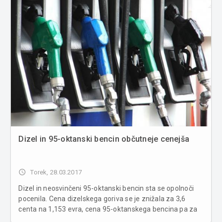
Dizel in 95-oktanski bencin občutneje cenejša
access_time
Torek, 28.03.2017
Dizel in neosvinčeni 95-oktanski bencin sta se opolnoči
pocenila. Cena dizelskega goriva se je znižala za 3,6
centa na 1,153 evra, cena 95-oktanskega bencina pa za
dva centa na 1,256 evra za liter. V skladu z uredbo, ki jo je