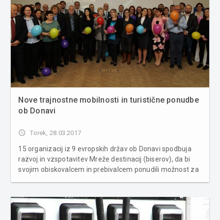
Nove trajnostne mobilnosti in turistične ponudbe
ob Donavi
access_time
Torek, 28.03.2017
15 organizacij iz 9 evropskih držav ob Donavi spodbuja
razvoj in vzspotavitev Mreže destinacij (biserov), da bi
svojim obiskovalcem in prebivalcem ponudili možnost za
potovanje in raziskovanje Podonavske regije s
trajnostnimi prevoznimi sredstvi. Čez 100 udeležencev,
predstavnikov minis...