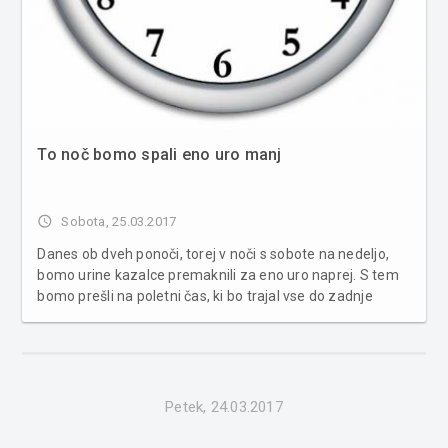
To noč bomo spali eno uro manj
access_time
Sobota, 25.03.2017
Danes ob dveh ponoči, torej v noči s sobote na nedeljo,
bomo urine kazalce premaknili za eno uro naprej. S tem
bomo prešli na poletni čas, ki bo trajal vse do zadnje
nedelje v oktobru, ko iz poletnega preidemo na zimski
čas. Poletni čas, ki je bil vpeljan z namenom potrebe po
varče...
Petek, 24.03.2017