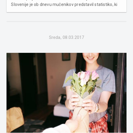
Slovenije je ob dnevu mučenikov predstavil statistiko, ki
velja za moške pripadnike naše države. Če ste moški in
živite v Sloveniji, za vas torej velja, da ste ede...
Sreda, 08.03.2017