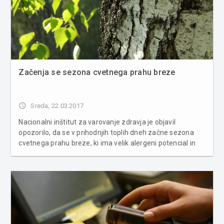
Začenja se sezona cvetnega prahu breze
access_time
Sreda, 22.03.2017
Nacionalni inštitut za varovanje zdravja je objavil
opozorilo, da se v prihodnjih toplih dneh začne sezona
cvetnega prahu breze, ki ima velik alergeni potencial in
tako alergikom greni sončne dni. Prav na cvetni prah
breze je občutljivih največ Slovencev. Preobčutljivih je 54
% odraslih ...