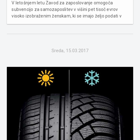
V letošnjem letu Zavod za zaposlovanje omogoča
subvencijo za samozaposlitev v višini pet tisoč evrov
visoko izobraženim ženskam, ki se imajo željo podati v
podjetniške vode. Dvomesečno usposabljanje, ki bo
predvidoma potekalo v sredini aprila po celotni Sloveniji,
je namenjeno ženska...
Sreda, 15.03.2017