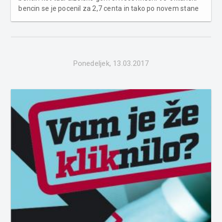
bencin se je pocenil za 2,7 centa in tako po novem stane
1,276 evra, dizelsko gorivo pa se je pocenilo za 1,1 centa
in zanj boste morali odšteti 1,189 evra za liter. Foto:
com...
Ponedeljek, 13.03.2017