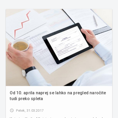
Od 10. aprila naprej se lahko na pregled naročite
tudi preko spleta
access_time
Petek, 31.03.2017