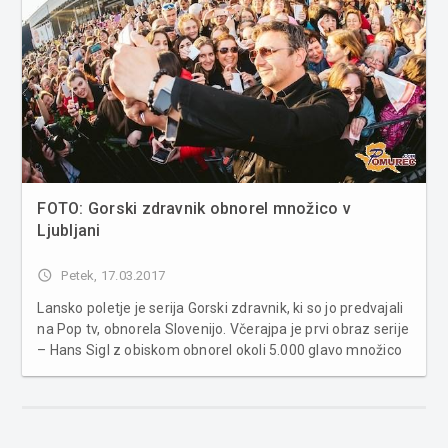
FOTO: Gorski zdravnik obnorel množico v
Ljubljani
access_time
Petek, 17.03.2017
Lansko poletje je serija Gorski zdravnik, ki so jo predvajali
na Pop tv, obnorela Slovenijo. Včerajpa je prvi obraz serije
– Hans Sigl z obiskom obnorel okoli 5.000 glavo množico
pred Mercatorjem Šiška v Ljubljani. Evforijo je pospremil
ansambel Saše Avsenika in skupine Xequtifz, ki so za ...