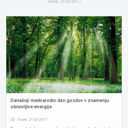
Torek, 21.03.2017
Današnji mednarodni dan gozdov v znamenju
obnovljive energije
access_time
Torek, 21.03.2017