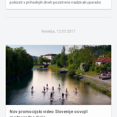
policisti v prihodnjih dneh poostreno nadzirali uporabo
varnostnih pasov pri vseh potnikih, tudi v okolici šol,
vrtcev in nakupovalnih središč. Policisti v okolici šol,
vrtcev in nakup...
Nedelja, 12.03.2017
Nov promocijski video Slovenije osvojil