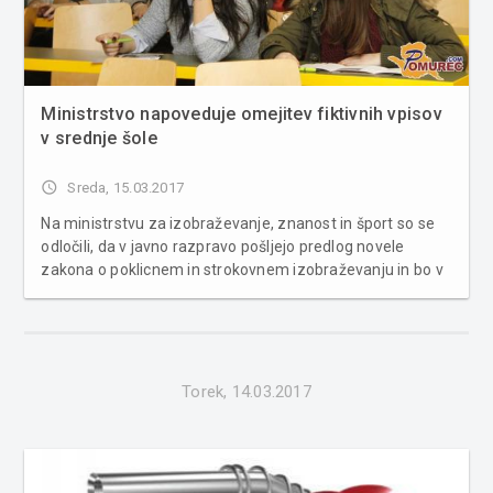
Ministrstvo napoveduje omejitev fiktivnih vpisov
v srednje šole
access_time
Sreda, 15.03.2017
Na ministrstvu za izobraževanje, znanost in šport so se
odločili, da v javno razpravo pošljejo predlog novele
zakona o poklicnem in strokovnem izobraževanju in bo v
javni obravnavi do vključno 24. marca. Ta naj bi določala
postopek verifikacije učnih mest in hkrati vzpostavila
enotni reg...
Torek, 14.03.2017