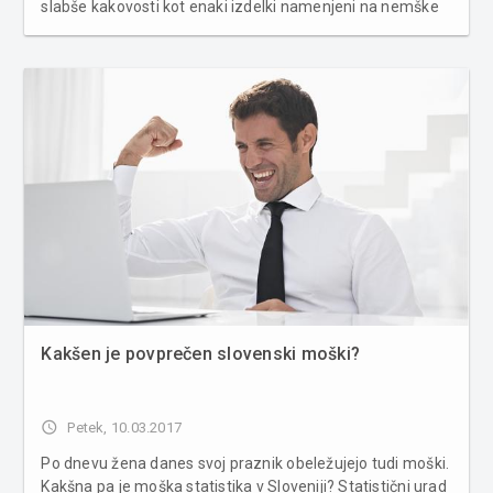
slabše kakovosti kot enaki izdelki namenjeni na nemške
in avstrijske trge, se je tudi pri nas odprlo vprašanje o
kakovosti izdelkov, ki jih najdemo na naših prodajnih
policah. Minister Ž...
Kakšen je povprečen slovenski moški?
access_time
Petek, 10.03.2017
Po dnevu žena danes svoj praznik obeležujejo tudi moški.
Kakšna pa je moška statistika v Sloveniji? Statistični urad