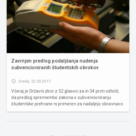
Zavrnjen predlog podaljšanja nudenja
subvencioniranih študentskih obrokov
access_time
Sreda, 22.03.2017
Včeraj je Državni zbor z 52 glasovi za in 34 proti odločil,
da predlog spremembe zakona o subvencioniranju
študentske prehrane ni primeren za nadaljnjo obravnavo.
Nepovezani poslanec Andrej Čuš je želel s predlogom
zagotoviti podaljšanje nudenja subvencioniranih obrokov,
ki bi se nudi...