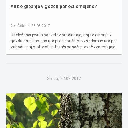
Ali bo gibanje v gozdu ponoči omejeno?
access_time
Četrtek, 23.03.2017
Udeleženci javnih posvetov predlagajo, naj se gibanje v
gozdu omeji na eno uro pred sončnim vzhodom in uro po
zahodu, saj motoristi in tekači ponoči preveč vznemirjajo
divjad. Raziskovalci Zavoda za gozdove so po
večmesečnih spremljanjih ugotovili, da se ljudje med eno
in peto uro zjut...
Sreda, 22.03.2017