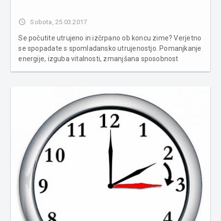
access_time
Sobota, 25.03.2017
Se počutite utrujeno in izčrpano ob koncu zime? Verjetno
se spopadate s spomladansko utrujenostjo. Pomanjkanje
energije, izguba vitalnosti, zmanjšana sposobnost
koncentracije, lažja depresija, glavoboli, zaspanost,
razdražljivost, nihanje razpoloženja, oslabljen imunski
sistem, motnje sp...