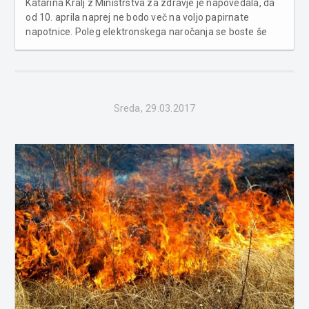
Katarina Kralj z Ministrstva za zdravje je napovedala, da
od 10. aprila naprej ne bodo več na voljo papirnate
napotnice. Poleg elektronskega naročanja se boste še
naprej lahko naročali po telefonu in z osebnim obiskom.
Preko spleta se boste lahko naročili z izdano napotnico
osebnega z...
Sreda, 29.03.2017