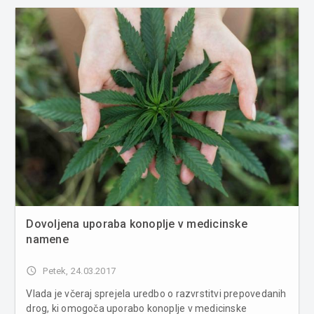
Dovoljena uporaba konoplje v medicinske
namene
access_time
Petek, 24.03.2017
Vlada je včeraj sprejela uredbo o razvrstitvi prepovedanih
drog, ki omogoča uporabo konoplje v medicinske