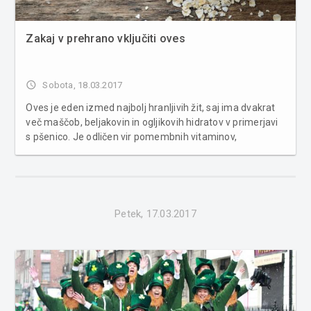
Zakaj v prehrano vključiti oves
access_time
Sobota, 18.03.2017
Oves je eden izmed najbolj hranljivih žit, saj ima dvakrat
več maščob, beljakovin in ogljikovih hidratov v primerjavi
s pšenico. Je odličen vir pomembnih vitaminov,
mineralov, vlaknin in antioksidantov. Številne študije
kažejo, da ima oves veliko zdravstvenih koristi, kot so
izguba teles...
Petek, 17.03.2017