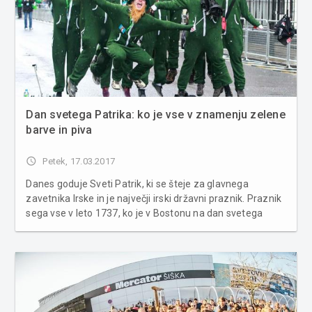
Dan svetega Patrika: ko je vse v znamenju zelene
barve in piva
access_time
Petek, 17.03.2017
Danes goduje Sveti Patrik, ki se šteje za glavnega
zavetnika Irske in je največji irski državni praznik. Praznik
sega vse v leto 1737, ko je v Bostonu na dan svetega
Patrika potekala prva parada in leta 1762 v New Yorku.
Sveti Patrik je »združil pivo in vero.« Parado so priredili
irski p...