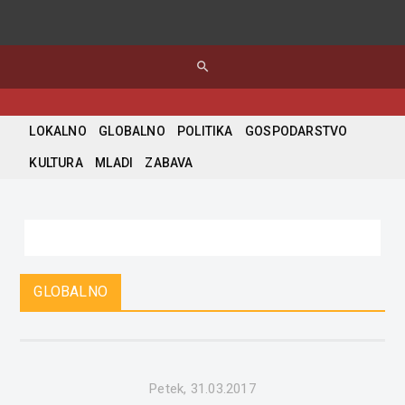
search
LOKALNO
GLOBALNO
POLITIKA
GOSPODARSTVO
KULTURA
MLADI
ZABAVA
GLOBALNO
Petek, 31.03.2017