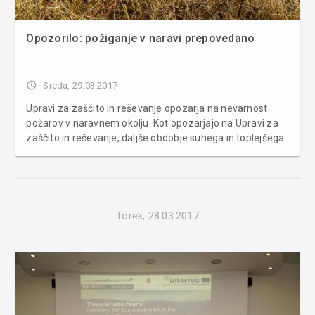
Opozorilo: požiganje v naravi prepovedano
access_time
Sreda, 29.03.2017
Upravi za zaščito in reševanje opozarja na nevarnost
požarov v naravnem okolju. Kot opozarjajo na Upravi za
zaščito in reševanje, daljše obdobje suhega in toplejšega
vremena povzroča ugodne razmere za nastanek in
širjenje požarov v naravnem okolju v večjem delu države.
Foto: ...
Torek, 28.03.2017