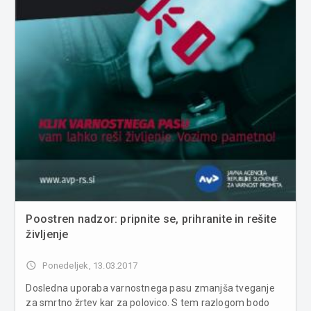
Poostren nadzor: pripnite se, prihranite in rešite
življenje
access_time
Ponedeljek, 13.03.2017
Dosledna uporaba varnostnega pasu zmanjša tveganje
za smrtno žrtev kar za polovico. S tem razlogom bodo