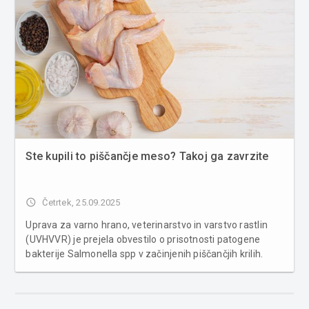
Ste kupili to piščančje meso? Takoj ga zavrzite
access_time
Četrtek, 25.09.2025
Uprava za varno hrano, veterinarstvo in varstvo rastlin
(UVHVVR) je prejela obvestilo o prisotnosti patogene
bakterije Salmonella spp v začinjenih piščančjih krilih.
Analize so pokazale, da so bila sporna krila v prodaji v
trgovini HIPERMARKET E.Leclerc Maribor, proizvajalec in
distrib...