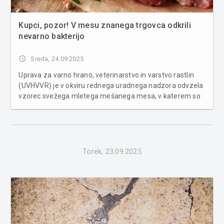
Kupci, pozor! V mesu znanega trgovca odkrili
nevarno bakterijo
access_time
Sreda, 24.09.2025
Uprava za varno hrano, veterinarstvo in varstvo rastlin
(UVHVVR) je v okviru rednega uradnega nadzora odvzela
vzorec svežega mletega mešanega mesa, v katerem so
laboratorijske preiskave pokazale prisotnost
verotoksične bakterije Escherichia coli. Gre za živilo, ki se
je prodajalo pod trgov...
Torek, 23.09.2025