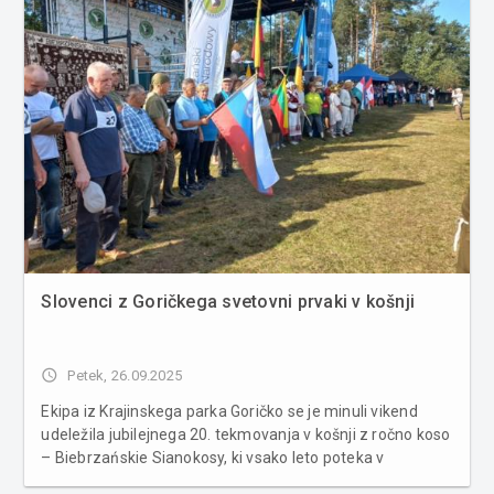
Slovenci z Goričkega svetovni prvaki v košnji
access_time
Petek, 26.09.2025
Ekipa iz Krajinskega parka Goričko se je minuli vikend
udeležila jubilejnega 20. tekmovanja v košnji z ročno koso
– Biebrzańskie Sianokosy, ki vsako leto poteka v
Narodnem parku Biebrzane na Poljskem. Tekmovanje,