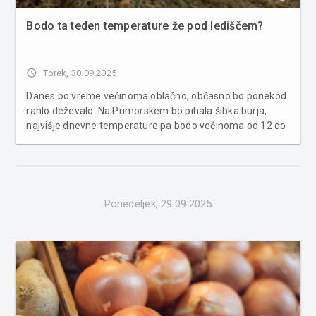
Bodo ta teden temperature že pod lediščem?
access_time
Torek, 30.09.2025
Danes bo vreme večinoma oblačno, občasno bo ponekod
rahlo deževalo. Na Primorskem bo pihala šibka burja,
najvišje dnevne temperature pa bodo večinoma od 12 do
15 °C, na Goriškem in v Slovenski Istri pa okoli 19 °C. Jutri
se bo delno razjasnilo, nastala bo kakšna kratkotrajna
ploha. ...
Ponedeljek, 29.09.2025