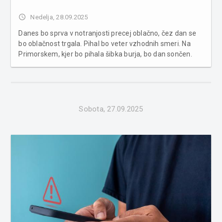
access_time
Nedelja, 28.09.2025
Danes bo sprva v notranjosti precej oblačno, čez dan se
bo oblačnost trgala. Pihal bo veter vzhodnih smeri. Na
Primorskem, kjer bo pihala šibka burja, bo dan sončen.
Najvišje dnevne temperature bodo od 15 do 18, na
Goriškem in v Slovenski Istri okoli 22 stopinj Celzija, je
zapisano na sple...
Sobota, 27.09.2025