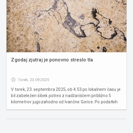
Zgodaj zjutraj je ponovno streslo tla
access_time
Torek, 23.09.2025
V torek, 23. septembra 2025, ob 4.53 po lokalnem času je
bil zabeležen šibek potres z nadžariščem približno 5
kilometrov jugozahodno od Ivančne Gorice. Po podatkih
samodejne analize je imel potres magnitudo 1,1 in je
nastal na globini 16 kilometrov. Zemljepisne koordinate
nadžariš�...