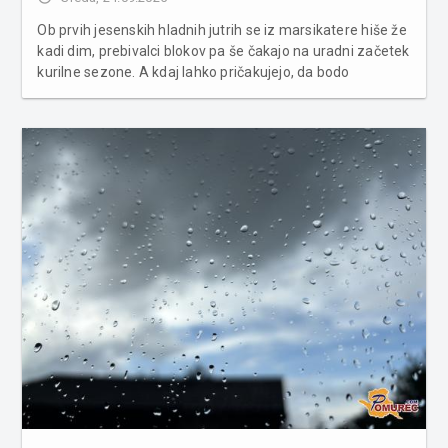
Ob prvih jesenskih hladnih jutrih se iz marsikatere hiše že
kadi dim, prebivalci blokov pa še čakajo na uradni začetek
kurilne sezone. A kdaj lahko pričakujejo, da bodo
radiatorji spet postali topli? V Sloveniji velja praksa, da se
ogrevanje v večstanovanjskih stavbah vklopi, ko v drugi...