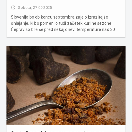
access_time
Sobota, 27.09.2025
Slovenijo bo ob koncu septembra zajelo izrazitejše
ohlajanje, ki bo pomenilo tudi začetek kurilne sezone.
Čeprav so bile še pred nekaj dnevi temperature nad 30
stopinj Celzija, se bo prihodnji teden ozračje opazno
shladilo, predvsem zaradi dotoka hladnega zraka s
severovzhoda. Vreme ob k...