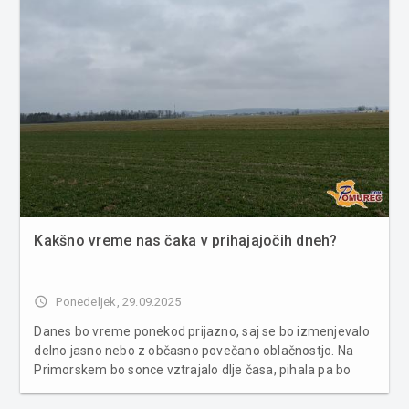
Kakšno vreme nas čaka v prihajajočih dneh?
access_time
Ponedeljek, 29.09.2025
Danes bo vreme ponekod prijazno, saj se bo izmenjevalo
delno jasno nebo z občasno povečano oblačnostjo. Na
Primorskem bo sonce vztrajalo dlje časa, pihala pa bo
šibka burja. Predvsem v hribovitem svetu lahko
pričakujemo posamezne kratkotrajne plohe. Najvišje