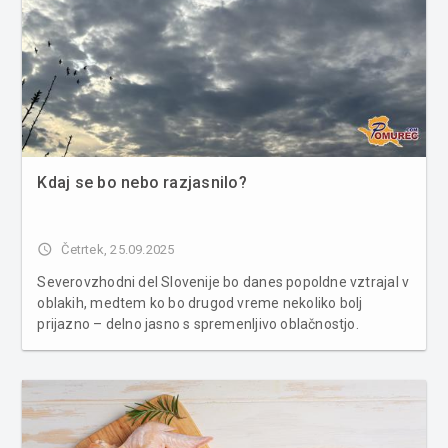
Kdaj se bo nebo razjasnilo?
access_time
Četrtek, 25.09.2025
Severovzhodni del Slovenije bo danes popoldne vztrajal v
oblakih, medtem ko bo drugod vreme nekoliko bolj
prijazno – delno jasno s spremenljivo oblačnostjo.
Krajevne plohe bodo možne skoraj povsod, na
Primorskem pa se lahko razvije tudi kakšna nevihta.
Dnevne temperature bodo segle od 16 do ...