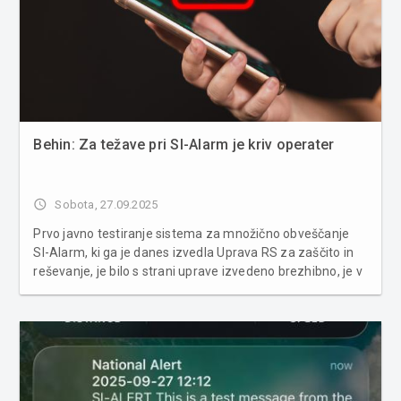
Behin: Za težave pri SI-Alarm je kriv operater
access_time
Sobota, 27.09.2025
Prvo javno testiranje sistema za množično obveščanje
SI-Alarm, ki ga je danes izvedla Uprava RS za zaščito in
reševanje, je bilo s strani uprave izvedeno brezhibno, je v
izjavi za medije poudaril njen generalni direktor Leon
Behin. Zakaj nekateri sporočila niso prejeli, bo moral po
njegov...