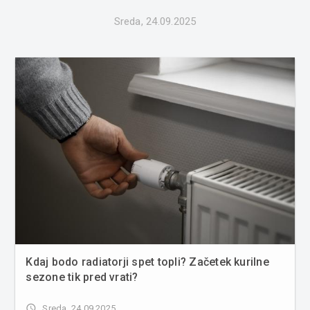
Sreda, 24.09.2025
Kdaj bodo radiatorji spet topli? Začetek kurilne
sezone tik pred vrati?
access_time
Sreda, 24.09.2025