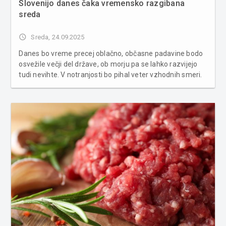
Slovenijo danes čaka vremensko razgibana
sreda
access_time
Sreda, 24.09.2025
Danes bo vreme precej oblačno, občasne padavine bodo
osvežile večji del države, ob morju pa se lahko razvijejo
tudi nevihte. V notranjosti bo pihal veter vzhodnih smeri.
Najvišje dnevne temperature bodo med 15 in 18
stopinjami Celzija, nekoliko topleje bo na Primorskem,
kjer se bodo povzpel...