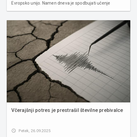
Evropsko unijo. Namen dneva je spodbujati učenje
jezikov, varovanje jezikovne in kulturne raznolikosti ter
medsebojno razumevanje med ljudmi. Na svetu obstaja
približno 7.000 ži...
Včerajšnji potres je prestrašil številne prebivalce
access_time
Petek, 26.09.2025