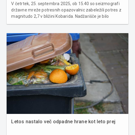
V četrtek, 25. septembra 2025, ob 15.40 so seizmografi
državne mreže potresnih opazovalnic zabeležili potres z
magnitudo 2,7 v bližini Kobarida. Nadžarišče je bilo
približno 5 kilometrov severovzhodno od kraja, na globini
14 kilometrov. Po podatkih Agencije RS za okolje (ARSO)
so potr...
Letos nastalo več odpadne hrane kot leto prej