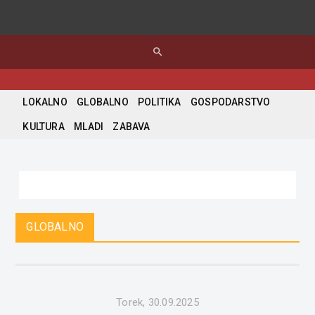
search
LOKALNO
GLOBALNO
POLITIKA
GOSPODARSTVO
KULTURA
MLADI
ZABAVA
GLOBALNO
Torek, 30.09.2025