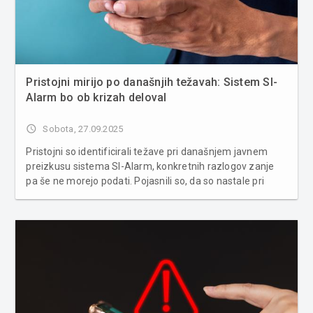
Pristojni mirijo po današnjih težavah: Sistem SI-
Alarm bo ob krizah deloval
access_time
Sobota, 27.09.2025
Pristojni so identificirali težave pri današnjem javnem
preizkusu sistema SI-Alarm, konkretnih razlogov zanje
pa še ne morejo podati. Pojasnili so, da so nastale pri
distribuciji, v prihodnjih dneh jih bodo konkretno
analizirali. Pričakujejo, da bodo težave ustrezno
naslovljene, sistem pa da...