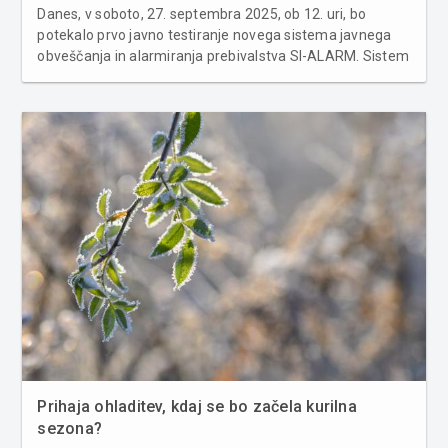
Danes, v soboto, 27. septembra 2025, ob 12. uri, bo
potekalo prvo javno testiranje novega sistema javnega
obveščanja in alarmiranja prebivalstva SI-ALARM. Sistem
omogoča hitro pošiljanje opozorilnih sporočil v primeru
naravnih in drugih nesreč neposredno na mobilne
telefone prebivalcev i...
Prihaja ohladitev, kdaj se bo začela kurilna
sezona?