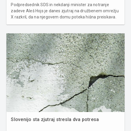
Podpredsednik SDS in nekdanji minister za notranje
zadeve Aleš Hojs je danes zjutraj na družbenem omrežju
X razkril, da na njegovem domu poteka hišna preiskava.
Kaj natančno policisti preiskujejo, ni pojasnil. »Ura 6.06 …
policija na mojem domu … hišna preiskava … Volitve so
bliz...
Slovenijo sta zjutraj stresla dva potresa