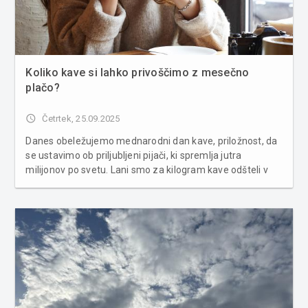
Koliko kave si lahko privoščimo z mesečno
plačo?
access_time
Četrtek, 25.09.2025
Danes obeležujemo mednarodni dan kave, priložnost, da
se ustavimo ob priljubljeni pijači, ki spremlja jutra
milijonov po svetu. Lani smo za kilogram kave odšteli v
povprečju 12,19 EUR, kar pomeni, da smo morali za ta
nakup delati približno 81 minut. Čeprav se zdi cena
posameznega kilogr...