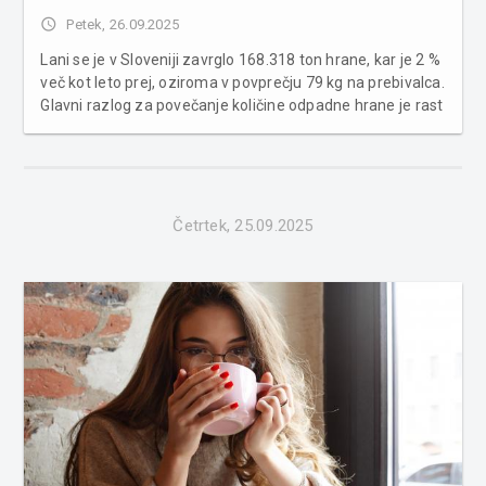
access_time
Petek, 26.09.2025
Lani se je v Sloveniji zavrglo 168.318 ton hrane, kar je 2 %
več kot leto prej, oziroma v povprečju 79 kg na prebivalca.
Glavni razlog za povečanje količine odpadne hrane je rast
v proizvodnji hrane, kjer je količina zavržene hrane
narasla za skoraj petino. Večinoma gre za snovi,
neprimern...
Četrtek, 25.09.2025