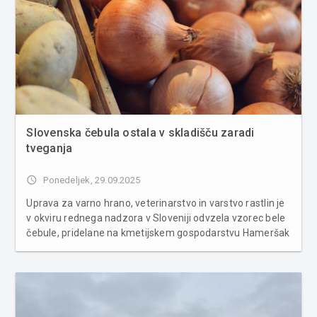
Slovenska čebula ostala v skladišču zaradi
tveganja
access_time
Ponedeljek, 29.09.2025
Uprava za varno hrano, veterinarstvo in varstvo rastlin je
v okviru rednega nadzora v Sloveniji odvzela vzorec bele
čebule, pridelane na kmetijskem gospodarstvu Hameršak
Robert iz Vidma pri Ptuju. Analiza je pokazala preseženo
mejno vrednost kadmija, zaradi česar je bilo živilo
ocenjeno ...