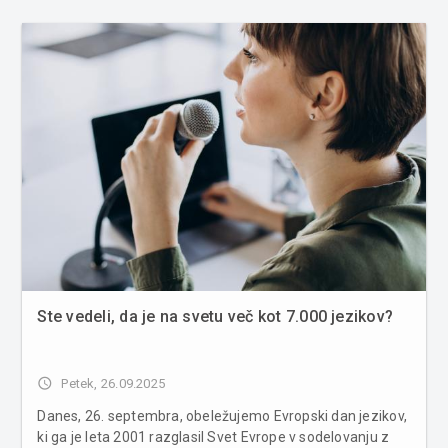
poznano kot svetovno prvenstvo v košnji močvirskih
travnikov, je letos priv...
Ste vedeli, da je na svetu več kot 7.000 jezikov?
access_time
Petek, 26.09.2025
Danes, 26. septembra, obeležujemo Evropski dan jezikov,
ki ga je leta 2001 razglasil Svet Evrope v sodelovanju z