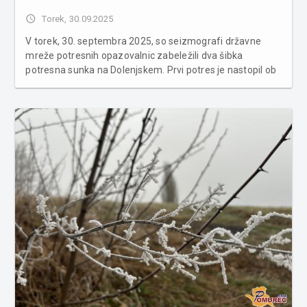
access_time
Torek, 30.09.2025
V torek, 30. septembra 2025, so seizmografi državne
mreže potresnih opazovalnic zabeležili dva šibka
potresna sunka na Dolenjskem. Prvi potres je nastopil ob
6.05 po lokalnem času z nadžariščem 8 kilometrov
severozahodno od Mokronoga. Po avtomatski analizi je
imel magnitudo 1,1 in glob...