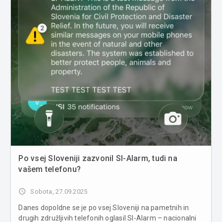
Po vsej Sloveniji zazvonil SI-Alarm, tudi na
vašem telefonu?
access_time
Sobota, 27.09.2025
Danes dopoldne se je po vsej Sloveniji na pametnih in
drugih združljivih telefonih oglasil SI-Alarm – nacionalni