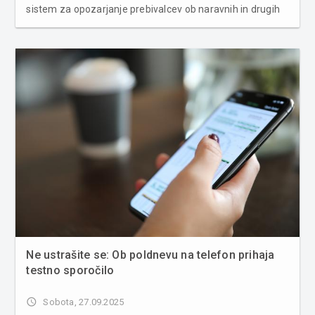
sistem za opozarjanje prebivalcev ob naravnih in drugih
nesrečah. Današnje obvestilo je bilo zgolj testno, zato
posebno ukrepanje ni potrebno. Namen preizkusa je
preveriti, kak...
Ne ustrašite se: Ob poldnevu na telefon prihaja
testno sporočilo
access_time
Sobota, 27.09.2025