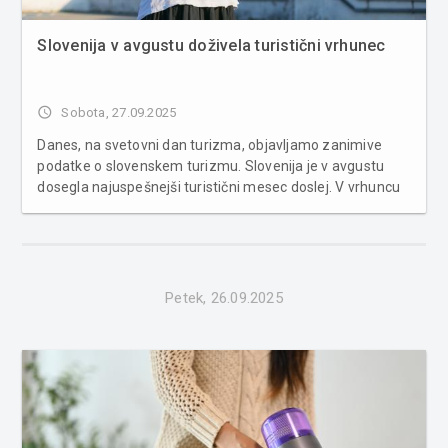
Slovenija v avgustu doživela turistični vrhunec
access_time
Sobota, 27.09.2025
Danes, na svetovni dan turizma, objavljamo zanimive
podatke o slovenskem turizmu. Slovenija je v avgustu
dosegla najuspešnejši turistični mesec doslej. V vrhuncu
glavne sezone je bilo zabeleženih več kot 1,2 milijona
prihodov turistov in približno 3,3 milijona prenočitev, kar je
za 2 % ve�...
Petek, 26.09.2025