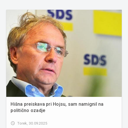
Hišna preiskava pri Hojsu, sam namignil na
politično ozadje
access_time
Torek, 30.09.2025