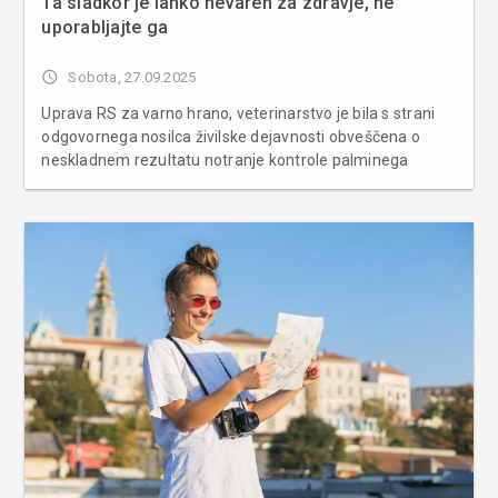
Ta sladkor je lahko nevaren za zdravje, ne
uporabljajte ga
access_time
Sobota, 27.09.2025
Uprava RS za varno hrano, veterinarstvo je bila s strani
odgovornega nosilca živilske dejavnosti obveščena o
neskladnem rezultatu notranje kontrole palminega
sladkorja. V vzorcu izdelka je bila potrjena prisotnost
alergena žveplovega dioksida (SO₂) v koncentraciji, ki
presega predpisano...