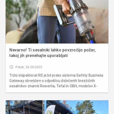
Nevarno! Ti sesalniki lahko povzročijo požar,
takoj jih prenehajte uporabljati
access_time
Petek, 26.09.2025
Tržni inšpektorat RS je bil preko sistema Safety Business
Gateway obveščen o odpoklicu določenih brezžičnih
sesalnikov znamk Rowenta, Tefal in OBH, modelov X-
Force 14.60 in X-Force 15.60 ter tipov TY99, RH99 in
EO99. Ukrep velja za izdelke, proizvedene pred
decembrom 2024. Proizvajalec,...