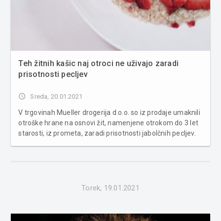
Teh žitnih kašic naj otroci ne uživajo zaradi
prisotnosti pecljev
access_time
Sreda, 20.01.2021
V trgovinah Mueller drogerija d.o.o. so iz prodaje umaknili
otroške hrane na osnovi žit, namenjene otrokom do 3 let
starosti, iz prometa, zaradi prisotnosti jabolčnih pecljev.
Potrošnikom, ki so spodaj navedene izdelke že kupili,
Zdravstveni inšpektorat RS svetuje, da jih ne uživajo in ...
Torek, 19.01.2021