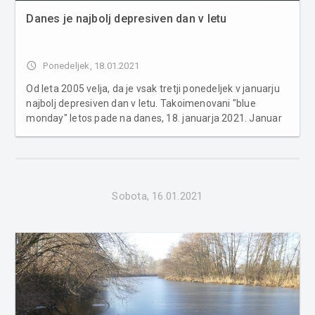
Danes je najbolj depresiven dan v letu
access_time
Ponedeljek, 18.01.2021
Od leta 2005 velja, da je vsak tretji ponedeljek v januarju
najbolj depresiven dan v letu. Takoimenovani "blue
monday" letos pade na danes, 18. januarja 2021. Januar
na splošno velja za najbolj depresiven mesec v letu,
ponedeljek pa za najbolj depresiven dan v letu, zato je
logično, da v jan...
Sobota, 16.01.2021