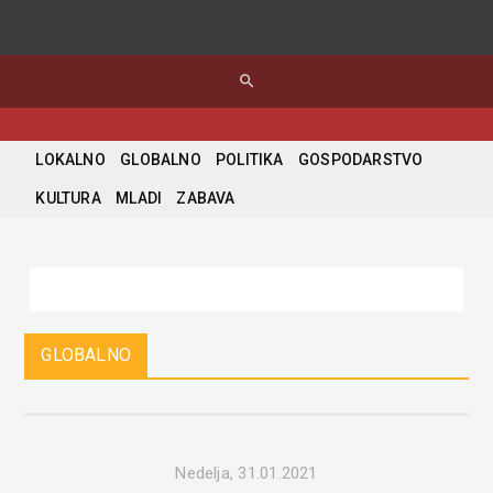
search
LOKALNO
GLOBALNO
POLITIKA
GOSPODARSTVO
KULTURA
MLADI
ZABAVA
GLOBALNO
Nedelja, 31.01.2021