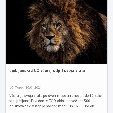
Ljubljanski ZOO včeraj odprl svoja vrata
access_time
Torek, 19.01.2021
Včeraj je svoja vrata po dveh mesecih znova odprl živalski
vrt Ljubljana. Prvi dan je ZOO obiskalo več kot 500
obiskovalcev. Vstop je mogoč med 9. in 16.30 uro ob
upoštevanju vseh ukrepov za zajezitev epidemije.