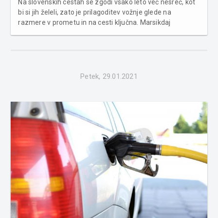
Na slovenskih cestah se zgodi vsako leto več nesreč, kot
bi si jih želeli, zato je prilagoditev vožnje glede na
razmere v prometu in na cesti ključna. Marsikdaj
pozabljamo tiste stvari, ki so nam jih inštruktorji vožnje,
ko smo opravljali izpit za avtomobil, nenehno ponavljali.
Najsi b...
Petek, 29.01.2021