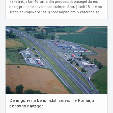
78-letnik je kot 46. ameriški predsednik prisegel danes
nekaj pred poldnevom po lokalnem času (okoli 18. ure po
srednjeevropskem času) pred Kapitolom, v katerega so
pred tednom dni vdrli Trumpovi podporniki. Štiri leta po
tem, ko je zapustil Belo hišo kot podpredsednik Baracka
Obame, se je v...
Cene goriv na bencinskih servisih v Pomurju
ponovno navzgor