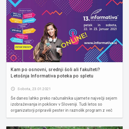
Kam po osnovni, srednji šoli ali fakulteti?
Letošnja Informativa poteka po spletu
access_time
Sobota, 23.01.2021
Še danes lahko preko računalnika ujamete največji sejem
izobraževanja in poklicev v Sloveniji. Tudi letos so
organizatorji pripravili pester in raznolik program z več
kot 140 sodelujočimi. V dveh dneh bo na virtualnih
razstavnih prostorih potekalo tudi več kot 300 webinarjev.
Omogočeno...