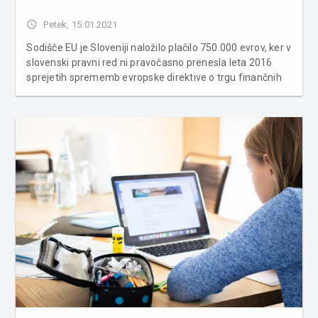
access_time
Petek, 15.01.2021
Sodišče EU je Sloveniji naložilo plačilo 750.000 evrov, ker v
slovenski pravni red ni pravočasno prenesla leta 2016
sprejetih sprememb evropske direktive o trgu finančnih
instrumentov oz. o tem ni obvestila Evropske komisije, je
razvidno iz danes objavljene sodbe. Komisija je tožbo
proti S...