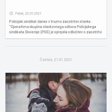
access_time
Petek, 22.01.2021
Policijski sindikat danes v triurno zaostritev stavke.
"Operativna skupina stavkovnega odbora Policijskega
sindikata Slovenije (PSS) je sprejela odločitev o zaostritvi
stavkovnih aktivnosti. Zaostrena stavka v obliki
doslednega izvajanja policijskih nalog, bo danes potekala
na različnih obmo...
Četrtek, 21.01.2021