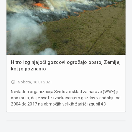
Hitro izginjajoči gozdovi ogrožajo obstoj Zemlje,
kot jo poznamo
access_time
Sobota, 16.01.2021
Nevladna organizacija Svetovni sklad za naravo (WWF) je
opozorila, da je svet z izsekavanjem gozdov v obdobju od
2004 do 2017 na območjih velikih žarišč izgubil 43
milijonov hektarjev gozdov. Gre za površino, ki je večja
celo od Nemčije. V dobrem desetletju izgubljeni gozdovi v
velikos...