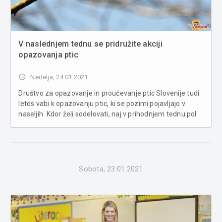
V naslednjem tednu se pridružite akciji
opazovanja ptic
access_time
Nedelja, 24.01.2021
Društvo za opazovanje in proučevanje ptic Slovenije tudi
letos vabi k opazovanju ptic, ki se pozimi pojavljajo v
naseljih. Kdor želi sodelovati, naj v prihodnjem tednu pol
ure opazuje ter beleži vrste in število opaženih ptic. V
pomoč je spletna stran ptice.si, kjer so med drugim
fotografi...
Sobota, 23.01.2021