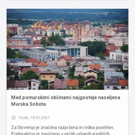
Živalski vrt Ljubljana je specifična ustanova, zato s
spreminjajočimi vlad...
Med pomurskimi občinami najgosteje naseljena
Murska Sobota
access_time
Torek, 19.01.2021
Za Slovenijo je značilna razpršena in redka poselitev.
Prebivalstvo je zgoščeno v večjih urbanih središčih,