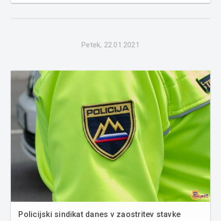
izvajati nujni ukrepi za preprečevanje in zgodnje
odkrivanje afriške prašičje kuge pri divjih prašičih. Za c...
Petek, 22.01.2021
Policijski sindikat danes v zaostritev stavke