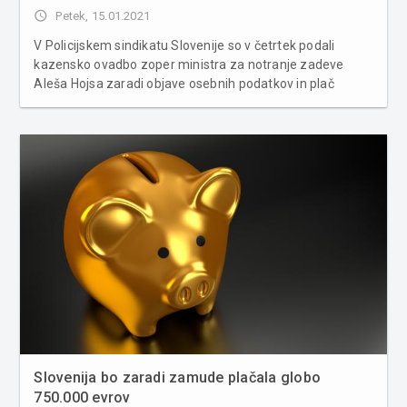
access_time
Petek, 15.01.2021
V Policijskem sindikatu Slovenije so v četrtek podali
kazensko ovadbo zoper ministra za notranje zadeve
Aleša Hojsa zaradi objave osebnih podatkov in plač
policistov, kar je po njihovem mnenju v nasprotju z
zakonodajo. Sumijo ga kaznivega dejanja zlorabe
osebnih podatkov v povezavi z drugimi k...
Slovenija bo zaradi zamude plačala globo
750.000 evrov