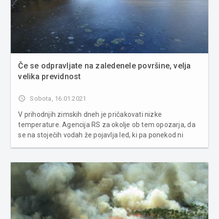
Če se odpravljate na zaledenele površine, velja
velika previdnost
access_time
Sobota, 16.01.2021
V prihodnjih zimskih dneh je pričakovati nizke
temperature. Agencija RS za okolje ob tem opozarja, da
se na stoječih vodah že pojavlja led, ki pa ponekod ni
dovolj trden, da bi se po njem gibali. Ob zaledenelih
površinah zato svetujejo veliko previdnost. Napotki za
bolj varno gibanje na z...