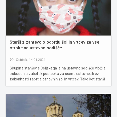
Starši z zahtevo o odprtju šol in vrtcev za vse
otroke na ustavno sodišče
access_time
Četrtek, 14.01.2021
Skupina staršev s Celjskega je na ustavno sodišče vložila
pobudo za začetek postopka za oceno ustavnosti oz.
zakonitosti zaprtja osnovnih šol in vrtcev. Tako kot starši
otrok s posebnimi potrebami namreč menijo, da zdajšnji
predpisi posegajo v pravni položaj otrok in da šolanje na
dalj...