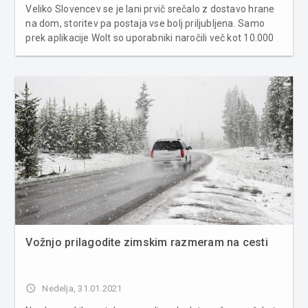
Veliko Slovencev se je lani prvič srečalo z dostavo hrane
na dom, storitev pa postaja vse bolj priljubljena. Samo
prek aplikacije Wolt so uporabniki naročili več kot 10.000
različnih jedi, so zapisali pri omenjenem ponudniku in
dodali, da so se potrošniki največkrat odločali za burgerje
i...
Vožnjo prilagodite zimskim razmeram na cesti
access_time
Nedelja, 31.01.2021