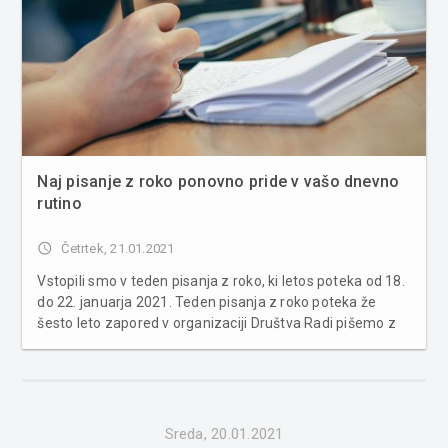
Naj pisanje z roko ponovno pride v vašo dnevno
rutino
access_time
Četrtek, 21.01.2021
Vstopili smo v teden pisanja z roko, ki letos poteka od 18.
do 22. januarja 2021. Teden pisanja z roko poteka že
šesto leto zapored v organizaciji Društva Radi pišemo z
roko in ob podpori Ministrstva za izobraževanje, znanost
in šport, Zavoda za šolstvo RS ter nekaterih slovenskih
podjeti...
Sreda, 20.01.2021