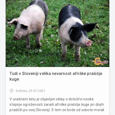
Tudi v Sloveniji velika nevarnost afriške prašičje
kuge
access_time
Sobota, 23.01.2021
V uradnem listu je objavljen sklep o določitvi visoke
stopnje ogroženosti zaradi afriške prašičje kuge pri divjih
prašičih po vsej Sloveniji. S tem se bodo od sobote morali