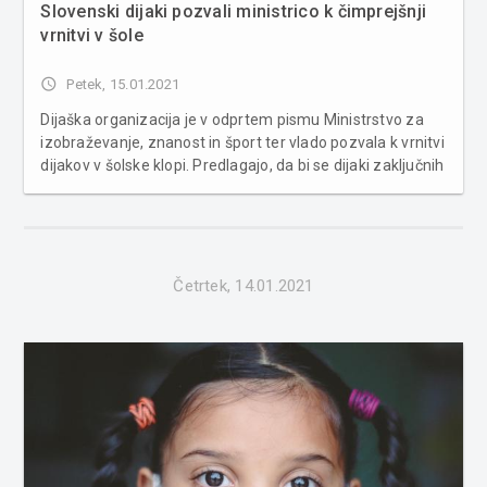
Slovenski dijaki pozvali ministrico k čimprejšnji
vrnitvi v šole
access_time
Petek, 15.01.2021
Dijaška organizacija je v odprtem pismu Ministrstvo za
izobraževanje, znanost in šport ter vlado pozvala k vrnitvi
dijakov v šolske klopi. Predlagajo, da bi se dijaki zaključnih
letnikov v šole vrnili sočasno z odpiranjem vrtcev in prve
triade osnovne šole, preostali dijaki pa v oranžni ...
Četrtek, 14.01.2021