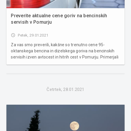
Preverite aktualne cene goriv na bencinskih
servisih v Pomurju
access_time
Petek, 29.01.2021
Za vas smo preverili, kakšne so trenutno cene 95-
oktanskega bencina in dizelskega goriva na bencinskih
servisih izven avtocest in hitrih cest v Pomurju. Primerjali
smo cene ponudnikov, ki jih najdemo na več lokacijah po
Pomurju, to so Petrol, OMV, MOL in Mercatorjev Maxen.
Liter 95-oktanske...
Četrtek, 28.01.2021