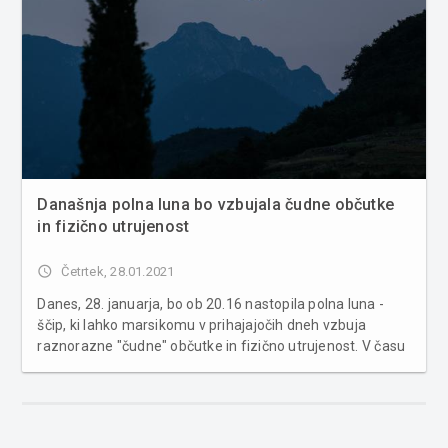
Današnja polna luna bo vzbujala čudne občutke
in fizično utrujenost
access_time
Četrtek, 28.01.2021
Danes, 28. januarja, bo ob 20.16 nastopila polna luna -
ščip, ki lahko marsikomu v prihajajočih dneh vzbuja
raznorazne "čudne" občutke in fizično utrujenost. V času
polne lune smo bolj občutljivi in prehitro reagiramo na
dražljaje iz okolja. Ljudje smo bolj razdražljivi, kar lahko
iz...