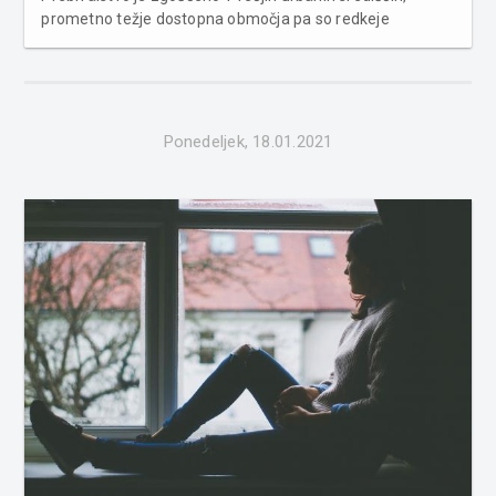
prometno težje dostopna območja pa so redkeje
poseljena. V drugi polovici leta 2019 so v Sloveniji na
kvadratnem kilometru površine živeli povprečno 103
prebivalci, kažejo poda...
Ponedeljek, 18.01.2021