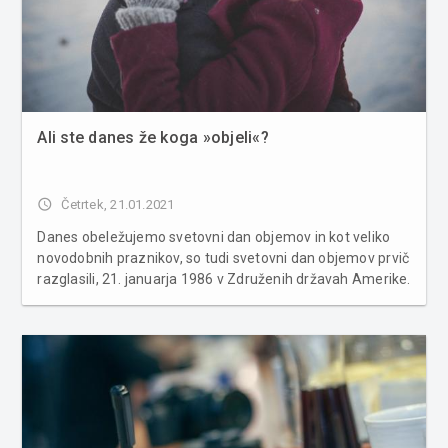
Ali ste danes že koga »objeli«?
access_time
Četrtek, 21.01.2021
Danes obeležujemo svetovni dan objemov in kot veliko
novodobnih praznikov, so tudi svetovni dan objemov prvič
razglasili, 21. januarja 1986 v Združenih državah Amerike.
Ameriški duhovnik Kevin Zaborney iz Michigana, je z
dnevom objemov, želel spodbuditi bolj pogosto
izkazovanje ljubezni ...