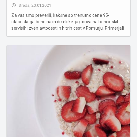
access_time
Sreda, 20.01.2021
Za vas smo preverili, kakšne so trenutno cene 95-
oktanskega bencina in dizelskega goriva na bencinskih
servisih izven avtocest in hitrih cest v Pomurju. Primerjali
smo cene ponudnikov, ki jih najdemo na več lokacijah po
Pomurju, to so Petrol, OMV, MOL in Mercatorjev Maxen.
Liter 95-oktanske...