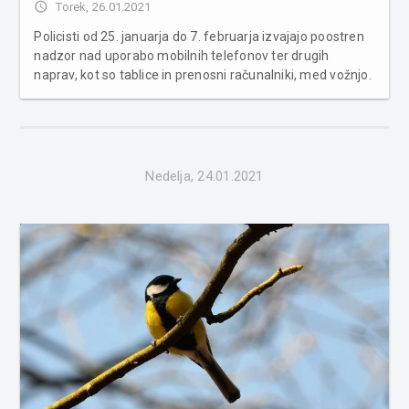
access_time
Torek, 26.01.2021
Policisti od 25. januarja do 7. februarja izvajajo poostren
nadzor nad uporabo mobilnih telefonov ter drugih
naprav, kot so tablice in prenosni računalniki, med vožnjo.
Z akcijo želijo zmanjšati njihovo uporabo med vožnjo in s
tem izboljšati varnost v prometu. Med akcijo bodo
pozorni tudi n...
Nedelja, 24.01.2021