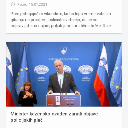
access_time
Petek, 15.01.2021
Pred prihajajočim vikendom, ko bo lepo vreme vabilo h
gibanju na prostem, policisti svetujejo, da se ne
odpravljate na najbolj priljubljene turistične točke. Raje
izberite manj oblegane destinacije, kjer ni gneče in boste
prav tako lahko zdravo in varno uživali v naravi. Spoštujte
tudi v...
Minister kazensko ovaden zaradi objave
policijskih plač