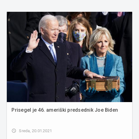
Prisegel je 46. ameriški predsednik Joe Biden
access_time
Sreda, 20.01.2021