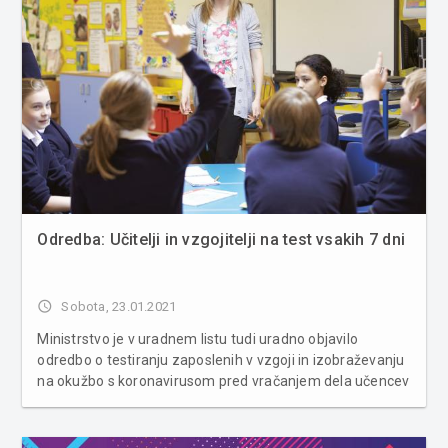
Odredba: Učitelji in vzgojitelji na test vsakih 7 dni
access_time
Sobota, 23.01.2021
Ministrstvo je v uradnem listu tudi uradno objavilo
odredbo o testiranju zaposlenih v vzgoji in izobraževanju
na okužbo s koronavirusom pred vračanjem dela učencev
v šole in začetkom dela vrtcev v polnem obsegu v devetih
regijah. Po uredbi se morajo zaposleni testirati 24 ur pred
začetkom ...