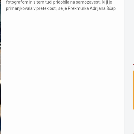
fotografom in s tem tudi pridobila na samozavesti, ki ji je
primanjkovala v preteklosti, se je Prekmurka Adrijana Ščap
odločila za sodelovanje v tekmovanju za dekle meseca na
portalu zadovoljna.si. Pri izpolnjevanju te želje ji lah...