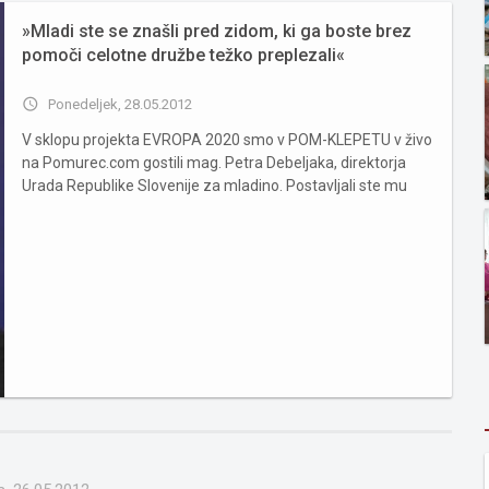
»Mladi ste se znašli pred zidom, ki ga boste brez
pomoči celotne družbe težko preplezali«
access_time
Ponedeljek, 28.05.2012
V sklopu projekta EVROPA 2020 smo v POM-KLEPETU v živo
na Pomurec.com gostili mag. Petra Debeljaka, direktorja
Urada Republike Slovenije za mladino. Postavljali ste mu
lahko vprašanja na temo Mladi in mobilnost. Pobuda Mladi in
mobilnost zajema celovite ukrepe na področju
izobraževanja in zap...