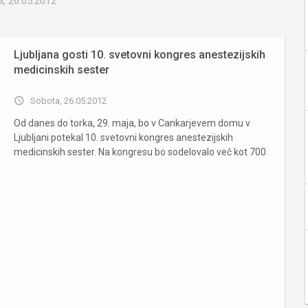
, 26.05.2012
Ljubljana gosti 10. svetovni kongres anestezijskih
medicinskih sester
access_time
Sobota, 26.05.2012
Od danes do torka, 29. maja, bo v Cankarjevem domu v
Ljubljani potekal 10. svetovni kongres anestezijskih
medicinskih sester. Na kongresu bo sodelovalo več kot 700
udeleženk in udeležencev in 39 držav. Delo v obliki plenarnih
zasedanj in delavnic bo potekalo v več različnih dvoranah
Cankarj...