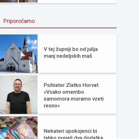
Priporočamo
V tej župniji bo od julija
manj nedeljskih maš
Psihiater Zlatko Horvat:
»Vsako omembo
samomora moramo vzeti
resno«
Nekateri upokojenci bi
lahko prejeli dva dodatka