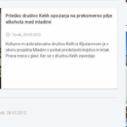
Prleško društvo Kelih opozarja na prekomerno pitje
alkohola med mladimi
access_time
Torek, 29.05.2012
Kulturno in izobraževalno društvo Kelih iz Ključarovcev je v
okviru projekta Mladim v poduk predstavilo knjižico in letak
Prava mera v glavi. Ker se v društvu Kelih zavedajo
problematičnega odnosa mladih do alkoholnih pijač, so
pripravili knjižico in letak, s katerima opozarjajo na problem...
ek, 28.05.2012