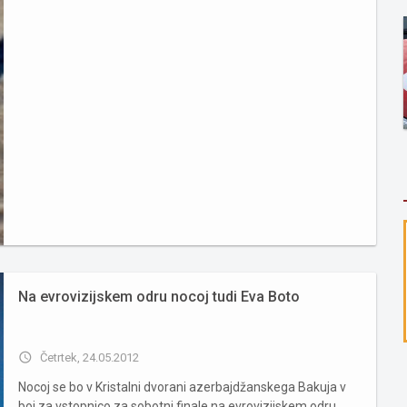
Na evrovizijskem odru nocoj tudi Eva Boto
access_time
Četrtek, 24.05.2012
Nocoj se bo v Kristalni dvorani azerbajdžanskega Bakuja v
boj za vstopnico za sobotni finale na evrovizijskem odru