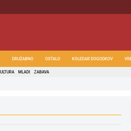
T
DRUŽABNO
OSTALO
KOLEDAR DOGODKOV
VR
ULTURA
MLADI
ZABAVA