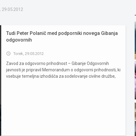
, 29.05.2012
Tudi Peter Polanič med podporniki novega Gibanja
odgovornih
access_time
Torek, 29.05.2012
Zavod za odgovorno prihodnost – Gibanje Odgovornih
javnosti je pripravil Memorandum o odgovorni prihodnosti, ki
vsebuje temeljna izhodišča za sodelovanje civilne družbe,
sindikatov, zakonodajne in izvršilne oblasti pri novi družbeni
pogodbi za odgovorno prihodnost Slovenije. Dokumentu, ki
ga ...