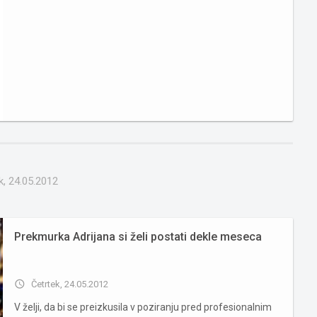
k, 24.05.2012
Prekmurka Adrijana si želi postati dekle meseca
access_time
Četrtek, 24.05.2012
V želji, da bi se preizkusila v poziranju pred profesionalnim