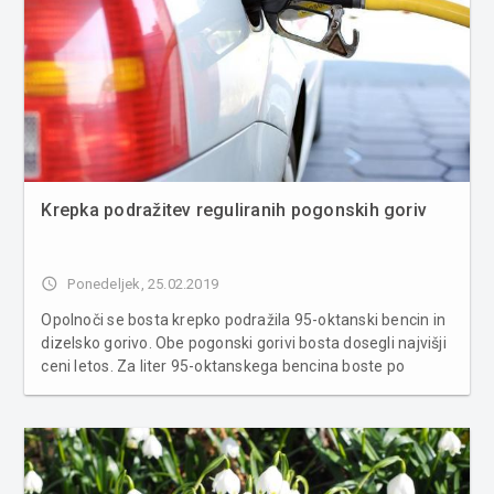
Krepka podražitev reguliranih pogonskih goriv
access_time
Ponedeljek, 25.02.2019
Opolnoči se bosta krepko podražila 95-oktanski bencin in
dizelsko gorivo. Obe pogonski gorivi bosta dosegli najvišji
ceni letos. Za liter 95-oktanskega bencina boste po
novem odšteti 1,246 evra oz. 3,9 centa več kot doslej.
Cena dizelskega goriva se je zvišala za 2,8 centa
na 1,266 e...