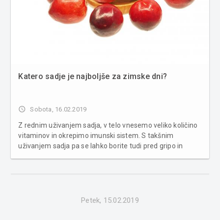
Katero sadje je najboljše za zimske dni?
access_time
Sobota, 16.02.2019
Z rednim uživanjem sadja, v telo vnesemo veliko količino
vitaminov in okrepimo imunski sistem. S takšnim
uživanjem sadja pa se lahko borite tudi pred gripo in
prehladom. Grenivka Grenivke so bogate z vitaminom C, s
katerim okrepijo imunski sistem. Vsebujejo tudi tako
imenovane limonoide, ...
Petek, 15.02.2019