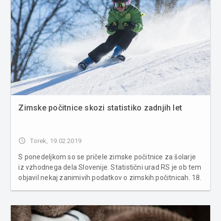
Zimske počitnice skozi statistiko zadnjih let
access_time
Torek, 19.02.2019
S ponedeljkom so se pričele zimske počitnice za šolarje
iz vzhodnega dela Slovenije. Statistični urad RS je ob tem
objavil nekaj zanimivih podatkov o zimskih počitnicah. 18.
februarja 2019 so se začele počitnice za 117.000
učencev in dijakov iz vzhodne polovice Slovenije, 25.
februarja...