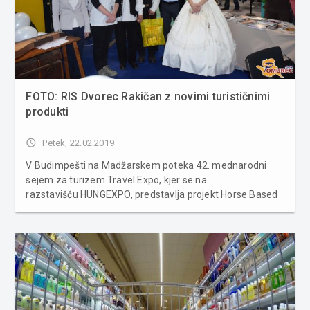
FOTO: RIS Dvorec Rakičan z novimi turističnimi
produkti
access_time
Petek, 22.02.2019
V Budimpešti na Madžarskem poteka 42. mednarodni
sejem za turizem Travel Expo, kjer se na
razstavišču HUNGEXPO, predstavlja projekt Horse Based
Tourism - HBT, ki je financiran v okviru bilateralnega
Programa sodelovanja Interreg V-A Slovenija-
Madžarska. Od 21. januarja do 24. februarj...