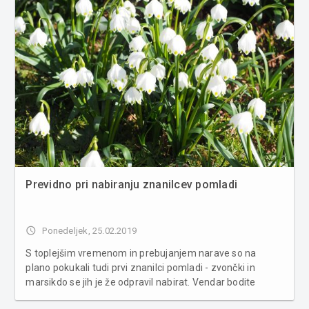
Previdno pri nabiranju znanilcev pomladi
access_time
Ponedeljek, 25.02.2019
S toplejšim vremenom in prebujanjem narave so na
plano pokukali tudi prvi znanilci pomladi - zvončki in
marsikdo se jih je že odpravil nabirat. Vendar bodite
previdni pri nabiranju, saj vas bo lahko doletela denarna