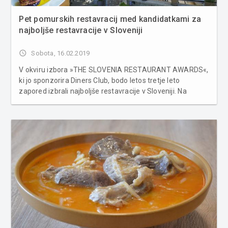
Pet pomurskih restavracij med kandidatkami za
najboljše restavracije v Sloveniji
access_time
Sobota, 16.02.2019
V okviru izbora »THE SLOVENIA RESTAURANT AWARDS«,
ki jo sponzorira Diners Club, bodo letos tretje leto
zapored izbrali najboljše restavracije v Sloveniji. Na
seznamu 201 restavracij iz Slovenije je letos tudi pet iz
Prekmurja in Prlekije. V ekipi The Slovenia, ki ima
dolgoletne izkušnje na...