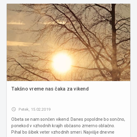
Takšno vreme nas čaka za vikend
access_time
Petek, 15.02.2019
Obeta se nam sončen vikend. Danes popoldne bo sončno,
ponekod v vzhodnih krajih občasno zmerno oblačno.
Pihal bo šibek veter vzhodnih smeri. Najvišje dnevne