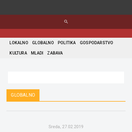
search
LOKALNO
GLOBALNO
POLITIKA
GOSPODARSTVO
KULTURA
MLADI
ZABAVA
GLOBALNO
Sreda, 27.02.2019