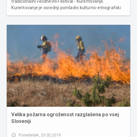
tradicionalni večdnevni Festival - Kurentovanje.
Kurentovanje je osrednji pomladni kulturno-etnografski
festival nacionalnega pomena, edinstveno in
najbogatejše mednarodno pustovanje v Sloveniji. Včeraj
so se tako na festivalu preds...
Velika požarna ogroženost razglašena po vsej
Sloveniji
access_time
Ponedeljek, 25.02.2019