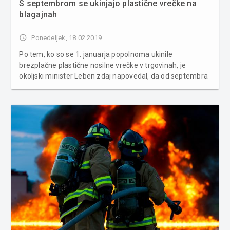
S septembrom se ukinjajo plastične vrečke na
blagajnah
access_time
Ponedeljek, 18.02.2019
Po tem, ko so se 1. januarja popolnoma ukinile
brezplačne plastične nosilne vrečke v trgovinah, je
okoljski minister Leben zdaj napovedal, da od septembra
letos na blagajnah plastičnih vrečk ne bo več. Leben je
sodeloval na uvodnem delu seje upravnega odbora
Trgovske zbornice Slovenije (...