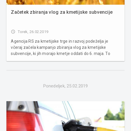
Začetek zbiranja vlog za kmetijske subvencije
access_time
Torek, 26.02.2019
Agencija RS za kmetijske trge in razvoj podeželja je
včeraj začela kampanjo zbiranja vlog za kmetijske
subvencije, ki jih morajo kmetje oddati do 6. maja. To
lahko storijo elektronsko, samostojno ali pri kmetijskih
svetovalcih/pooblaščencih. Zamudniki bodo sicer vloge
lahko oddali do 31....
Ponedeljek, 25.02.2019