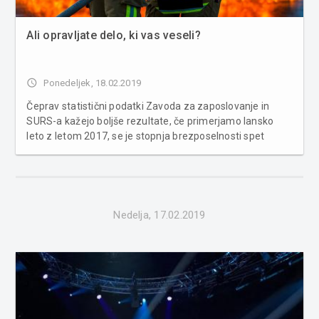
Ali opravljate delo, ki vas veseli?
access_time
Ponedeljek, 18.02.2019
Čeprav statistični podatki Zavoda za zaposlovanje in
SURS-a kažejo boljše rezultate, če primerjamo lansko
leto z letom 2017, se je stopnja brezposelnosti spet
povečala ob koncu leta. Med tistimi, ki so zaposleni, pa
moramo podrobneje pogledati, za kakšno zaposlitev
pravzaprav sploh gre...
Nedelja, 17.02.2019