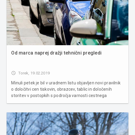
Od marca naprej dražji tehnični pregledi
access_time
Torek, 19.02.2019
Minuli petek je bil v uradnem listu objavljen novi pravilnik
o določitvi cen tiskovin, obrazcev, tablic in določenih
storitev v postopkih s področja varnosti cestnega
prometa, zaradi česar so se oziroma se bodo dvignile
cene nekaterih storitev. Po objavi novega pravilnika so
večinoma tako...