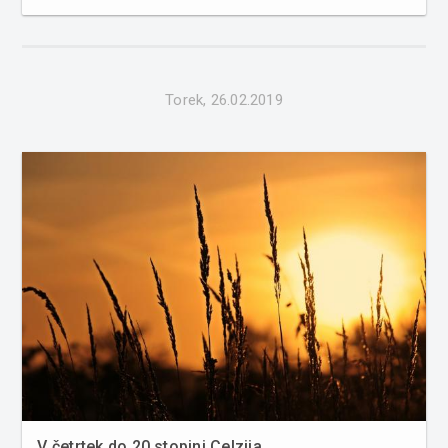
leta poprej. Razlog so ugodne vremenske razmere. Poleti
so pogoste padavine zniževale ravni ozona. Pozimi pa je
odsotnost dolgo...
Torek, 26.02.2019
V četrtek do 20 stopinj Celzija