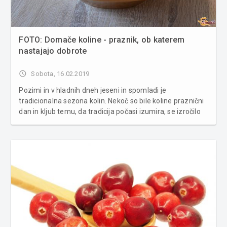
FOTO: Domače koline - praznik, ob katerem
nastajajo dobrote
access_time
Sobota, 16.02.2019
Pozimi in v hladnih dneh jeseni in spomladi je
tradicionalna sezona kolin. Nekoč so bile koline praznični
dan in kljub temu, da tradicija počasi izumira, se izročilo
kolin ohranja še danes, še posebej v Prekmurju. Na koline
so bili nekoč povabljeni tudi sorodniki in sosedje. In v čas...