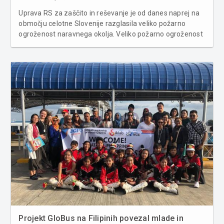
Uprava RS za zaščito in reševanje je od danes naprej na
območju celotne Slovenije razglasila veliko požarno
ogroženost naravnega okolja. Veliko požarno ogroženost
naravnega okolja je Uprava za zaščito reševanja že
minuli konec tedna razglasila za območje več primorskih
občin, od...
Projekt GloBus na Filipinih povezal mlade in