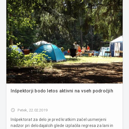
Inšpektorji bodo letos aktivni na vseh področjih
access_time
Petek, 22.02.2019
Inšpektorat za delo je pred kratkim začel usmerjeni
nadzor pri delodajalcih glede izplačila regresa za lani in