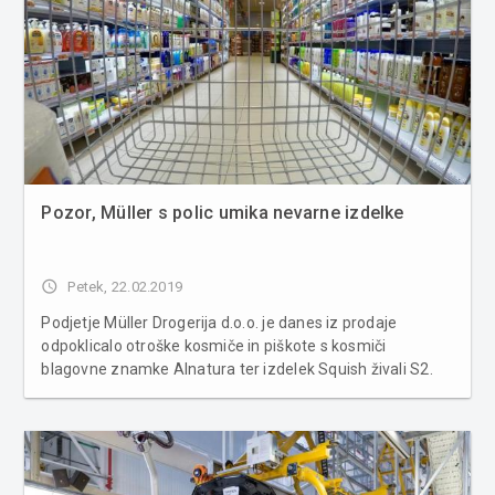
Pozor, Müller s polic umika nevarne izdelke
access_time
Petek, 22.02.2019
Podjetje Müller Drogerija d.o.o. je danes iz prodaje
odpoklicalo otroške kosmiče in piškote s kosmiči
blagovne znamke Alnatura ter izdelek Squish živali S2.
Pri otroških kosmičih ter piškotih s kosmiči blagovne
znamke Alnatura obstaja možnost prisotnosti jabolčnih
pecljev. Serijska...