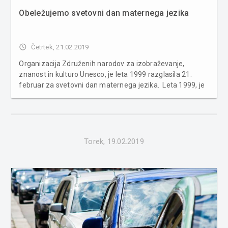
Obeležujemo svetovni dan maternega jezika
access_time
Četrtek, 21.02.2019
Organizacija Združenih narodov za izobraževanje,
znanost in kulturo Unesco, je leta 1999 razglasila 21.
februar za svetovni dan maternega jezika. Leta 1999, je
Organizacija Združenih narodov za izobraževanje,
znanost in kulturo Unesco, razglasila 21. februar za
svetovni dan maternih jezi...
Torek, 19.02.2019