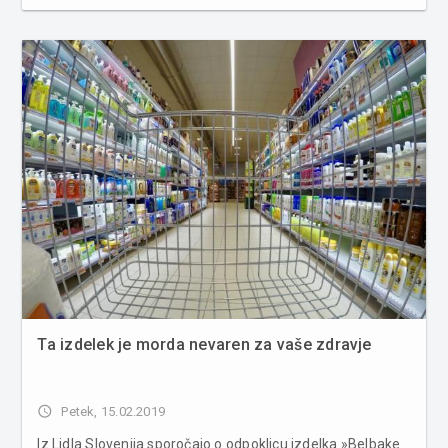
temperature bodo od 10 do 13 °C.Jutri bo pretežno jasno,
občasno bo več koprenaste oblačnosti. Jutranje
temperature bodo od -5...
Ta izdelek je morda nevaren za vaše zdravje
access_time
Petek, 15.02.2019
Iz Lidla Slovenija sporočajo o odpoklicu izdelka »Belbake