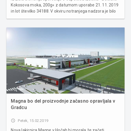
Kokosova moka, 200g« z datumom uporabe 21. 11. 2019
in lot številko 34188. V okviru notranjega nadzora je bilo
ugotovljeno, da izdelek vsebuje konzervans žveplov
dioksid, ki ni naveden na deklaraciji izdelka. Zaradi
možnih nezaže...
Magna bo del proizvodnje začasno opravljala v
Gradcu
access_time
Petek, 15.02.2019
Nova lakirnica Magne v Hočah bi morala že začeti