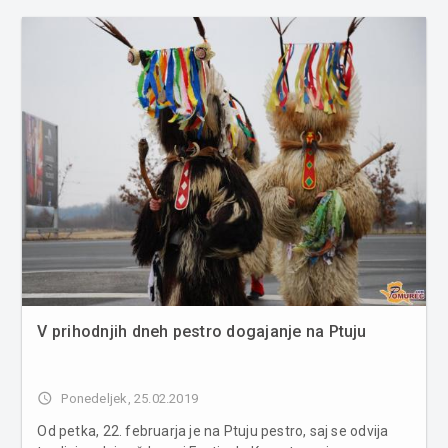
kazen. Zvončki, ki so trajnice in spadajo v družino
narcisovk niso zaš�...
V prihodnjih dneh pestro dogajanje na Ptuju
access_time
Ponedeljek, 25.02.2019
Od petka, 22. februarja je na Ptuju pestro, saj se odvija