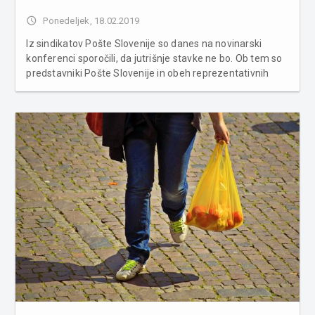
access_time
Ponedeljek, 18.02.2019
Iz sindikatov Pošte Slovenije so danes na novinarski
konferenci sporočili, da jutrišnje stavke ne bo. Ob tem so
predstavniki Pošte Slovenije in obeh reprezentativnih
sindikatov podpisali dogovor. Reprezentativna sindikata
Pošte Slovenije Sindikat delavcev prometa in zvez
Slovenije pri Po�...