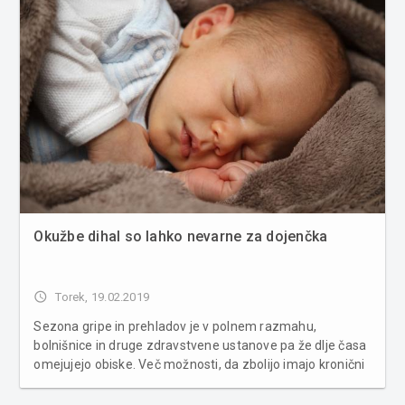
Okužbe dihal so lahko nevarne za dojenčka
access_time
Torek, 19.02.2019
Sezona gripe in prehladov je v polnem razmahu,
bolnišnice in druge zdravstvene ustanove pa že dlje časa
omejujejo obiske. Več možnosti, da zbolijo imajo kronični
bolniki, starejši in tudi dojenčki, zato je potrebno njihovo
zdravje še posebej varovati. Okužbe dihal najpogosteje