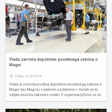
Vlada zavrnila dopolnitev posebnega zakona o
Magni
access_time
Petek, 22.02.2019
Vlada je zavrnila predlog dopolnitve posebnega zakona o
Magni (lex Magna), s katerim za lakirnico v Hočah ne bi
veljala določila zakona o vodah. V organizaciji Rovo so že
minuli teden napovedali, da tudi ob vladni zavrnitvi
spremembe zakona ne bodo vložili tožbe na upravno
sodišče. Kot ...