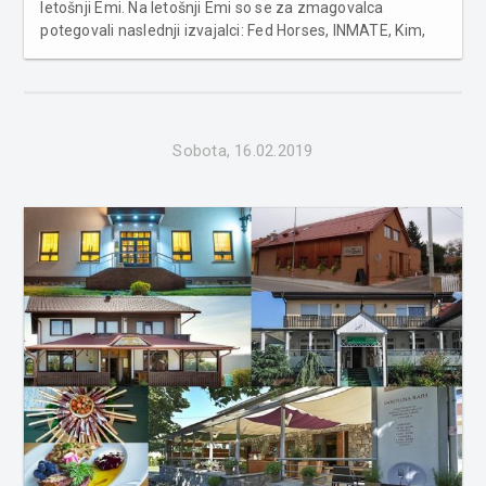
letošnji Emi. Na letošnji Emi so se za zmagovalca
potegovali naslednji izvajalci: Fed Horses, INMATE, Kim,
Lumberjack, Okustični, Raiven, Renata Mohorič, René, Ula
Ložar in Zala Kralj & Gašper Šantl. Strokovna žirija je
najpr...
Sobota, 16.02.2019