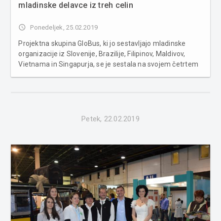
mladinske delavce iz treh celin
access_time
Ponedeljek, 25.02.2019
Projektna skupina GloBus, ki jo sestavljajo mladinske
organizacije iz Slovenije, Brazilije, Filipinov, Maldivov,
Vietnama in Singapurja, se je sestala na svojem četrtem
srečanju, ki se je odvijalo na polotoku Bataan na Filipinih.
Po srečanjih v Singapurju, Sloveniji in Vietnamu, se je
karav...
Petek, 22.02.2019