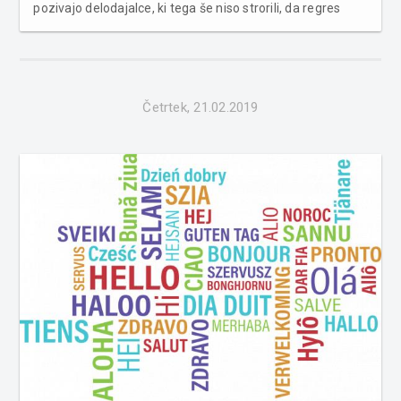
pozivajo delodajalce, ki tega še niso strorili, da regres
izplačajo še pred obiskom inšepktorjev. Na kaj se bodo
letos osredotočili inšpektorji?Inšpektorji lahko v
prekrško...
Četrtek, 21.02.2019