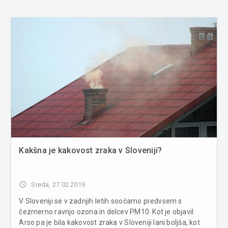
Kakšna je kakovost zraka v Sloveniji?
access_time
Sreda, 27.02.2019
V Sloveniji se v zadnjih letih soočamo predvsem s
čezmerno ravnjo ozona in delcev PM10. Kot je objavil
Arso pa je bila kakovost zraka v Sloveniji lani boljša, kot