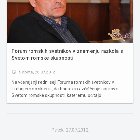
Forum romskih svetnikov v znamenju razkola s
Svetom romske skupnosti
access_time
Sobota, 28.07.2012
Na včerajšnji redni seji Foruma romskih svetnikov v
Trebnjem so sklenili, da bodo za razčiščenje sporov s
Svetom romske skupnosti, kateremu očitajo
nesodelovanje, korupcijo in tudi neupoštevanje
predstavnikov foruma, izsili izredno sejo. Če omenjeni
svet foruma ne bo enakopravno obravnaval, ...
Petek, 27.07.2012