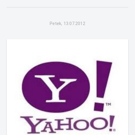
temo Mladi in mobilnost. Med drugim je Urbanc izpostavil
problematiko neupoštevanja n...
Petek, 13.07.2012