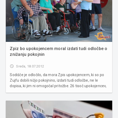
Zpiz bo upokojencem moral izdati tudi odločbe o
znižanju pokojnin
access_time
Sreda, 18.07.2012
Sodišče je odločilo, da mora Zpis upokojencem, ki so po
Zujfu dobili nižjo pokojnino, izdati tudi odločbe, ne le
dopisa, ki jim ni omogočal pritožbe. 26 tisoč upokojencev,
ki so z junijem prejeli dopise o znižanju pokojnine, katere
določa Zakon o uravnoteženju javnih financ (Zujf), bo ...