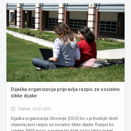
subvencioniranih zaposlitev za b...
Dijaška organizacija pripravlja razpis za socialno
šibke dijake
access_time
Četrtek, 12.07.2012
Dijaška organizacija Slovenije (DOS) bo v prihodnjih dneh
objavila javni razpis za socialno šibke dijake. Razpis bo
vreden 3000 evrov, posamezni dijak pa bo lahko prejel