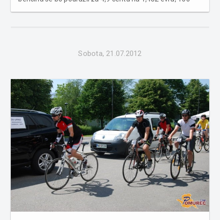
oktanski bencin za pet centov na 1,500 evra, dizelsko
gorivo pa za 6,2 centa na 1,382 evra. Liter kurilnega olja
se bo podražil z...
Sobota, 21.07.2012