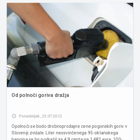
Od polnoči goriva dražja
access_time
Ponedeljek, 23.07.2012
Opolnoči se bodo drobnoprodajne cene pogonskih goriv v
Sloveniji zvišale. Liter neosvinčenega 95-oktanskega
bencina se bo podražil za 4,9 centa na 1,482 evra, 100-