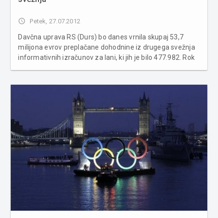
access_time
Petek, 27.07.2012
Davčna uprava RS (Durs) bo danes vrnila skupaj 53,7
milijona evrov preplačane dohodnine iz drugega svežnja
informativnih izračunov za lani, ki jih je bilo 477.982. Rok
za doplačilo skupaj 145,9 milijona evrov premalo plačane
dohodnine iz tega svežnja se bo iztekel 2. avgusta. Pri
vračilu...