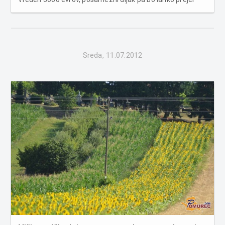
300 evrov. Kot je za STA povedal predsednik DOS, Mitja
Lešnik, v tej krovni dijaški organizaciji že dalj časa
opozarjajo na ...
Sreda, 11.07.2012