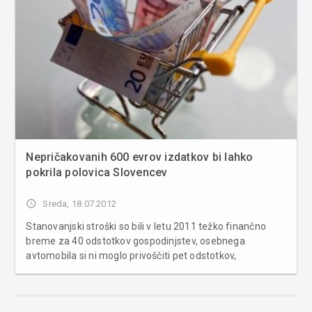
Nepričakovanih 600 evrov izdatkov bi lahko
pokrila polovica Slovencev
access_time
Sreda, 18.07.2012
Stanovanjski stroški so bili v letu 2011 težko finančno
breme za 40 odstotkov gospodinjstev, osebnega
avtomobila si ni moglo privoščiti pet odstotkov,
računalnika pa šest odstotkov gospodinjstev.
Nepričakovane izdatke v višini 600 evrov bi v letu 2011 iz
lastnih sredstev lahko pokrila polovi...