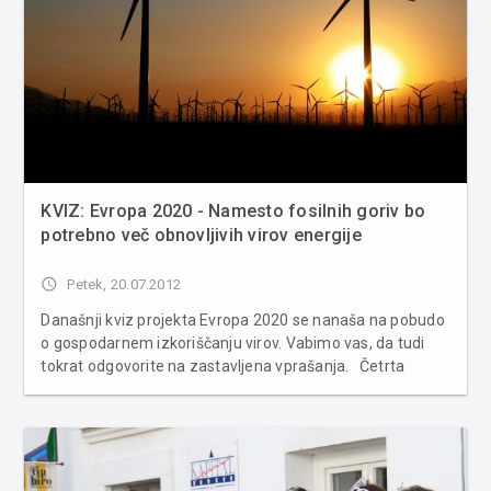
KVIZ: Evropa 2020 - Namesto fosilnih goriv bo
potrebno več obnovljivih virov energije
access_time
Petek, 20.07.2012
Današnji kviz projekta Evropa 2020 se nanaša na pobudo
o gospodarnem izkoriščanju virov. Vabimo vas, da tudi
tokrat odgovorite na zastavljena vprašanja. Četrta
izmed sedmih pobud je Evropa, ki gospodarno izkorišča
vire. Evropska unija si je zadala za cilj zmanjšanje
izpustov toplogrednih pli...