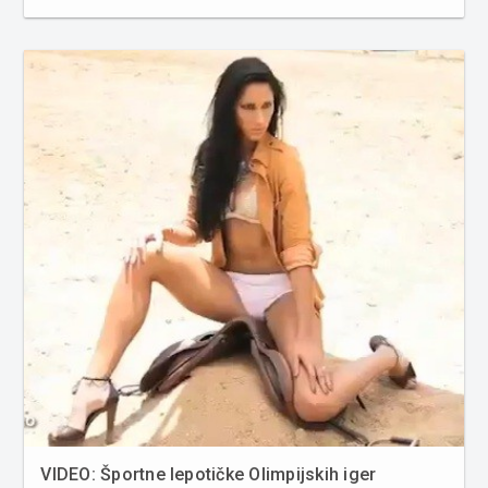
Žolnirjeva se je že v predtekmovanju predstavila v
suvereni formi in vse tri tekme dobila predčasno s
končnim prijem...
VIDEO: Športne lepotičke Olimpijskih iger