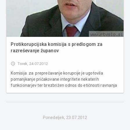
Protikorupcijska komisija s predlogom za
razreševanje županov
access_time
Torek, 24.07.2012
Komisija za preprečavanje korupcije je ugotovila
pomanjkanje pričakovane integritete nekaterih
funkcionarjev ter brezbrižen odnos do etičnosti ravnanja
na javnem položaju kot tudi pomanjkanje zakonskih
ureditev, ki bi omogočali tudi razrešitve lokalnih
funkcionarjev. Primer, ki je botrov...
Ponedeljek, 23.07.2012