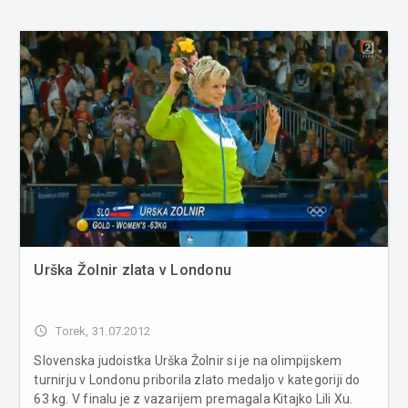
Urška Žolnir zlata v Londonu
access_time
Torek, 31.07.2012
Slovenska judoistka Urška Žolnir si je na olimpijskem
turnirju v Londonu priborila zlato medaljo v kategoriji do
63 kg. V finalu je z vazarijem premagala Kitajko Lili Xu.