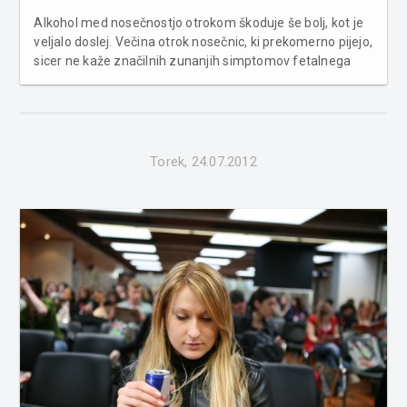
Alkohol med nosečnostjo otrokom škoduje še bolj, kot je
veljalo doslej. Večina otrok nosečnic, ki prekomerno pijejo,
sicer ne kaže značilnih zunanjih simptomov fetalnega
alkoholnega sindroma (FAS), vendar je število otrok z
motnjami centralnega živčnega sistema zaskrbljujoče
visoko, je r...
Torek, 24.07.2012