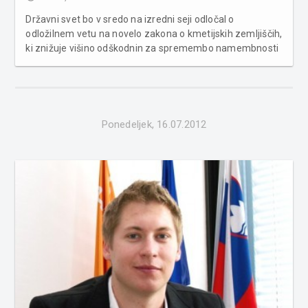
Državni svet bo v sredo na izredni seji odločal o
odložilnem vetu na novelo zakona o kmetijskih zemljiščih,
ki znižuje višino odškodnin za spremembo namembnosti
kmetijskih zemljišč. Veto predlaga interesna skupine
kmetov, obrtnikov in samostojnih poklicev, saj da je
odškodnina edino orodje ...
Ponedeljek, 16.07.2012