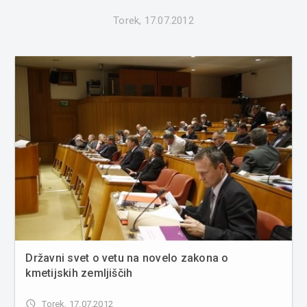
Torek, 17.07.2012
Državni svet o vetu na novelo zakona o
kmetijskih zemljiščih
access_time
Torek, 17.07.2012