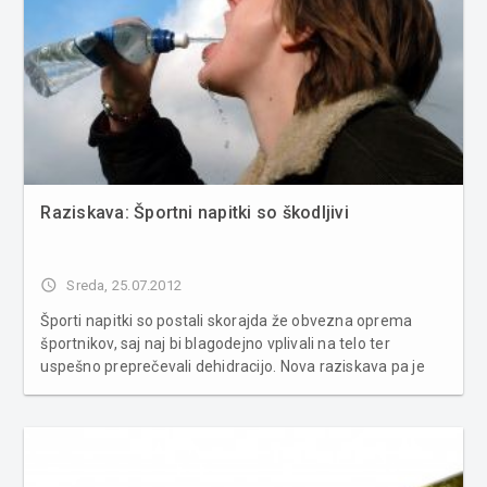
Raziskava: Športni napitki so škodljivi
access_time
Sreda, 25.07.2012
Športi napitki so postali skorajda že obvezna oprema
športnikov, saj naj bi blagodejno vplivali na telo ter
uspešno preprečevali dehidracijo. Nova raziskava pa je
razkrila prav nasprotno, da so učinki teh pijač lahko celo
škodljivi. Prav tako so proizvajalci teh pijač denarno
podpirali znans...