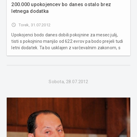
200.000 upokojencev bo danes ostalo brez
letnega dodatka
access_time
Torek, 31.07.2012
Upokojenci bodo danes dobili pokojnine za mesec julij,
tisti s pokojnino manjšo od 622 evrov pa bodo prejeli tudi
letni dodatek. Ta bo usklajen z varčevalnim zakonom, s
čimer bo vlada privarčevala okoli 50 milijonov evrov.
Število upokojencev, ki bodo danes prejeli letni dodatek, je
približn...
Sobota, 28.07.2012