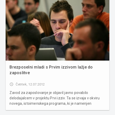
Brezposelni mladi s Prvim izzivom lažje do
zaposlitve
access_time
Četrtek, 12.07.2012
Zavod za zaposlovanje je objavil javno povabilo
delodajalcem v projektu Prvi izziv. Ta se izvaja v okviru
novega, istoimenskega programa, ki je namenjen
spodbujanju zaposlovanja in izboljšanju zaposlitvenih
možnosti mladih do tridesetega leta. Predvidenih je 1240