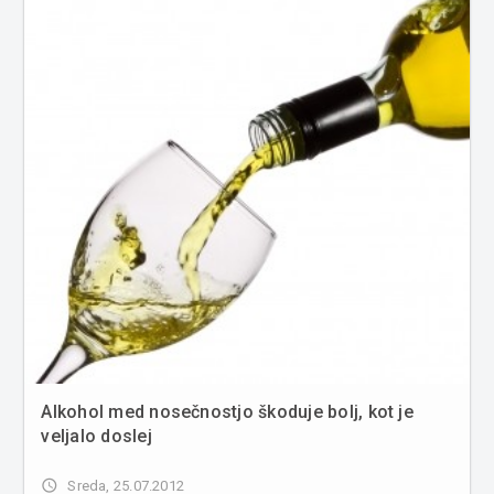
Alkohol med nosečnostjo škoduje bolj, kot je
veljalo doslej
access_time
Sreda, 25.07.2012