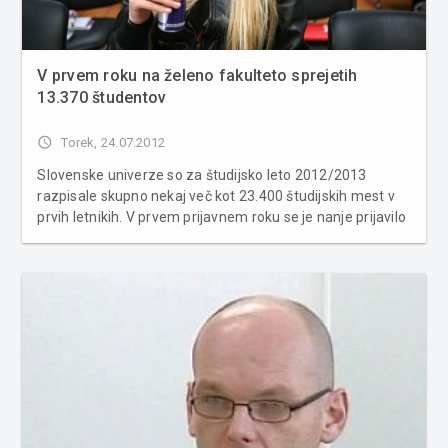
V prvem roku na želeno fakulteto sprejetih
13.370 študentov
access_time
Torek, 24.07.2012
Slovenske univerze so za študijsko leto 2012/2013
razpisale skupno nekaj več kot 23.400 študijskih mest v
prvih letnikih. V prvem prijavnem roku se je nanje prijavilo
nekaj več kot 19.100 slovenskih državljanov, na želeno
fakulteto pa je bilo sprejetih 13.370, kažejo podatki
visokošolske pri...