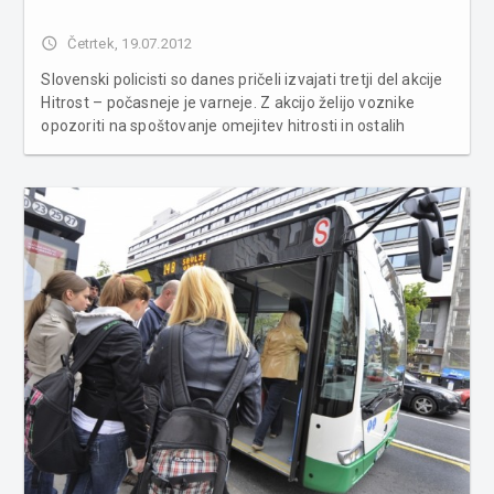
access_time
Četrtek, 19.07.2012
Slovenski policisti so danes pričeli izvajati tretji del akcije
Hitrost – počasneje je varneje. Z akcijo želijo voznike
opozoriti na spoštovanje omejitev hitrosti in ostalih
prometnih pravil. Z akcijo, ki bo trajala do nedelje, bodo po
vsej državi izvajali poostren nadzor hitrosti, voznike pa...