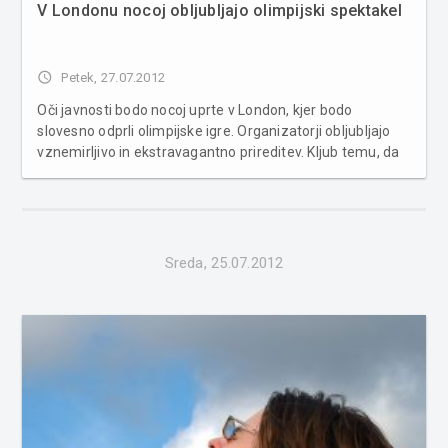
V Londonu nocoj obljubljajo olimpijski spektakel
access_time
Petek, 27.07.2012
Oči javnosti bodo nocoj uprte v London, kjer bodo
slovesno odprli olimpijske igre. Organizatorji obljubljajo
vznemirljivo in ekstravagantno prireditev. Kljub temu, da
so številne podrobnosti o današnjem spektaklu
pricurljale na dan, pa so mnoge ključne detajle prireditelji
uspešno skrili pred...
Sreda, 25.07.2012