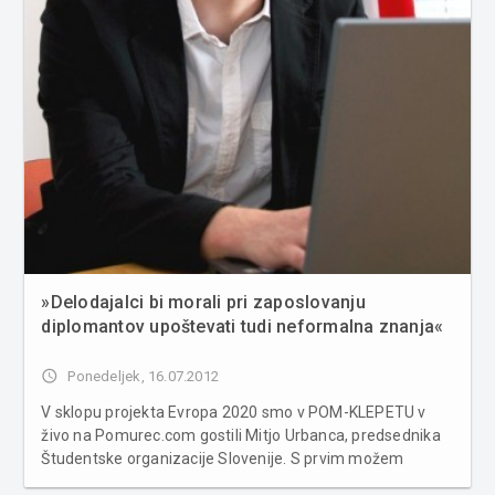
»Delodajalci bi morali pri zaposlovanju
diplomantov upoštevati tudi neformalna znanja«
access_time
Ponedeljek, 16.07.2012
V sklopu projekta Evropa 2020 smo v POM-KLEPETU v
živo na Pomurec.com gostili Mitjo Urbanca, predsednika
Študentske organizacije Slovenije. S prvim možem
slovenskih študentov so bralci Pomurec.com klepetali na