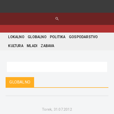
search
LOKALNO
GLOBALNO
POLITIKA
GOSPODARSTVO
KULTURA
MLADI
ZABAVA
GLOBALNO
Torek, 31.07.2012