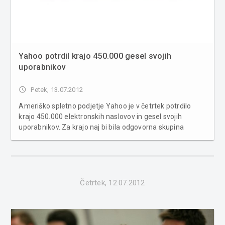
Yahoo potrdil krajo 450.000 gesel svojih
uporabnikov
access_time
Petek, 13.07.2012
Ameriško spletno podjetje Yahoo je v četrtek potrdilo
krajo 450.000 elektronskih naslovov in gesel svojih
uporabnikov. Za krajo naj bi bila odgovorna skupina
hekerjev D33D Company, ki je Yahoo s tem želela pozvati
k izboljšanju spletne varnosti. Yahoo že spreminja gesla
prizadetih uporabnikov,...
Četrtek, 12.07.2012