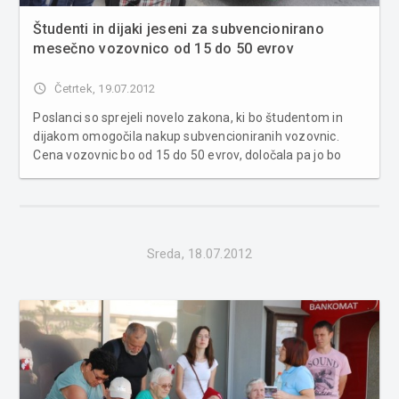
Študenti in dijaki jeseni za subvencionirano
mesečno vozovnico od 15 do 50 evrov
access_time
Četrtek, 19.07.2012
Poslanci so sprejeli novelo zakona, ki bo študentom in
dijakom omogočila nakup subvencioniranih vozovnic.
Cena vozovnic bo od 15 do 50 evrov, določala pa jo bo
oddaljenost kraja izobraževanja. S 58 glasovi za in
nobenim proti so poslanci sprejeli novelo zakona o
prevozih v cestnem prometu, ki...
Sreda, 18.07.2012