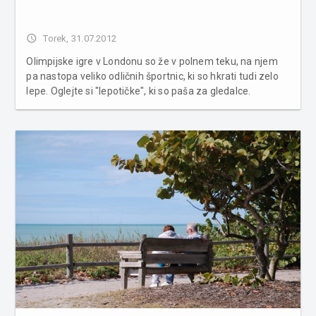
access_time
Torek, 31.07.2012
Olimpijske igre v Londonu so že v polnem teku, na njem
pa nastopa veliko odličnih športnic, ki so hkrati tudi zelo
lepe. Oglejte si "lepotičke", ki so paša za gledalce.