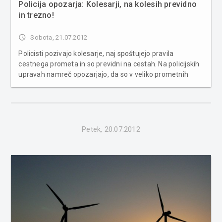
Policija opozarja: Kolesarji, na kolesih previdno
in trezno!
access_time
Sobota, 21.07.2012
Policisti pozivajo kolesarje, naj spoštujejo pravila
cestnega prometa in so previdni na cestah. Na policijskih
upravah namreč opozarjajo, da so v veliko prometnih
nesrečah z udeležbo kolesarjev slednji tudi povzročitelji
nesreč, najpogostejši vzroki pa so nepravilna smer
vožnje, izsiljevanj...
Petek, 20.07.2012