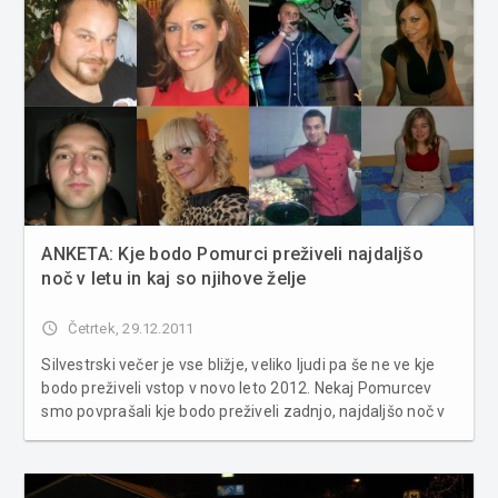
ANKETA: Kje bodo Pomurci preživeli najdaljšo
noč v letu in kaj so njihove želje
access_time
Četrtek, 29.12.2011
Silvestrski večer je vse bližje, veliko ljudi pa še ne ve kje
bodo preživeli vstop v novo leto 2012. Nekaj Pomurcev
smo povprašali kje bodo preživeli zadnjo, najdaljšo noč v
letu in kaj so njihove želje za naslednje leto. Feri Lainšček:
"Noč bom preživel s prijatelji ob topli domačijsk...