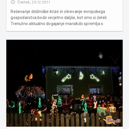
access_time
Četrtek, 29.12.2011
Reševanje dolžniške krize in okrevanje evropskega
gospodarstva bodo verjetno daljše, kot smo si želeli.
Trenutno aktualno dogajanje marsikdo spremlja s
strahom, varčevalci, ki imajo denar v evrih, se sprašujejo,
v katerih valutah naj varčujejo, kaj se bo zgodilo, če se
evro res zruši in ...