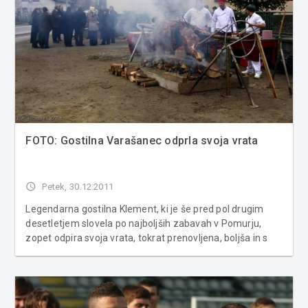
FOTO: Gostilna Varašanec odprla svoja vrata
access_time
Petek, 30.12.2011
Legendarna gostilna Klement, ki je še pred pol drugim
desetletjem slovela po najboljših zabavah v Pomurju,
zopet odpira svoja vrata, tokrat prenovljena, boljša in s
pridihom lepih spominov. Večer je popestril stand up
komik Matjaž Javšnik, za pravo domačo veselico pa je
poskrbel narodnozab...