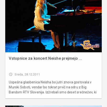
Vstopnice za koncert Neishe prejmejo ...
access_time
Sreda, 28.12.2011
Uspešna glasbenica Neisha bo jutri znova gostovala v
Murski Soboti, vendar bo tokrat prvič na odru z Big
Bandom RTV Slovenija. Izžrebali smo deset srečnežev, ki
prejmejo po eno brezplačno vstopnico za koncert.
Vstopnice prejmejo Erik Škodnik, Valentina Zelko, Patrik