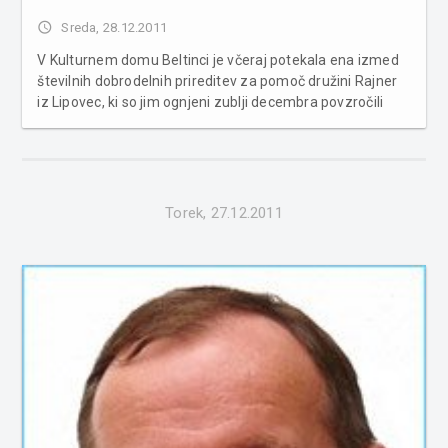
access_time
Sreda, 28.12.2011
V Kulturnem domu Beltinci je včeraj potekala ena izmed
številnih dobrodelnih prireditev za pomoč družini Rajner
iz Lipovec, ki so jim ognjeni zublji decembra povzročili
veliko škodo in dobesedno vzeli streho nad glavo. Pod
okriljem organizatorjev Krajevne skupnosti Lipovci,
društev iz Lipov...
Torek, 27.12.2011