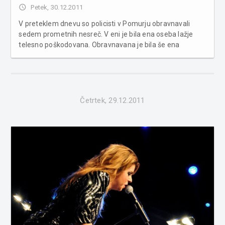
access_time
Petek, 30.12.2011
V preteklem dnevu so policisti v Pomurju obravnavali
sedem prometnih nesreč. V eni je bila ena oseba lažje
telesno poškodovana. Obravnavana je bila še ena
poškodba vozila na parkirnem prostoru in dva primera
povoženja divjadi. Poleg tega je bilo obravnavanih pet
kaznivih dejan in šest kršitev ...
Četrtek, 29.12.2011