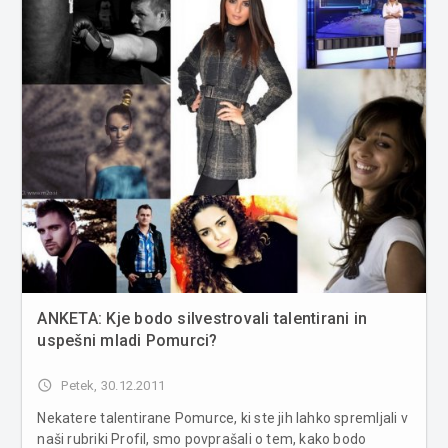
ANKETA: Kje bodo silvestrovali talentirani in
uspešni mladi Pomurci?
access_time
Petek, 30.12.2011
Nekatere talentirane Pomurce, ki ste jih lahko spremljali v
naši rubriki Profil, smo povprašali o tem, kako bodo