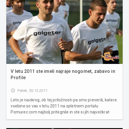
V letu 2011 ste imeli najraje nogomet, zabavo in
Profile
access_time
Petek, 30.12.2011
Leto je naokrog, ob tej priložnosti pa smo preverili, katere
vsebine so vas v letu 2011 na spletnem portalu
Pomurec.com najbolj pritegnile in ste si jih največkrat
ogledali. Vsebine smo razvrstili v 5 glavnih kategorij in v
okviru teh predstavljamo 5 najbolj branih člankov tega