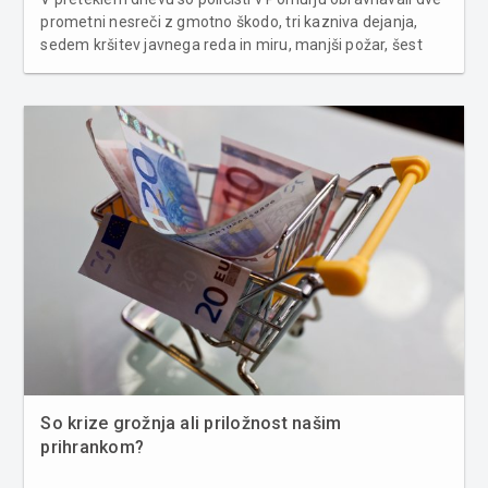
prometni nesreči z gmotno škodo, tri kazniva dejanja,
sedem kršitev javnega reda in miru, manjši požar, šest
primerov povoženja divjadi, poškodbo vozila na
parkirnem prostoru ter pridržali voznico osebnega
avtomobila, ki je vozila pod v...
So krize grožnja ali priložnost našim
prihrankom?