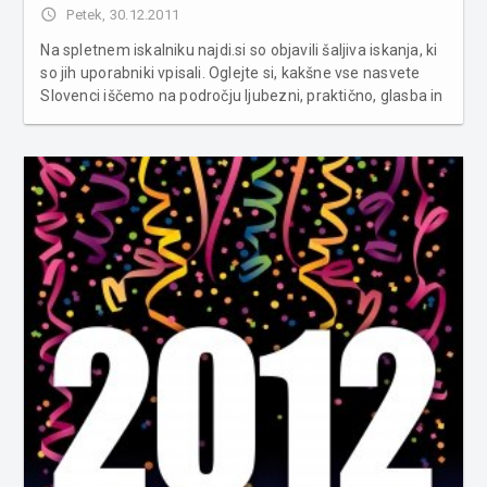
access_time
Petek, 30.12.2011
Na spletnem iskalniku najdi.si so objavili šaljiva iskanja, ki
so jih uporabniki vpisali. Oglejte si, kakšne vse nasvete
Slovenci iščemo na področju ljubezni, praktično, glasba in
film, živali ter razno. S področja ljubezni bi spletni iskalnik
najdi.si lahko imel predpono doktor, saj ljudje...