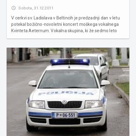
access_time
Sobota, 31.12.2011
V cerkvi sv. Ladislava v Beltincih je predzadnji dan v letu
potekal božično-novoletni koncert moškega vokalnega
Kvinteta Aeternum. Vokalna skupina, ki že sedmo leto
zapored razvaja poslušalce po vsej Sloveniji, je v zasedbi
Tomaža Gregorca, Blaža Černele, Mitja Horvata, Andreja
Tibauta in D...