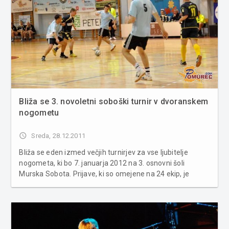
Bliža se 3. novoletni soboški turnir v dvoranskem
nogometu
access_time
Sreda, 28.12.2011
Bliža se eden izmed večjih turnirjev za vse ljubitelje
nogometa, ki bo 7. januarja 2012 na 3. osnovni šoli
Murska Sobota. Prijave, ki so omejene na 24 ekip, je
potrebno posredovati najkasneje do četrtka, 5. januarja
2012. Tretji novoletni soboški turnir v dvoranskem
nogometu, ki bo letos znan...