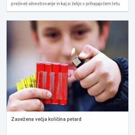
preživeli silvestrovanje in kaj si želijo v prihajajočem letu.
Tadeja Ternar: "Praznovala bom najverjetneje v
Beogradu pri prijateljici, s katero smo prejšnje staro leto
preživ...
Zasežena večja količina petard