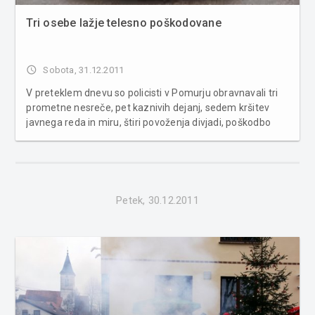
Tri osebe lažje telesno poškodovane
access_time
Sobota, 31.12.2011
V preteklem dnevu so policisti v Pomurju obravnavali tri
prometne nesreče, pet kaznivih dejanj, sedem kršitev
javnega reda in miru, štiri povoženja divjadi, poškodbo
vozila na parkirnem prostoru in zasegli osebni avtomobil.
V obravnavanih prometnih nesrečah so se v eni tri osebe
lahko teles...
Petek, 30.12.2011