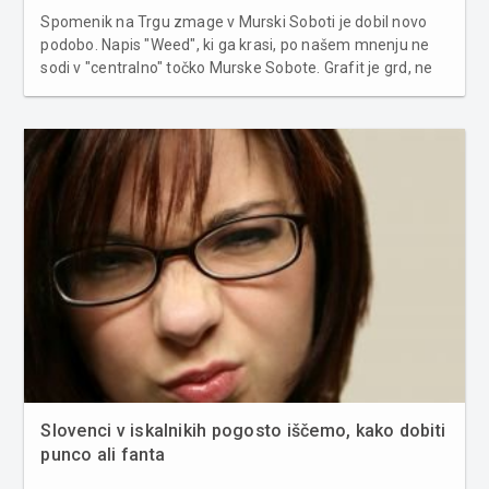
Spomenik na Trgu zmage v Murski Soboti je dobil novo
podobo. Napis "Weed", ki ga krasi, po našem mnenju ne
sodi v "centralno" točko Murske Sobote. Grafit je grd, ne
nosi nobenega sporočila in preprosto na mestu, kjer se je
pojavil, nima kaj iskati. Njegova naslednja postaja naj bo
zato izbris....
Slovenci v iskalnikih pogosto iščemo, kako dobiti
punco ali fanta