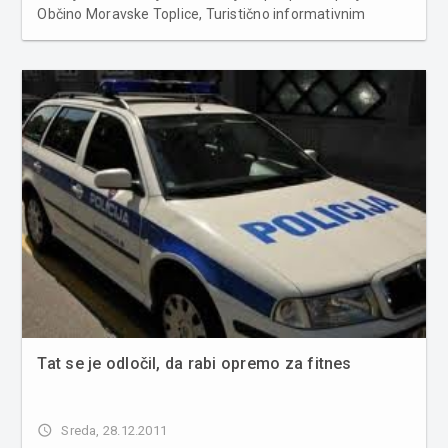
Občino Moravske Toplice, Turistično informativnim
centrom in Termami Vivat odprla Panvitino srčno pot.
Gre za urejeno pot za nordijsko hojo v Moravskih
Toplicah, s katero želijo ljudi...
Tat se je odločil, da rabi opremo za fitnes
access_time
Sreda, 28.12.2011