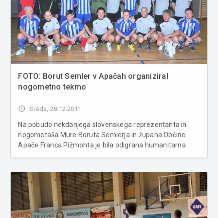
FOTO: Borut Semler v Apačah organiziral
nogometno tekmo
access_time
Sreda, 28.12.2011
Na pobudo nekdanjega slovenskega reprezentanta in
nogometaša Mure Boruta Semlerja in župana Občine
Apače Franca Pižmohta je bila odigrana humanitarna
tekma med Apaško dolino in Humanimi zvezdicami. Med
poznanimi so zaigrali še trener Bojan Prašnikar, nekdanji
vratar Marko Simeunovič, zvez...