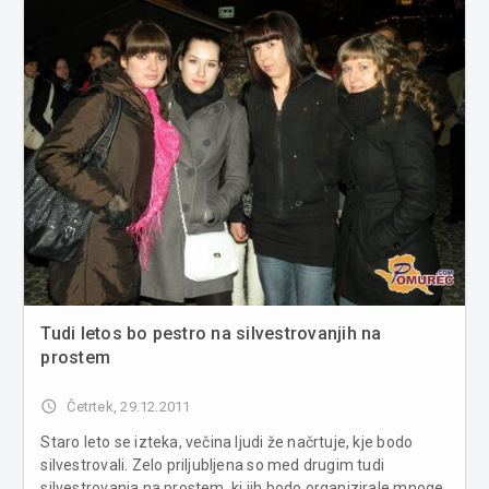
Tudi letos bo pestro na silvestrovanjih na
prostem
access_time
Četrtek, 29.12.2011
Staro leto se izteka, večina ljudi že načrtuje, kje bodo
silvestrovali. Zelo priljubljena so med drugim tudi
silvestrovanja na prostem, ki jih bodo organizirale mnoge