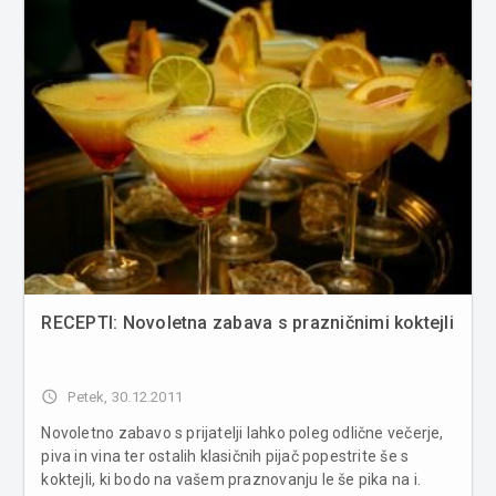
leta; najbolj s...
RECEPTI: Novoletna zabava s prazničnimi koktejli
access_time
Petek, 30.12.2011
Novoletno zabavo s prijatelji lahko poleg odlične večerje,
piva in vina ter ostalih klasičnih pijač popestrite še s
koktejli, ki bodo na vašem praznovanju le še pika na i.