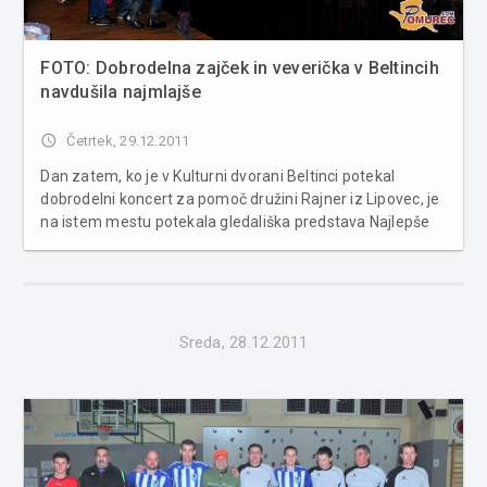
FOTO: Dobrodelna zajček in veverička v Beltincih
navdušila najmlajše
access_time
Četrtek, 29.12.2011
Dan zatem, ko je v Kulturni dvorani Beltinci potekal
dobrodelni koncert za pomoč družini Rajner iz Lipovec, je
na istem mestu potekala gledališka predstava Najlepše
darilo, ki ga je v dobrodelne namene podarila gledališka
skupina KU-KUC v sodelovanju s KS in društvi iz Lipovec,
Občino Beltinci...
Sreda, 28.12.2011