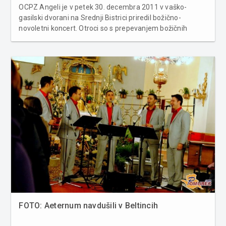
OCPZ Angeli je v petek 30. decembra 2011 v vaško-
gasilski dvorani na Srednji Bistrici priredil božično-
novoletni koncert. Otroci so s prepevanjem božičnih
pesmi obiskovalcem pripravili prijeten večer, lepo pesem
pa so med poslušalce ponesli tudi gostje: PS Upanje,
Urška Žižek in Jure Jurin...
FOTO: Aeternum navdušili v Beltincih