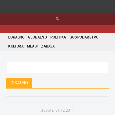
search
LOKALNO
GLOBALNO
POLITIKA
GOSPODARSTVO
KULTURA
MLADI
ZABAVA
LOKALNO
Sobota, 31.12.2011