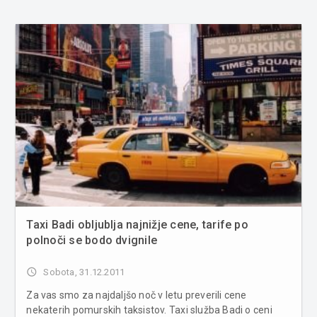
Taxi Badi obljublja najnižje cene, tarife po
polnoči se bodo dvignile
access_time
Sobota, 31.12.2011
Za vas smo za najdaljšo noč v letu preverili cene
nekaterih pomurskih taksistov. Taxi služba Badi o ceni