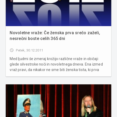
Novoletne vraže: Če ženska prva srečo zaželi,
nesrečni boste celih 365 dni
access_time
Petek, 30.12.2011
Med ljudmi še zmeraj krožijo različne vraže in običaji
glede silvestrske noči in novoletnega dneva. Ena izmed
vraž pravi, da nikakor ne sme biti ženska tista, ki prva
vošči srečo v novem letu, saj bi to prineslo – nesrečo.
Čeprav so mnoge že zdavnaj pozabljene, je še zmeraj, še
poseb...