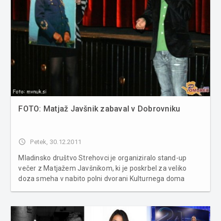
FOTO: Matjaž Javšnik zabaval v Dobrovniku
access_time
Petek, 30.12.2011
Mladinsko društvo Strehovci je organiziralo stand-up
večer z Matjažem Javšnikom, ki je poskrbel za veliko
doza smeha v nabito polni dvorani Kulturnega doma
Dobrovnik. Vse obiskovalce je zares nasmejal, morda še
zadnjič v tem letu! Sprehod cez žensko-moške relacije in
humoren vpogled v po...