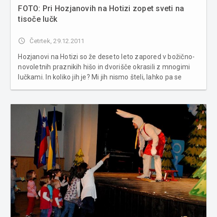
FOTO: Pri Hozjanovih na Hotizi zopet sveti na
tisoče lučk
access_time
Četrtek, 29.12.2011
Hozjanovi na Hotizi so že deseto leto zapored v božično-
novoletnih praznikih hišo in dvorišče okrasili z mnogimi
lučkami. In koliko jih je? Mi jih nismo šteli, lahko pa se
odpravite na Hotizo in jih preštejete kar sami. Pogled iz
daljave ... ... in od blizu. Več fotografij v spodnji ga...