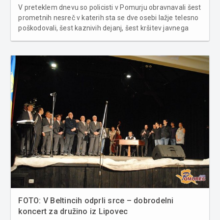
V preteklem dnevu so policisti v Pomurju obravnavali šest
prometnih nesreč v katerih sta se dve osebi lažje telesno
poškodovali, šest kaznivih dejanj, šest kršitev javnega
reda in miru, eno povoženje divjadi in eno poškodovanje
vozila na parkirnem prostoru. Na področju kriminalitete
so...
FOTO: V Beltincih odprli srce – dobrodelni
koncert za družino iz Lipovec