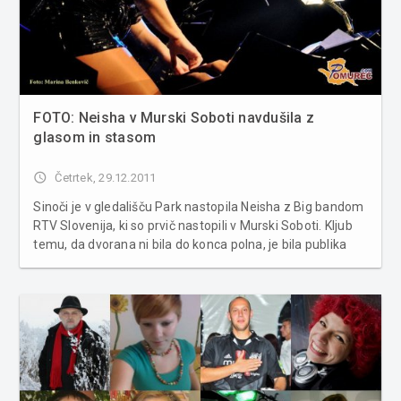
FOTO: Neisha v Murski Soboti navdušila z
glasom in stasom
access_time
Četrtek, 29.12.2011
Sinoči je v gledališču Park nastopila Neisha z Big bandom
RTV Slovenija, ki so prvič nastopili v Murski Soboti. Kljub
temu, da dvorana ni bila do konca polna, je bila publika
zelo zadovoljna z Neishinim nastopom in več kot odličnim
vokalom. Med koncertom je bilo moč slišati njene
uspešn...