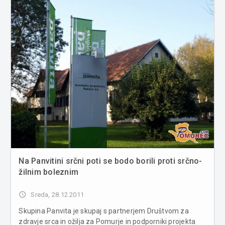
Rac, Nuša Ružič, Alenka...
Na Panvitini srčni poti se bodo borili proti srčno-
žilnim boleznim
access_time
Sreda, 28.12.2011
Skupina Panvita je skupaj s partnerjem Društvom za
zdravje srca in ožilja za Pomurje in podporniki projekta