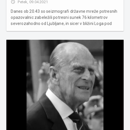
access_time
Petek, 09.04.2021
Danes ob 20.43 so seizmografi državne mreže potresnih
opazovalnic zabeležili potresni sunek 76 kilometrov
severozahodno od Ljubljane, in sicer v bližini Loga pod
Mangartom. Po podatkih seizmologov je bila magnituda
potresa 2,0. Intenziteta potresa v širšem nadžariščnem
območju ni p...