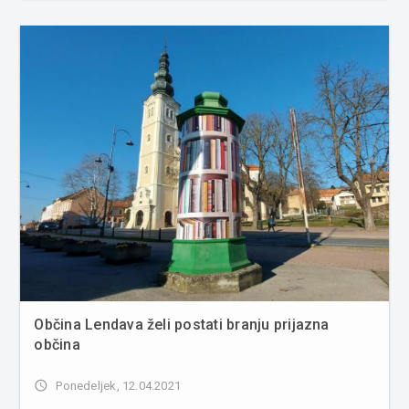
pomerila s Celjem. V sredo, 21. aprila, Muraši odhajajo na
gostovanje v Sež...
Občina Lendava želi postati branju prijazna
občina
access_time
Ponedeljek, 12.04.2021