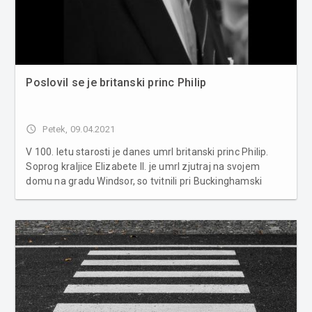
Poslovil se je britanski princ Philip
access_time
Petek, 09.04.2021
V 100. letu starosti je danes umrl britanski princ Philip.
Soprog kraljice Elizabete II. je umrl zjutraj na svojem
domu na gradu Windsor, so tvitnili pri Buckinghamski
palači. "Z veliko žalostjo njeno visočanstvo kraljica
sporoča smrt svojega ljubega moža, njegovega
visočanstva, princa P...