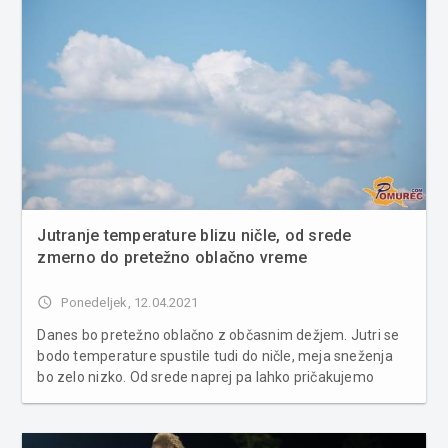
Jutranje temperature blizu ničle, od srede
zmerno do pretežno oblačno vreme
access_time
Ponedeljek, 12.04.2021
Danes bo pretežno oblačno z občasnim dežjem. Jutri se
bodo temperature spustile tudi do ničle, meja sneženja
bo zelo nizko. Od srede naprej pa lahko pričakujemo
zmerno do pretežno oblačno, a povečini suho vreme.
Popoldne se bodo padavine postopno širile proti vzhodu.
Pihal bo jugoza...