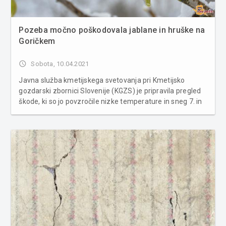
Pozeba močno poškodovala jablane in hruške na
Goričkem
access_time
Sobota, 10.04.2021
Javna služba kmetijskega svetovanja pri Kmetijsko
gozdarski zbornici Slovenije (KGZS) je pripravila pregled
škode, ki so jo povzročile nizke temperature in sneg 7. in
8. aprila. Škodo so utrpele sadne vrste, vinogradi, oljke in
zelenjava. Škoda bo velika, so zapisali na KGZS. Celotno
Slov...