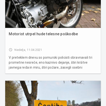
Motorist utrpel hude telesne poškodbe
access_time
Nedelja, 11.04.2021
V preteklem dnevu so pomurski policisti obravnavali tri
prometne nesreče, eno kaznivo dejanje, štiri kršitve
javnega reda in miru, štiri požare, zasegli osebni
avtomobil in poškodbo vozila na parkirnem prostoru. Ob
14.57 so bili obveščeni, da je izven naselja Grabonoš
padel motorist. ...