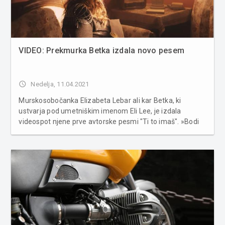
VIDEO: Prekmurka Betka izdala novo pesem
access_time
Nedelja, 11.04.2021
Murskosobočanka Elizabeta Lebar ali kar Betka, ki
ustvarja pod umetniškim imenom Eli Lee, je izdala
videospot njene prve avtorske pesmi "Ti to imaš". »Bodi
hvaležen, za vse kar imaš. Bodi hvaležen, ker ti to lahko
daš,« uvodoma poje Eli Lee - Betka, ki je napisala besedilo
za pesem...