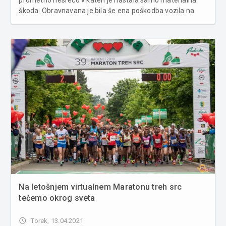
prometno nesrečo v kateri je nastala samo materialna
škoda. Obravnavana je bila še ena poškodba vozila na
parkirnem prostoru in pet primerov povoženja divjadi.
Poleg tega so bila obravnavana štiri kazniva dejanja in
pet kršitev javne...
Na letošnjem virtualnem Maratonu treh src
tečemo okrog sveta
access_time
Torek, 13.04.2021