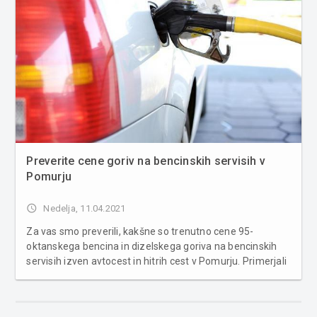
Preverite cene goriv na bencinskih servisih v
Pomurju
access_time
Nedelja, 11.04.2021
Za vas smo preverili, kakšne so trenutno cene 95-
oktanskega bencina in dizelskega goriva na bencinskih
servisih izven avtocest in hitrih cest v Pomurju. Primerjali
smo cene ponudnikov, ki jih najdemo na več lokacijah po
Pomurju, to so Petrol, OMV, MOL in Mercatorjev Maxen.
Liter 95-oktanske...