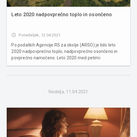
Leto 2020 nadpovprečno toplo in osončeno
access_time
Ponedeljek, 12.04.2021
Po podatkih Agencije RS za okolje (ARSO) je bilo leto
2020 nadpovprečno toplo, nadpovprečno osončeno in
povprečno namočeno. Leto 2020 med petimi
najtoplejšimi leti od leta 1961 Odklon temperature zraka
od povprečja obdobja 1981–2010 je na državni ravni
znašal 1,3 °C, kar uvršča...
Nedelja, 11.04.2021