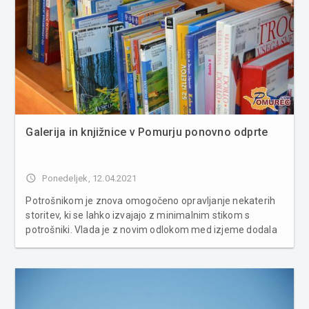
Galerija in knjižnice v Pomurju ponovno odprte
access_time
Ponedeljek, 12.04.2021
Potrošnikom je znova omogočeno opravljanje nekaterih
storitev, ki se lahko izvajajo z minimalnim stikom s
potrošniki. Vlada je z novim odlokom med izjeme dodala
tudi knjižnice, muzeje in galerije. Pokrajinska in študijska
knjižnica Murska Sobota V skladu z Odlokom o začasni
prepovedi p...