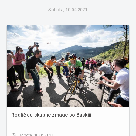
Sobota, 10.04.2021
Roglič do skupne zmage po Baskiji
access_time
Sobota, 10.04.2021