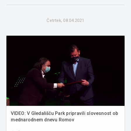
Vučji Gomili, 9208 Fokovci. Na zemljišču, ki meri 1.939 m2,
je za�...
Četrtek, 08.04.2021
VIDEO: V Gledališču Park pripravili slovesnost ob
mednarodnem dnevu Romov