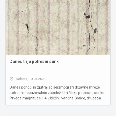
Danes trije potresni sunki
access_time
Sobota, 10.04.2021
Danes ponoči in zjutraj so seizmografi državne mreže
potresnih opazovalnic zabeležili tri šibke potresne sunke.
Prvega magnitude 1,4 v bližini Ivančne Gorice, drugega
magnitude 1,1 v bližini Žužemberka in tretjega magnitude
2,7 v bližini Podljubelja. "Prvi potres so seizmografi zab...