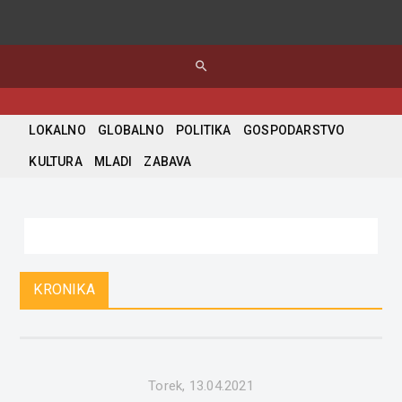
search
LOKALNO
GLOBALNO
POLITIKA
GOSPODARSTVO
KULTURA
MLADI
ZABAVA
KRONIKA
Torek, 13.04.2021