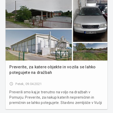
bi...
Preverite, za katere objekte in vozila se lahko
potegujete na dražbah
access_time
Petek, 09.04.2021
Preverili smo kaj je trenutno na voljo na dražbah v
Pomurju. Preverite, za nakup katerih nepremičnin in
premičnin se lahko potegujete. Stavbno zemljišče v Vučji
Gomili Na dražbi bo naprodaj tudi stavbno zemljišče v