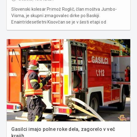
Slovenski kolesar Primož Roglič, član moštva Jumbo-
Visma, je skupni zmagovalec dirke po Baskiji.
Enaintridesetletni Kisovčan se je v šesti etapi od
Ondarroe do Arrateja (111,9 km) na spustu četrtega od
sedmih klancev odlepil od skupine s Tadejem
Pogačarjem (UAE Team Emirates) in na koncu ...
Gasilci imajo polne roke dela, zagorelo v več
krajih