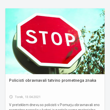
Policisti obravnavali tatvino prometnega znaka
access_time
Torek, 13.04.2021
V preteklem dnevu so policisti v Pomurju obravnavali eno