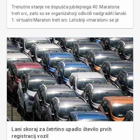
Trenutno stanje ne dopušča jubilejnega 40. Maratona
treh src, zato so se organizatorji odločili nadgraditi lanski
1. virtualni Maraton treh src. Letošnji »maraton« se je
začel že včeraj in traja do sobote, 15. maja. Odmerjen je
na 40.075 kilometrov in organizatorji potrebujejo čim več
...
Lani skoraj za četrtino upadlo število prvih
registracij vozil