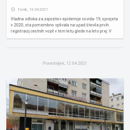
access_time
Torek, 13.04.2021
Vladna odloka za zajezitev epidemije covida-19, sprejeta
v 2020, sta pomembno vplivala na upad števila prvih
registracij cestnih vozil v tem letu glede na leto prej. V
Sloveniji je bilo lani prvič registriranih skoraj 113.000
cestnih vozil, kar je 23 odstotkov manj kot leto pred tem,
kažejo po...
Ponedeljek, 12.04.2021