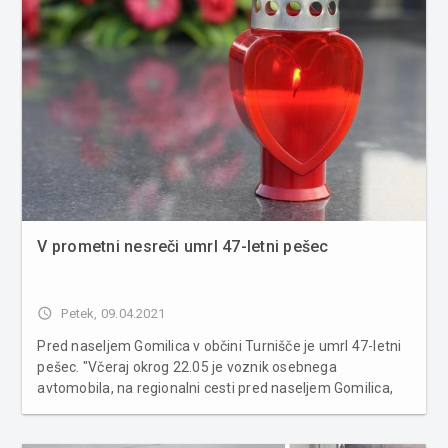
V prometni nesreči umrl 47-letni pešec
access_time
Petek, 09.04.2021
Pred naseljem Gomilica v občini Turnišče je umrl 47-letni
pešec. "Včeraj okrog 22.05 je voznik osebnega
avtomobila, na regionalni cesti pred naseljem Gomilica,
zaradi neprilagojene hitrosti trčil v 47-letnega pešca,
kateri je hodil v isti smeri in ob sebi potiskal kolo. Pešec je