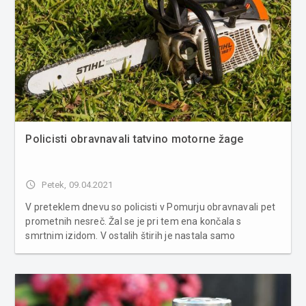
Policisti obravnavali tatvino motorne žage
access_time
Petek, 09.04.2021
V preteklem dnevu so policisti v Pomurju obravnavali pet
prometnih nesreč. Žal se je pri tem ena končala s
smrtnim izidom. V ostalih štirih je nastala samo
materialna škoda. Poleg tega so bila obravnavana štiri
kazniva dejanja in tri kršitve javnega reda. S področja
kriminalitete so pe...