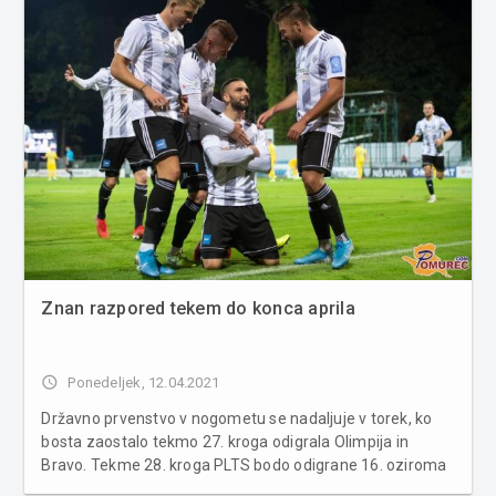
Znan razpored tekem do konca aprila
access_time
Ponedeljek, 12.04.2021
Državno prvenstvo v nogometu se nadaljuje v torek, ko
bosta zaostalo tekmo 27. kroga odigrala Olimpija in
Bravo. Tekme 28. kroga PLTS bodo odigrane 16. oziroma
17. aprila. V petek ob 19. uri se bo Mura na Fazaneriji