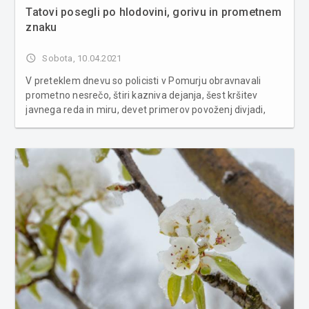
Tatovi posegli po hlodovini, gorivu in prometnem
znaku
access_time
Sobota, 10.04.2021
V preteklem dnevu so policisti v Pomurju obravnavali
prometno nesrečo, štiri kazniva dejanja, šest kršitev
javnega reda in miru, devet primerov povoženj divjadi,
zasegli dve vozili in prijeli osem tujcev, ki so na nedovoljen
način vstopili v R Slovenijo. S področja kriminalitete je
bilo...