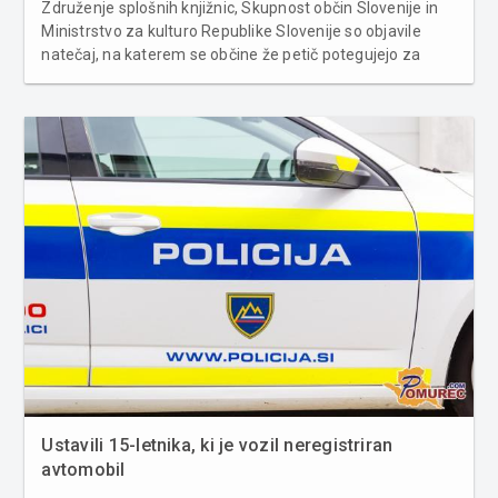
Združenje splošnih knjižnic, Skupnost občin Slovenije in
Ministrstvo za kulturo Republike Slovenije so objavile
natečaj, na katerem se občine že petič potegujejo za
naziv Branju prijazna občina. Do sedaj jih je naziv
pridobilo že 46. Podelitev nazivov Branju prijazna občina
bo 3. decem...
Ustavili 15-letnika, ki je vozil neregistriran
avtomobil