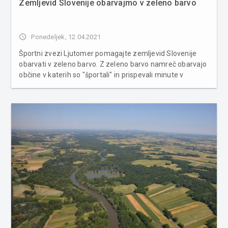
Zemljevid Slovenije obarvajmo v zeleno barvo
access_time
Ponedeljek, 12.04.2021
Športni zvezi Ljutomer pomagajte zemljevid Slovenije
obarvati v zeleno barvo. Z zeleno barvo namreč obarvajo
občine v katerih so "športali" in prispevali minute v
Facebook skupino Minute za šport. Do 30. marca 2021 so
»osvojili« že 75 slovenskih občin (od 212), kar je dobrih
35%. Čep...