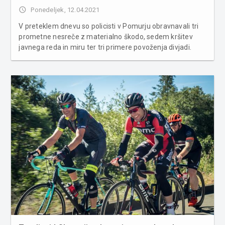
access_time
Ponedeljek, 12.04.2021
V preteklem dnevu so policisti v Pomurju obravnavali tri
prometne nesreče z materialno škodo, sedem kršitev
javnega reda in miru ter tri primere povoženja divjadi.
Javni red in mir je bil kršen enkrat na javnem kraju in
šestkrat v zasebnem prostoru. Zoper kršitelja, ki se ob
intervencij...