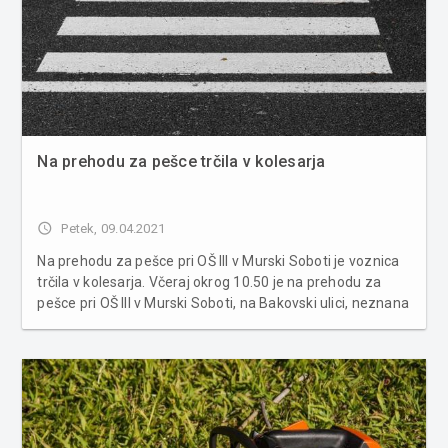
Na prehodu za pešce trčila v kolesarja
access_time
Petek, 09.04.2021
Na prehodu za pešce pri OŠ III v Murski Soboti je voznica
trčila v kolesarja. Včeraj okrog 10.50 je na prehodu za
pešce pri OŠ III v Murski Soboti, na Bakovski ulici, neznana
voznica osebnega avtomobila trčila v kolesarja. Zaradi
razjasnitev okoliščin prometne nesreče policisti pros...