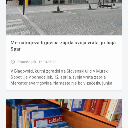
Mercatorjeva trgovina zaprla svoja vrata, prihaja
Spar
access_time
Ponedeljek, 12.04.2021
V Blagovnici, kultni zgradbi na Slovenski ulici v Murski
Soboti, je v ponedeljek, 12. aprila, svoja vrata zaprla
Mercatorjeva trgovina. Namesto nje bo v začetku junija
začela delovati Sparova trgovina. Goričanka Kalamar bo v
objektu Blagovnice odprla novo Sparovo franšizno
trgovino. Podjet...