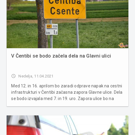
V Čentibi se bodo začela dela na Glavni ulici
access_time
Nedelja, 11.04.2021
Med 12. in 16. aprilom bo zaradi odprave napak na cestni
infrastrukturi v Čentibi začasna zapora Glavne ulice. Dela
se bodo izvajala med 7. in 19. uro. Zapora ulice bo na
dveh odsekih. Na odseku A, ki je med hišnima številkama
Glavna ulica 22 in Glavna ulica 44, bo med 14. in 15.
aprilom ...